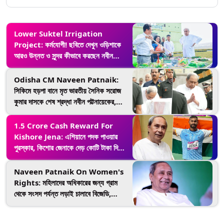
Lower Suktel Irrigation
Project: কর্মযোগী! ছবিতে দেখুন ওড়িশাকে
আরও উন্নত ও সুন্দর কীভাবে করছেন নবীন
পট্টনায়েক
Odisha CM Naveen Patnaik:
সিকিমে হড়পা বানে মৃত ভারতীয় সৈনিক সরোজ
কুমার দাসকে শেষ শ্রদ্ধা নবীন পট্টনায়েকের,
ভিডিয়ো
1.5 Crore Cash Reward For
Kishore Jena: এশিয়ানে পদক পাওয়ার
পুরস্কার, কিশোর জেনাকে দেড় কোটি টাকা দিচ্ছে
ওড়িশার সরকার
Naveen Patnaik On Women's
Rights: মহিলাদের অধিকারের জন্য গ্রাম
থেকে সংসদ পর্যন্ত লড়াই চালাবে বিজেডি,
প্রতিশ্রুতি নবীন পট্টনায়েকের