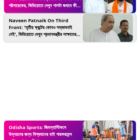
পট্টনায়েকের, ভিডিয়োতে দেখুন পালটা জবাবে কী
বললেন অনুরাগ!
Naveen Patnaik On Third
Front: 'তৃতীয় ফ্রন্টের কোনও সম্ভাবনাই
নেই', ভিডিয়োতে দেখুন প্রধানমন্ত্রীর সাক্ষাতের
পর কী বললেন নবীন পট্টনায়েক
Odisha Sports: জিমন্যাস্টিকসে
উন্নয়নের জন্য বিশ্বমানের হাই পারফরমেন্স