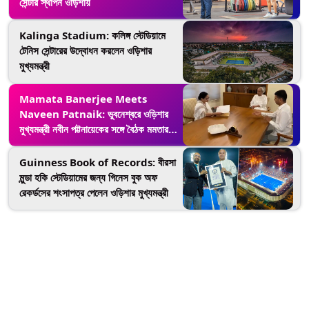
সেন্টার স্থাপন ওড়িশায়
Kalinga Stadium: কলিঙ্গ স্টেডিয়ামে
টেনিস সেন্টারের উদ্বোধন করলেন ওড়িশার
মুখ্যমন্ত্রী
Mamata Banerjee Meets
Naveen Patnaik: ভুবনেশ্বরে ওড়িশার
মুখ্যমন্ত্রী নবীন পট্টনায়েকের সঙ্গে বৈঠক মমতার,
দেখুন ভিডিয়ো
Guinness Book of Records: বীরসা
মুন্ডা হকি স্টেডিয়ামের জন্য গিনেস বুক অফ
রেকর্ডসের শংসাপত্র পেলেন ওড়িশার মুখ্যমন্ত্রী