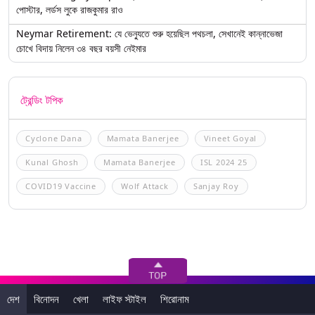
পোস্টার, লর্ডস লুকে রাজকুমার রাও
Neymar Retirement: যে ভেন্যুতে শুরু হয়েছিল পথচলা, সেখানেই কান্নাভেজা
চোখে বিদায় নিলেন ৩৪ বছর বয়সী নেইমার
ট্রেন্ডিং টপিক
Cyclone Dana
Mamata Banerjee
Vineet Goyal
Kunal Ghosh
Mamata Banerjee
ISL 2024 25
COVID19 Vaccine
Wolf Attack
Sanjay Roy
দেশ
বিনোদন
খেলা
লাইফ স্টাইল
শিরোনাম