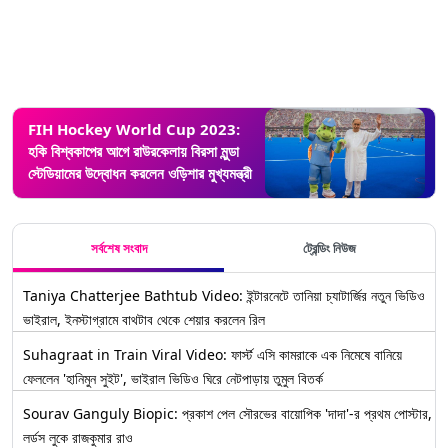
FIH Hockey World Cup 2023:
হকি বিশ্বকাপের আগে রাউরকেলায় বিরসা মুন্ডা
স্টেডিয়ামের উদ্বোধন করলেন ওড়িশার মুখ্যমন্ত্রী
সর্বশেষ সংবাদ
ট্রেন্ডিং নিউজ
Taniya Chatterjee Bathtub Video: ইন্টারনেটে তানিয়া চ্যাটার্জির নতুন ভিডিও
ভাইরাল, ইনস্টাগ্রামে বাথটাব থেকে শেয়ার করলেন রিল
Suhagraat in Train Viral Video: ফার্স্ট এসি কামরাকে এক নিমেষে বানিয়ে
ফেললেন 'হানিমুন সুইট', ভাইরাল ভিডিও ঘিরে নেটপাড়ায় তুমুল বিতর্ক
Sourav Ganguly Biopic: প্রকাশ পেল সৌরভের বায়োপিক 'দাদা'-র প্রথম পোস্টার,
লর্ডস লুকে রাজকুমার রাও