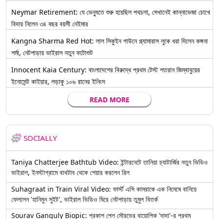
Neymar Retirement: যে ভেন্যুতে শুরু হয়েছিল পথচলা, সেখানেই কান্নাভেজা চোখে
বিদায় নিলেন ৩৪ বছর বয়সী নেইমার
Kangna Sharma Red Hot: লাল সিকুইন গাউনে গ্ল্যামারাস লুকে ধরা দিলেন কঙ্গনা
শর্মা, নেটপাড়ায় ভাইরাল নতুন ফটোশুট
Innocent Kaia Century: বাংলাদেশের বিরুদ্ধে প্রথম টেস্ট শতরান জিম্বাবুয়ের
ইনোসেন্ট কাইয়ার, লড়াকু ১০৬ রানের ইনিংস
READ MORE
SOCIALLY
Taniya Chatterjee Bathtub Video: ইন্টারনেটে তানিয়া চ্যাটার্জির নতুন ভিডিও
ভাইরাল, ইনস্টাগ্রামে বাথটাব থেকে শেয়ার করলেন রিল
Suhagraat in Train Viral Video: ফার্স্ট এসি কামরাকে এক নিমেষে বানিয়ে
ফেললেন 'হানিমুন সুইট', ভাইরাল ভিডিও ঘিরে নেটপাড়ায় তুমুল বিতর্ক
Sourav Ganguly Biopic: প্রকাশ পেল সৌরভের বায়োপিক 'দাদা'-র প্রথম