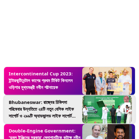
Intercontinental Cup 2023:
ইন্টারকন্টিনেন্টাল কাপের প্রথম টিকিট কিনলেন
ওড়িশার মুখ্যমন্ত্রী নবীন পট্টনায়েক
Bhubaneswar: রাজ্যের চিকিৎসা
পরিষেবার উন্নতিতে ২৪টি নতুন বেসিক লাইফ
সাপোর্ট ও ২৯৯টি অ্যাডভান্সড লাইফ সাপোর্ট
অ্যাম্বুলেন্স উদ্বোধন নবীন পট্টনায়েক-এর (দেখুন
ভিডিও)
Double-Engine Government:
'ডবল ইঞ্জিনের সরকার' স্লোগানটিকে কটাক্ষ নবীন