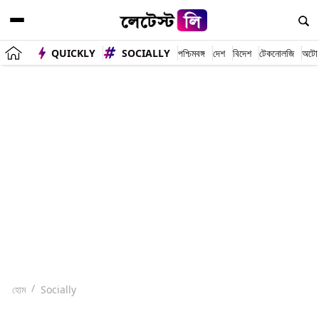
QUICKLY
SOCIALLY
পশ্চিমবঙ্গ
দেশ
বিদেশ
টেকনোলজি
অটো
হোম
Socially