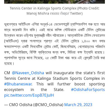
Tennis Center in Kalinga Sports Complex (Photo Credit:
Manoj Mishra ମନୋଜ ମିଶ୍ର/ Twitter)
ভুবনেশ্বরে আইটিএফ এশিয়া অনূর্ধ্ব-১৪ ডেভেলপমেন্ট চ্যাম্পিয়নশিপ শুরু হতে আর
মাত্র কয়েকটা দিন বাকি। এরই মাঝে কলিঙ্গ স্টেডিয়ামে একটি টেনিস সেন্টারের
উদ্বোধন করেন ওড়িশার মুখ্যমন্ত্রী নবীন পট্টনায়েক। আন্তর্জাতিক টেনিস ফেডারেশন
(আইটিএফ) দ্বারা শংসাপত্র প্রাপ্ত এই টেনিস সেন্টারে ১,৪০০ জন বসার
ক্ষমতাসম্পন্ন একটি সিনথেটিক সেন্টার কোর্ট, জিমনেসিয়াম, খেলোয়াড়দের পরিবর্তন
কক্ষ, অডিটোরিয়াম, বিশিষ্ট ব্যক্তিদের জন্য কক্ষ, মিডিয়া কক্ষ ইত্যাদি রয়েছে।
প্রশাসনিক সূত্রে জানা গিয়েছে, ২৫ কোটি টাকা খরচ করে এই কেন্দ্রটি তৈরি করা
হয়েছে।
CM
@Naveen_Odisha
will inaugurate the state's first
Tennis Centre at Kalinga Stadium Sports Complex in
#Bhubaneswar
. This will further boost sporting
ecosystem in the State.
#OdishaForSports
pic.twitter.com/EopB7EJulH
— CMO Odisha (@CMO_Odisha)
March 29, 2023