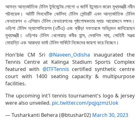
আসন্ন আন্তর্জাতিক টেনিস টুর্নামেন্টের লোগো ও জার্সি উন্মোচন করেন মুখ্যমন্ত্রী নবীন
পট্টনায়েক। আটটি সিনথেটিক কোর্টসহ টেনিস সেন্টারটি এখন আন্তর্জাতিক টেনিস
ফেডারেশন ও এশিয়ান টেনিস ফেডারেশনের পৃষ্ঠপোষকতায় ম্যাচ আয়োজনে সক্ষম।
ওড়িশা টেনিস অ্যাসোসিয়েশন (ওটিএ) এবং ক্রীড়া দফতরকে অভিনন্দন জানিয়েছেন
মুখ্যমন্ত্রী। ওড়িশার টেনিস খেলোয়াড় কবীর হান্স, দেবাশিস সাহু, সোহিনী সঞ্জয়
মোহান্তি এবং আরাধ্যা ভার্মা টেনিস সার্কিটে নিজেদের জায়গা করে নিচ্ছেন।
Hon'ble CM Sri
@Naveen_Odisha
inaugurated the
Tennis Centre at Kalinga Stadium Sports Complex
featured with
@ITFTennis
certified synthetic centre
court with 1400 seating capacity & multipurpose
facilities.
The upcoming int'l tennis tournament's logo & jersey
were also unveiled.
pic.twitter.com/pqjqzmzUok
— Tusharkanti Behera (@btushar02)
March 30, 2023