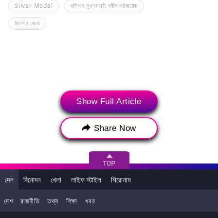
Silver Medal
ওড়িশার মুখ্যমন্ত্রী নবীন পট্টনায়েক
কিশোর জেনা
Show Full Article
Share Now
>
দেশ
বিনোদন
খেলা
লাইফ স্টাইল
শিরোনাম
দেশ
রাজনীতি
তথ্য
শিক্ষা
খবর
সর্বশেষ সংবাদ
ট্রেন্ডিং নিউজ