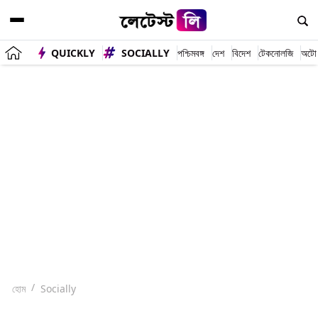
QUICKLY
SOCIALLY
পশ্চিমবঙ্গ
দেশ
বিদেশ
টেকনোলজি
অটো
হোম
Socially