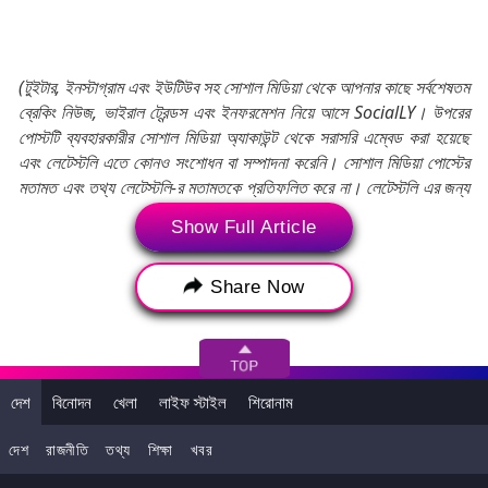
(টুইটার, ইনস্টাগ্রাম এবং ইউটিউব সহ সোশাল মিডিয়া থেকে আপনার কাছে সর্বশেষতম
ব্রেকিং নিউজ, ভাইরাল ট্রেন্ডস এবং ইনফরমেশন নিয়ে আসে SocialLY। উপরের
পোস্টটি ব্যবহারকারীর সোশাল মিডিয়া অ্যাকাউন্ট থেকে সরাসরি এম্বেড করা হয়েছে
এবং লেটেস্টলি এতে কোনও সংশোধন বা সম্পাদনা করেনি। সোশাল মিডিয়া পোস্টের
মতামত এবং তথ্য লেটেস্টলি-র মতামতকে প্রতিফলিত করে না। লেটেস্টলি এর জন্য
কোনও দায়বদ্ধতা বা দায় গ্রহণ করে না।)
Show Full Article
Tags:
Dhaka Plane Crash
Plane Crash
Share Now
Plane Crash in Dhaka
Plane Crash in Bangladesh
বাংলাদেশ
ঢাকা
ঢাকা বিমান দুর্ঘটনা
বাংলাদেশ বিমান দুর্ঘটনা
দেশ
বিনোদন
খেলা
লাইফ স্টাইল
শিরোনাম
দেশ
রাজনীতি
তথ্য
শিক্ষা
খবর