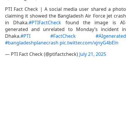
PTI Fact Check | A social media user shared a photo
claiming it showed the Bangladesh Air Force jet crash
in Dhaka.
#PTIFactCheck
found the image is AI-
generated and unrelated to Monday’s incident in
Dhaka.
#PTI
#FactCheck
#AIgenerated
#bangladeshplanecrash
pic.twitter.com/xjnyG4bEln
— PTI Fact Check (@ptifactcheck)
July 21, 2025