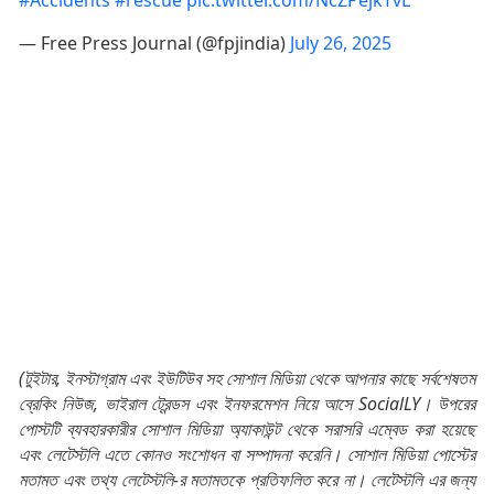
— Free Press Journal (@fpjindia)
July 26, 2025
(টুইটার, ইনস্টাগ্রাম এবং ইউটিউব সহ সোশাল মিডিয়া থেকে আপনার কাছে সর্বশেষতম
ব্রেকিং নিউজ, ভাইরাল ট্রেন্ডস এবং ইনফরমেশন নিয়ে আসে SocialLY। উপরের
পোস্টটি ব্যবহারকারীর সোশাল মিডিয়া অ্যাকাউন্ট থেকে সরাসরি এম্বেড করা হয়েছে
এবং লেটেস্টলি এতে কোনও সংশোধন বা সম্পাদনা করেনি। সোশাল মিডিয়া পোস্টের
মতামত এবং তথ্য লেটেস্টলি-র মতামতকে প্রতিফলিত করে না। লেটেস্টলি এর জন্য