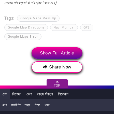
কোনও দায়বদ্ধতা বা দায় গ্রহণ করে না।)
Tags:
Google Maps Mess Up
Google Map Directions
Navi Mumbai
GPS
Google Maps Error
Show Full Article
Share Now
দেশ
বিনোদন
খেলা
লাইফ স্টাইল
শিরোনাম
দেশ
রাজনীতি
তথ্য
শিক্ষা
খবর
>