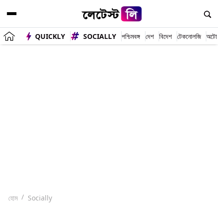
QUICKLY
SOCIALLY
পশ্চিমবঙ্গ
দেশ
বিদেশ
টেকনোলজি
অটো
হোম
Socially