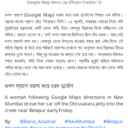
Google Map Mess Up (Photo Credits: X)
গুগল ম্যাপে (Google Map) ভরসা করে চরম দুর্ভোগের শিকার এক মহিলা।
অল্পের জন্যে প্রাণে বেঁচে গিয়েছেন তিনি। ২৫ জুলাই, শুক্রবার ভোরের দিকে নভি
মুম্বইয়ের ধ্রুবতারা জেটি থেকে গাড়ি নিয়ে বেলাপুর ক্রিকের দিকে যাচ্ছিলেন ওই
মহিলা। রাস্তা চেনেন না। তাই গুগল ম্যাপের জিপিএস ছিল তাঁর ভরসা। আর সেই
গুগল ম্যাপই কাল হল। বেলাপুর থেকে উলওয়ে যাওয়ার সময়ে রাত ১টার দিকে ওই
মহিলা ব্রিজে না উঠে তার পরিবর্তে ম্যাপের দেখানো পথ অনুসরণ করে ব্রিজের নীচের
রাস্তায় ঢুকে পড়েন। কিছু দূর যাওয়ার পর রাস্তা শেষ হয়ে যায়। অন্ধকারে মহিলাও
লক্ষ্য করেননি, গাড়ি গিয়ে সোজা পড়েছে খালে। স্থানীয় ডুবুরি নামিয়ে মহিলাকে
গাড়ির মধ্যে থেকে বের করা আনা হয়েছে। এরপর ক্রেনের সাহায্যে খাল থেকে গাড়ি
টেনে তোলা হয়।
গুগল ম্যাপে ভরসা করে চরম দুর্ভোগ
A woman following Google Maps directions in Navi
Mumbai drove her car off the Dhruvatara jetty into the
creek near Belapur early Friday.
By:
@Raina_Assainar
#NaviMumbai
#Belapur
#Accidents
#rescue
pic.twitter.com/NcZPejkTvL