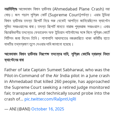
নয়াদিল্লিঃ
আমেদাবাদ
বিমান
দুর্ঘটনায়
(Ahmedabad Plane Crash)
নয়া
মোড়
।
জল
গড়াল
সুপ্রিম
কোর্ট
(Supreme Court)
পর্যন্ত
।
এয়ার
ইন্ডিয়া
বিমান
দুর্ঘটনার
তদন্ত
রিপোর্ট
নিয়ে
শুরু
থেকেই
আপত্তি
জানিয়েছিলেন
ক্যাপ্টেন
সুমিত
সবরওয়ালের
বাবা
।
তদন্ত
রিপোর্ট
মানতে
নারাজ
পুষ্করাজ সবরওয়াল
।
এবার
বিচারবিভাগীয় তদন্তের
ফেডারেশন অফ ইন্ডিয়ান পাইলটসের
সঙ্গে
মিলে
সুপ্রিম
কোর্টে
পিটিশন
জমা
দিলেন
তিনি
।
পাশাপাশি
আদালতের
নজরদারিতে
থাকা
কমিটির
হাতে
যাবতীয়
তথ্যপ্রমাণ
তুলে
দেওয়ার
দাবি
জানানো
হয়েছে
।
আমেদাবাদ বিমান দুর্ঘটনায় নিরপেক্ষ তদন্তের দাবি, সুপ্রিম কোর্টের দ্বারস্থ নিহত
ক্যাপ্টেনের বাবা
Father of late Captain Sumeet Sabharwal, who was the
Pilot-in-Command of the Air India pilot in a June crash
in Ahmedabad that killed 260 people, has approached
the Supreme Court seeking a retired judge monitored
fair, transparent, and technically sound probe into the
crash of…
pic.twitter.com/RaIpntUqRl
— ANI (@ANI)
October 16, 2025