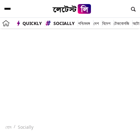
QUICKLY
SOCIALLY
পশ্চিমবঙ্গ
দেশ
বিদেশ
টেকনোলজি
অটো
হোম
Socially