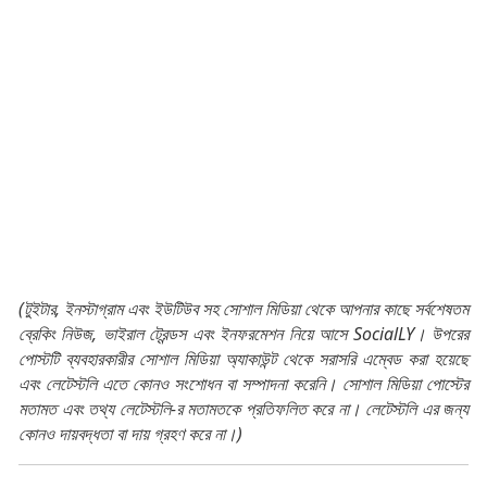
(টুইটার, ইনস্টাগ্রাম এবং ইউটিউব সহ সোশাল মিডিয়া থেকে আপনার কাছে সর্বশেষতম
ব্রেকিং নিউজ, ভাইরাল ট্রেন্ডস এবং ইনফরমেশন নিয়ে আসে SocialLY। উপরের
পোস্টটি ব্যবহারকারীর সোশাল মিডিয়া অ্যাকাউন্ট থেকে সরাসরি এম্বেড করা হয়েছে
এবং লেটেস্টলি এতে কোনও সংশোধন বা সম্পাদনা করেনি। সোশাল মিডিয়া পোস্টের
মতামত এবং তথ্য লেটেস্টলি-র মতামতকে প্রতিফলিত করে না। লেটেস্টলি এর জন্য
কোনও দায়বদ্ধতা বা দায় গ্রহণ করে না।)