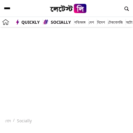
QUICKLY
SOCIALLY
পশ্চিমবঙ্গ
দেশ
বিদেশ
টেকনোলজি
অটো
হোম
Socially