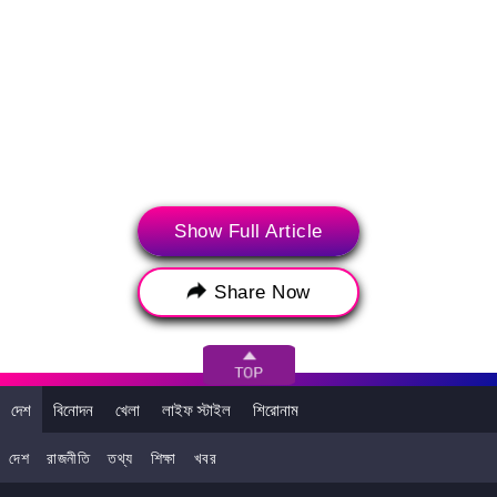
Show Full Article
Share Now
>
আপনি এটাও পছন্দ করতে পারেন
দেশ
বিনোদন
খেলা
লাইফ স্টাইল
শিরোনাম
দেশ
রাজনীতি
তথ্য
শিক্ষা
খবর