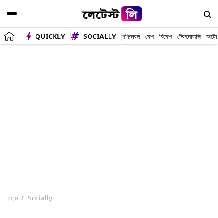
QUICKLY
SOCIALLY
পশ্চিমবঙ্গ
দেশ
বিদেশ
টেকনোলজি
অটো
হোম
Socially