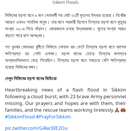
Sikkim Floods
সিকিমের হড়পা বানে ৯ জন সেনাকর্মী সহ মোট ৩২টি মৃতদেহ উদ্ধার হয়েছে। নিখোঁজ
আছেন এখনও শতাধিক মানুষ। তার মানে সরকারী হিসেবে তিস্তার হড়পা বানে মৃত্যুর
সংখ্যা ৩২-এ গিয়ে দাঁড়াল। জোরকদমে চলছে উদ্ধারকাজ। মৃতের সংখ্যা আরও
বাড়তে পারে বলে আশঙ্কা।
গত বুধবার মেঘভাঙা বৃষ্টিতে সিকিমে লোনাক হৃদ ফেটে তিস্তার হড়পা বানে ব্যাপক
ক্ষতিগ্রস্ত হয় গোটা এলাকা। হড়পা বানের তোড়ে তিস্তার জলস্তর
অস্বাভাবিকভাবে বেড়ে গিয়েছিল। তিস্তার হড়পা বানে সবচেয়ে বেশি ক্ষতিগ্রস্থ
হয়েছে সিকিমের মঙ্গন।
দেখুন সিকিমের হড়পা বানের ভিডিয়ো
Heartbreaking news of a flash flood in Sikkim
following a cloud burst, with 23 brave Army personnel
missing. Our prayers and hopes are with them, their
families, and the rescue teams working tirelessly.🙏🏾🤲🏾
#SikkimFlood
#PrayForSikkim
pic.twitter.com/G4lw3XE2Ou