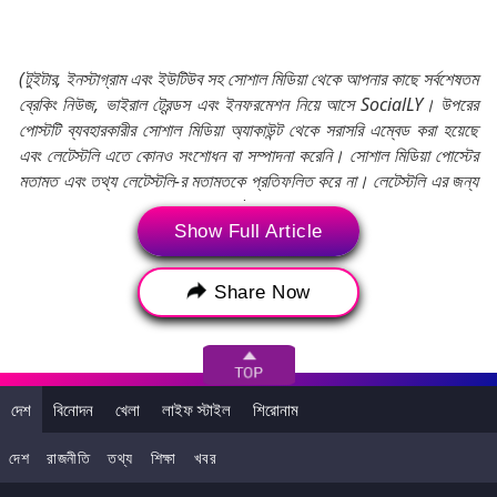
(টুইটার, ইনস্টাগ্রাম এবং ইউটিউব সহ সোশাল মিডিয়া থেকে আপনার কাছে সর্বশেষতম
ব্রেকিং নিউজ, ভাইরাল ট্রেন্ডস এবং ইনফরমেশন নিয়ে আসে SocialLY। উপরের
পোস্টটি ব্যবহারকারীর সোশাল মিডিয়া অ্যাকাউন্ট থেকে সরাসরি এম্বেড করা হয়েছে
এবং লেটেস্টলি এতে কোনও সংশোধন বা সম্পাদনা করেনি। সোশাল মিডিয়া পোস্টের
মতামত এবং তথ্য লেটেস্টলি-র মতামতকে প্রতিফলিত করে না। লেটেস্টলি এর জন্য
কোনও দায়বদ্ধতা বা দায় গ্রহণ করে না।)
Show Full Article
Tags:
Flash Flood
sikkim
Share Now
Sikkim Flash Flood
Sikkim Flood
Tista Flash Flood
Tista Flood
দেশ
বিনোদন
খেলা
লাইফ স্টাইল
শিরোনাম
দেশ
রাজনীতি
তথ্য
শিক্ষা
খবর