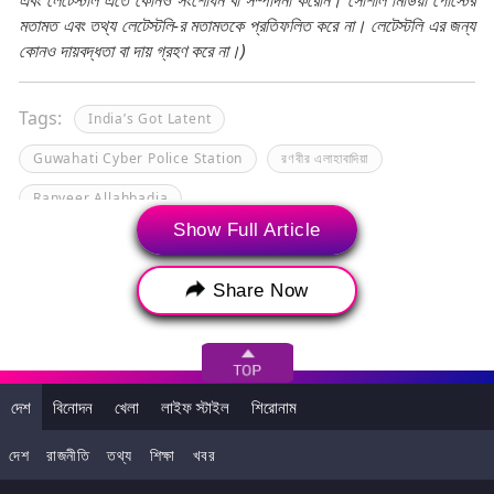
মতামত এবং তথ্য লেটেস্টলি-র মতামতকে প্রতিফলিত করে না। লেটেস্টলি এর জন্য
কোনও দায়বদ্ধতা বা দায় গ্রহণ করে না।)
Tags:
India’s Got Latent
Guwahati Cyber Police Station
রণবীর এলাহাবাদিয়া
Ranveer Allahbadia
Show Full Article
Share Now
দেশ
বিনোদন
খেলা
লাইফ স্টাইল
শিরোনাম
দেশ
রাজনীতি
তথ্য
শিক্ষা
খবর