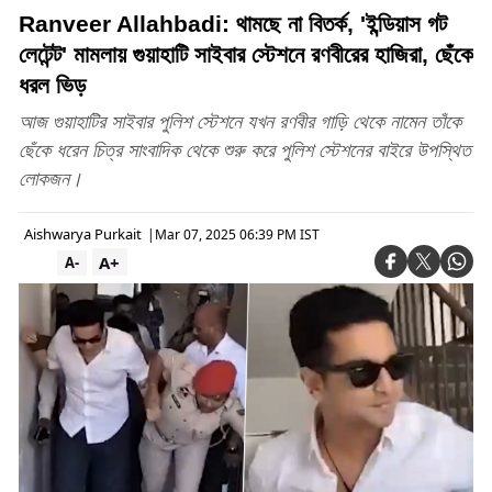
Ranveer Allahbadi: থামছে না বিতর্ক, 'ইন্ডিয়াস গট
লেটেন্ট' মামলায় গুয়াহাটি সাইবার স্টেশনে রণবীরের হাজিরা, ছেঁকে
ধরল ভিড়
আজ গুয়াহাটির সাইবার পুলিশ স্টেশনে যখন রণবীর গাড়ি থেকে নামেন তাঁকে
ছেঁকে ধরেন চিত্র সাংবাদিক থেকে শুরু করে পুলিশ স্টেশনের বাইরে উপস্থিত
লোকজন।
Aishwarya Purkait
|
Mar 07, 2025 06:39 PM IST
A+
A-