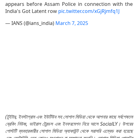
appears before Assam Police in connection with the
India's Got Latent row
pic.twitter.com/xGjRjmfq1J
— IANS (@ians_india)
March 7, 2025
(টুইটার, ইনস্টাগ্রাম এবং ইউটিউব সহ সোশাল মিডিয়া থেকে আপনার কাছে সর্বশেষতম
ব্রেকিং নিউজ, ভাইরাল ট্রেন্ডস এবং ইনফরমেশন নিয়ে আসে SocialLY। উপরের
পোস্টটি ব্যবহারকারীর সোশাল মিডিয়া অ্যাকাউন্ট থেকে সরাসরি এম্বেড করা হয়েছে
এবং লেটেস্টলি এতে কোনও সংশোধন বা সম্পাদনা করেনি। সোশাল মিডিয়া পোস্টের