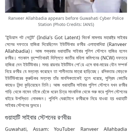
Ranveer Allahbadia appears before Guwahati Cyber Police
Station (Photo Credits: IANS)
'ইন্ডিয়াস গট লেটেন্ট' (India’s Got Latent) বিতর্ক মামলায় মহারাষ্ট্র সাইবার
সেলের দফতরে হাজিরা দিয়েছিলেন ইউটিউবার রণবীর এলাহাবাদিয়া (Ranveer
Allahbadia)। আজ শুক্রবার গুয়াহাটির সাইবার পুলিশ স্টেশনে হাজির হলেন
রণবীর। গতকাল বৃহস্পতিবারই দিল্লিতে জাতীয় মহিলা কমিশনের (NCW) দফতরে
হাজিরা দেন ইউটিউবার। সময় রায়নার ইউটিউব শো'য়ে এসে বাবা-মায়ের যৌন সম্পর্ক
নিয়ে রণবীর যে মন্তব্য করেছেন তা শালীনতার মাত্রা ছাড়িয়েছ। রসিকতার মোড়কে
ইউটিউবারের কুরুচিকর মন্তব্য তাঁর মানসিকতাকেই তুলে ধরেছে, সুপ্রিম কোর্টের
কাছেও নিন্দা কুড়িয়েছেন তিনি। আজ গুয়াহাটির সাইবার পুলিশ স্টেশনে যখন রণবীর
গাড়ি থেকে নামেন তাঁকে ছেঁকে ধরেন চিত্র সাংবাদিক থেকে শুরু করে পুলিশ স্টেশনের
বাইরে উপস্থিত লোকজন। পুলিশি ঘেরাটোপে রণবীরকে নিয়ে যাওয়া হয় গুয়াহাটি
সাইবার স্টেশনের অন্দরে।
গুয়াহাটি সাইবার স্টেশনের রণবীরঃ
Guwahati, Assam: YouTuber Ranveer Allahbadia