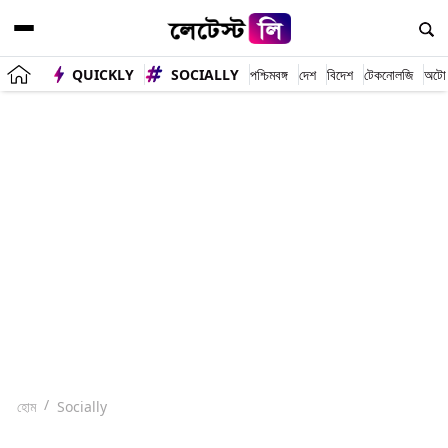
QUICKLY
SOCIALLY
পশ্চিমবঙ্গ
দেশ
বিদেশ
টেকনোলজি
অটো
হোম
Socially