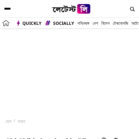
QUICKLY
SOCIALLY
পশ্চিমবঙ্গ
দেশ
বিদেশ
টেকনোলজি
অটো
হোম
ভারত