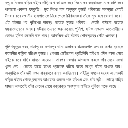
দুপুরে নিজের বাড়ির বাইরে দাঁড়িয়ে থাকা এক বছর তিনেকের কন্যাসন্তানকে গুলি করে
পালালো একদল দুষ্কৃতি। মৃত শিশুর নাম অনুষ্কা কুমারী পরিবারের সদস্যরা দেহটি
উদ্ধার করে স্থানীয় হাসপাতালে নিয়ে গেলে চিকিৎসকরা তাঁকে মৃত বলে ঘোষণা করে।
এই ঘটনার পর পুলিশের দারস্থ হয়েছে মৃতার পরিবার। দেহটি পাঠানো হয়েছে
ময়নাতদন্তের জন্য। ঘটনার তদন্ত শুরু করেছে পুলিশ, যদিও এখনও আততায়ীদের
কোনও হদিশ মেলেনি বলে খবর। আকষ্মিক এই ঘটনায় শোকস্তব্ধ গোটা এলাকা।
পুলিশসূত্র্রে খবর, দানাপুরের রূপসপুর থানা এলাকার রামজয়পাল নগরের অর্পন ব্যাঙ্ক
কলোনীর বাসিন্দা হরিওম কুমার। পেশায় মেডিকেল প্রতিনিধি হরিওম এদিন কাজ সেরে
বাইকে করে বাড়ির সামনে আসেন। তারপর দরজায় আওয়াজ করতে তাঁর মেয়ে দরজা
খুলে দেয়। মেয়ের হাতে দুধের প্যাকেট ধরিয়ে ঘরের মধ্যে বাইক রাখতে যায়।
অন্যদিকে তাঁর স্ত্রী তখন রান্নাঘরে রান্না করছিলেন। এইটুকু সময়ের মধ্যে আচমকাই
বাড়ির বাইরে থেকে বন্দুকের আওয়াজ শুনতে পান হরিওম এবং তাঁর স্ত্রী। দৌড়ে বাড়ির
সামনে আসতেই তাঁরা দেখেন মেয়ে রক্তাক্ত অবস্থায় মাটিতে লুকিয়ে পড়ে আছে।