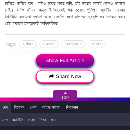
চালিয়ে পালিয়ে যায়। যদিও মৃতের বাবার দাবি, তাঁর কারোর সঙ্গেই কোনও ঝামেলা
নেই। যদিও ঘটনার তদন্ত ইতিমধ্যেই শুরু করেছে পুলিশ। স্থানীয় এলাকায়
সিসিটিভি ক্যামেরা বসানো আছে, সেগুলি দেখে আপাতত দুষ্কৃতিদের সনাক্ত করার
চেষ্টা করছেন তদন্তকারী আধিকারিকরা।
Tags:
Bihar
CRIME
Danapur
death
girl child
Gunshot
Show Full Article
Share Now
দেশ
বিনোদন
খেলা
লাইফ স্টাইল
শিরোনাম
দেশ
রাজনীতি
তথ্য
শিক্ষা
খবর