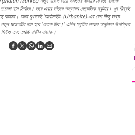
জারে (Indian Market) নতুন মডেল নিয়ে ভারতের বাজারে ফিরছে বাজাজ
চাকা যান নির্মাতা। তবে এবার তাঁদের উদ্ভাবন বৈদ্যুতিক স্কুটার। খুব শীঘ্রই
চলেছে বাজাজ। আজ বুধবারই ‘আর্বানাইট- (Urbanite)-এর বেশ কিছু তথ্য
তুন মডেলটির নাম হবে 'চেতক চিক।' এদিন স্কুটার লঞ্চের অনুষ্ঠানে উপস্থিত
্থার সিইও এবং এমডি রাজীব বাজাজ।
T