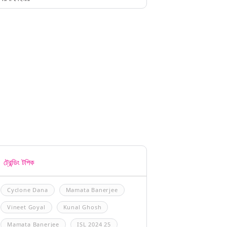
ট্রেন্ডিং টপিক
Cyclone Dana
Mamata Banerjee
Vineet Goyal
Kunal Ghosh
Mamata Banerjee
ISL 2024 25