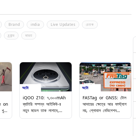
Brand
india
Live Updates
চেতক
ব্র্যান্ড
ভারত
অটো
অটো
iQOO Z10: ৭,৩০০mAh
FASTag or GNSS: টোল
e on
ব্যাটারি সম্পন্ন আইকিউ-র
আদায়ের ক্ষেত্রে আর ফাস্ট্যাগ
 খুলে
নতুন মডেল তাক লাগাবে,
নয়, গ্লোবাল নেভিগেশন
দযাপন
এপ্রিলে লঞ্চ করছে iQOO
স্যাটেলাইট সিস্টেম আনছে
মন
Z10, জানুন ফিচার এবং
সরকার, জানুন বিস্তারিত
খুন
স্পেসিফিকেশন