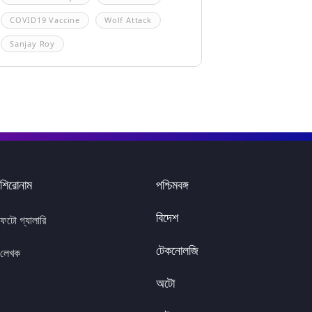
COVID19 Vaccine
Wolf Attack
Sanjay Roy
শিরোনাম
পশ্চিমবঙ্গ
বিদেশ
ফটো গ্যালারি
টেকনোলজি
লেখক
অটো