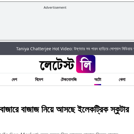
Advertisement
Taniya Chatterjee Hot Video: উষ্ণতার সব পারদ ছাড়িয়ে সোশ্যাল মিডিয়ায় আগুন ঝরালেন তা
দেশ
বিদেশ
টেকনোলজি
অটো
খেলা
জারে বাজাজ নিয়ে আসছে ইলেকট্রিক স্কুটার