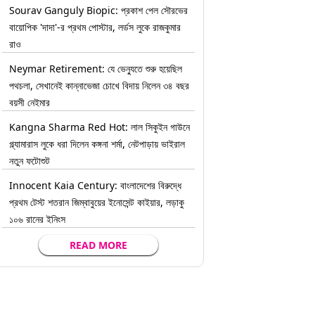
Sourav Ganguly Biopic: প্রকাশ পেল সৌরভের
বায়োপিক 'দাদা'-র প্রথম পোস্টার, লর্ডস লুকে রাজকুমার
রাও
Neymar Retirement: যে ভেন্যুতে শুরু হয়েছিল
পথচলা, সেখানেই কান্নাভেজা চোখে বিদায় নিলেন ৩৪ বছর
বয়সী নেইমার
Kangna Sharma Red Hot: লাল সিকুইন গাউনে
গ্ল্যামারাস লুকে ধরা দিলেন কঙ্গনা শর্মা, নেটপাড়ায় ভাইরাল
নতুন ফটোশুট
Innocent Kaia Century: বাংলাদেশের বিরুদ্ধে
প্রথম টেস্ট শতরান জিম্বাবুয়ের ইনোসেন্ট কাইয়ার, লড়াকু
১০৬ রানের ইনিংস
READ MORE