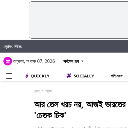
ব্রেকিং নিউজ:
শুক্রবার, অগাস্ট 07, 2026
সর্বশেষ গল্প
QUICKLY
SOCIALLY
পশ্চিমবঙ্গ
হোম
অটো
আর তেল খরচ নয়, আজই ভারতের বা
'চেতক চিক'