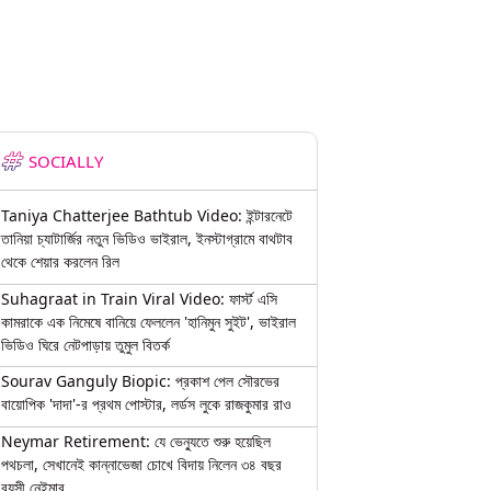
SOCIALLY
Taniya Chatterjee Bathtub Video: ইন্টারনেটে
তানিয়া চ্যাটার্জির নতুন ভিডিও ভাইরাল, ইনস্টাগ্রামে বাথটাব
থেকে শেয়ার করলেন রিল
Suhagraat in Train Viral Video: ফার্স্ট এসি
কামরাকে এক নিমেষে বানিয়ে ফেললেন 'হানিমুন সুইট', ভাইরাল
ভিডিও ঘিরে নেটপাড়ায় তুমুল বিতর্ক
Sourav Ganguly Biopic: প্রকাশ পেল সৌরভের
বায়োপিক 'দাদা'-র প্রথম পোস্টার, লর্ডস লুকে রাজকুমার রাও
Neymar Retirement: যে ভেন্যুতে শুরু হয়েছিল
পথচলা, সেখানেই কান্নাভেজা চোখে বিদায় নিলেন ৩৪ বছর
বয়সী নেইমার