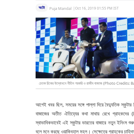
অটো
Puja Mandal
|
Oct 16, 2019 01:55 PM IST
চেতক চিকের উদ্বোধনে নীতিন গরকরি ও রাজীব বাজাজ (Photo Credits: B
আগেই খবর ছিল, সময়ের সঙ্গে পাল্লা দিয়ে বৈদ্যুতিক স্কুট
বাজাজের অতীত ঐতিহ্যের কথা মাথায় রেখে গ্রাহকদের 
স্বাভাবিকভাবেই এই স্কুটার ভারতের বাজারে নতুন ইনিংস শুর
বলে মনে করছে ওয়াকিবহাল মহল। সেক্ষেত্রে গ্রাহকের চাহিদার