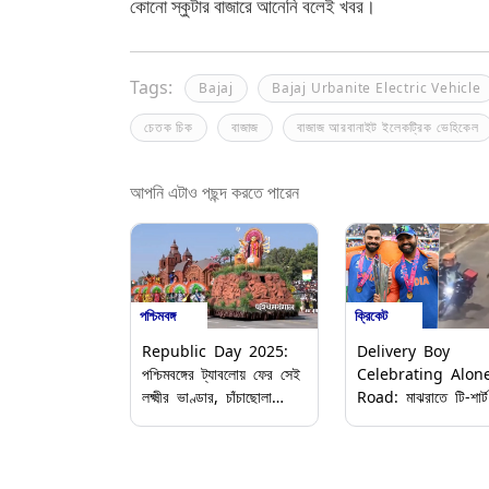
কোনো স্কুটার বাজারে আনেনি বলেই খবর।
Tags:
Bajaj
Bajaj Urbanite Electric Vehicle
চেতক চিক
বাজাজ
বাজাজ আরবানাইট ইলেকট্রিক ভেহিকেল
আপনি এটাও পছন্দ করতে পারেন
পশ্চিমবঙ্গ
ক্রিকেট
Republic Day 2025:
Delivery Boy
পশ্চিমবঙ্গের ট্যাবলোয় ফের সেই
Celebrating Alon
লক্ষ্মীর ভাণ্ডার, চাঁচাছোলা
Road: মাঝরাতে টি-শার্ট
ভাষায় সমালোচনা সুকান্তের
ভারতের বিশ্বকাপ জয় উ
ডেলিভারি বয়ের, ভিডিও 
ছুঁয়ে গেল নেটিজেনদের (দে
ভিডিও)