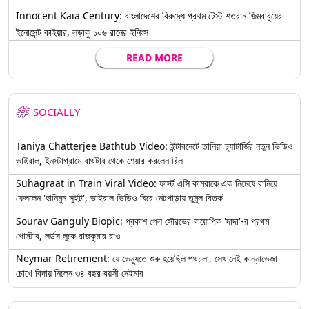
Innocent Kaia Century: বাংলাদেশের বিরুদ্ধে প্রথম টেস্ট শতরান জিম্বাবুয়ের
ইনোসেন্ট কাইয়ার, লড়াকু ১০৬ রানের ইনিংস
READ MORE
SOCIALLY
Taniya Chatterjee Bathtub Video: ইন্টারনেটে তানিয়া চ্যাটার্জির নতুন ভিডিও
ভাইরাল, ইনস্টাগ্রামে বাথটাব থেকে শেয়ার করলেন রিল
Suhagraat in Train Viral Video: ফার্স্ট এসি কামরাকে এক নিমেষে বানিয়ে
ফেললেন 'হানিমুন সুইট', ভাইরাল ভিডিও ঘিরে নেটপাড়ায় তুমুল বিতর্ক
Sourav Ganguly Biopic: প্রকাশ পেল সৌরভের বায়োপিক 'দাদা'-র প্রথম
পোস্টার, লর্ডস লুকে রাজকুমার রাও
Neymar Retirement: যে ভেন্যুতে শুরু হয়েছিল পথচলা, সেখানেই কান্নাভেজা
চোখে বিদায় নিলেন ৩৪ বছর বয়সী নেইমার