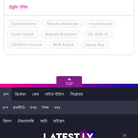
ট্রেন্ডিং টপিক
Cyclone Dana
Mamata Banerjee
Vineet Goyal
Kunal Ghosh
Mamata Banerjee
ISL 2024 25
COVID19 Vaccine
Wolf Attack
Sanjay Roy
দেশ
বিনোদন
খেলা
লাইফ স্টাইল
শিরোনাম
দেশ
রাজনীতি
তথ্য
শিক্ষা
খবর
বিদেশ
টেকনোলজি
অটো
ভাইরাল