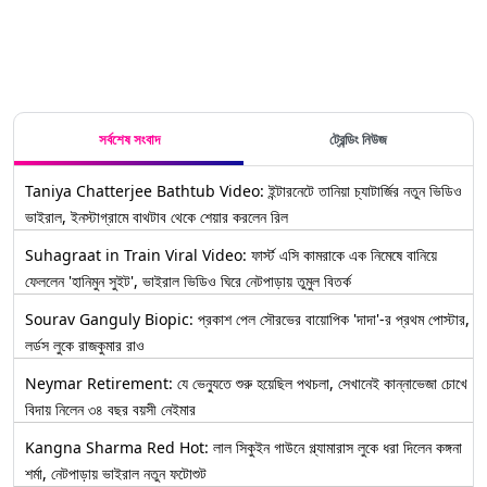
সর্বশেষ সংবাদ
ট্রেন্ডিং নিউজ
Taniya Chatterjee Bathtub Video: ইন্টারনেটে তানিয়া চ্যাটার্জির নতুন ভিডিও
ভাইরাল, ইনস্টাগ্রামে বাথটাব থেকে শেয়ার করলেন রিল
Suhagraat in Train Viral Video: ফার্স্ট এসি কামরাকে এক নিমেষে বানিয়ে
ফেললেন 'হানিমুন সুইট', ভাইরাল ভিডিও ঘিরে নেটপাড়ায় তুমুল বিতর্ক
Sourav Ganguly Biopic: প্রকাশ পেল সৌরভের বায়োপিক 'দাদা'-র প্রথম পোস্টার,
লর্ডস লুকে রাজকুমার রাও
Neymar Retirement: যে ভেন্যুতে শুরু হয়েছিল পথচলা, সেখানেই কান্নাভেজা চোখে
বিদায় নিলেন ৩৪ বছর বয়সী নেইমার
Kangna Sharma Red Hot: লাল সিকুইন গাউনে গ্ল্যামারাস লুকে ধরা দিলেন কঙ্গনা
শর্মা, নেটপাড়ায় ভাইরাল নতুন ফটোশুট