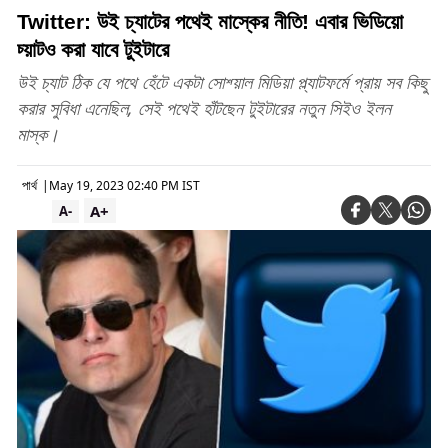
Twitter: উই চ্যাটের পথেই মাস্কের নীতি! এবার ভিডিয়ো
চ্য়াটও করা যাবে টুইটারে
উই চ্যাট ঠিক যে পথে হেঁটে একটা সোশ্য়াল মিডিয়া প্ল্যাটফর্মে প্রায় সব কিছু
করার সুবিধা এনেছিল, সেই পথেই হাঁটছেন টুইটারের নতুন সিইও ইলন
মাস্ক।
পার্থ
|
May 19, 2023 02:40 PM IST
A+
A-