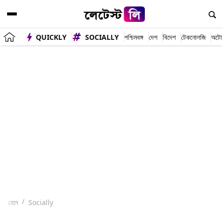
QUICKLY
SOCIALLY
পশ্চিমবঙ্গ
দেশ
বিদেশ
টেকনোলজি
অটো
হোম
Socially