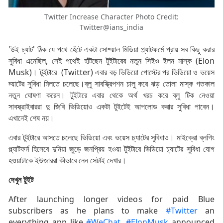
Twitter Increase Character Photo Credit:
Twitter@ians_india
'উই চ্যাট' ঠিক যে পথে হেঁটে একটা সোশ্য়াল মিডিয়া প্ল্যাটফর্মে প্রায় সব কিছু করার
সুবিধা এনেছিল, সেই পথেই হাঁটছেন টুইটারের নতুন সিইও ইলন মাস্ক (Elon
Musk)। টুইটারে (Twitter) এবার বড় ভিডিয়ো পোস্টের পর ভিডিয়ো ও ভয়েস
চ্য়াটের সুবিধা মিলতে চলেছে।ব্লু সাবস্ক্রিপশন চালু করে ঝড় তোলা মাস্ক গতকাল
নতুন ঘোষণা করেন। টুইটারে এবার থেকে অর্থ খরচ করে ব্লু টিক নেওয়া
সাবস্ক্রাইবাররা দু জিবি ভিডিয়োও একটা টুইটেই আপলোড করার সুবিধা পাবেন।
এখানেই শেষ নয়।
এবার টুইটারে আসতে চলেছে ভিডিয়ো এবং ভয়েস চ্যাটের সুবিধাও। মাইক্রো ব্লগিং
প্ল্যাটফর্ম হিসেবে দুনিয়া জুড়ে জনপ্রিয় হওয়া টুইটারে ভিডিয়ো চ্যাটের সুবিধা যোগ
হওয়াটাকে ইউজাররা কীভাবে নেন সেটাই দেখার।
দেখুন টুইট
After launching longer videos for paid Blue
subscribers as he plans to make
#Twitter
an
everything app like
#WeChat
,
#ElonMusk
announced