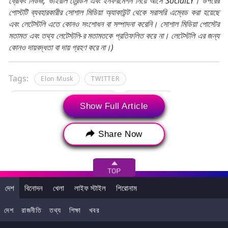
ব্রেকিং নিউজ, ভাইরাল ট্রেন্ডস এবং ইনফরমেশন নিয়ে আসে SocialLY। উপরের
পোস্টটি ব্যবহারকারীর সোশাল মিডিয়া অ্যাকাউন্ট থেকে সরাসরি এম্বেড করা হয়েছে
এবং লেটেস্টলি এতে কোনও সংশোধন বা সম্পাদনা করেনি। সোশাল মিডিয়া পোস্টের
মতামত এবং তথ্য লেটেস্টলি-র মতামতকে প্রতিফলিত করে না। লেটেস্টলি এর জন্য
কোনও দায়বদ্ধতা বা দায় গ্রহণ করে না।)
Tags:
Elon Musk
TWITTER
Twitter Blue Tick Subscription
Twitter CEO
Show Full Article
Twitter Owner Elon Musk
Video Chat
Share Now
Voice Chat
We Chat
দেশ
বিনোদন
খেলা
লাইফ স্টাইল
শিরোনাম
দেশ
রাজনীতি
তথ্য
শিক্ষা
খবর