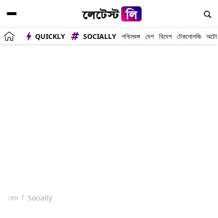
QUICKLY
SOCIALLY
পশ্চিমবঙ্গ
দেশ
বিদেশ
টেকনোলজি
অটো
হোম
Socially