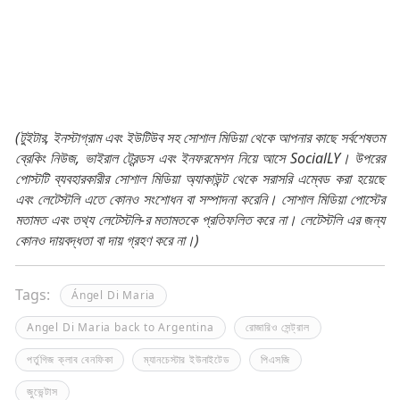
(টুইটার, ইনস্টাগ্রাম এবং ইউটিউব সহ সোশাল মিডিয়া থেকে আপনার কাছে সর্বশেষতম
ব্রেকিং নিউজ, ভাইরাল ট্রেন্ডস এবং ইনফরমেশন নিয়ে আসে SocialLY। উপরের
পোস্টটি ব্যবহারকারীর সোশাল মিডিয়া অ্যাকাউন্ট থেকে সরাসরি এম্বেড করা হয়েছে
এবং লেটেস্টলি এতে কোনও সংশোধন বা সম্পাদনা করেনি। সোশাল মিডিয়া পোস্টের
মতামত এবং তথ্য লেটেস্টলি-র মতামতকে প্রতিফলিত করে না। লেটেস্টলি এর জন্য
কোনও দায়বদ্ধতা বা দায় গ্রহণ করে না।)
Tags:
Ángel Di Maria
Angel Di Maria back to Argentina
রোজারিও সেন্ট্রাল
পর্তুগিজ ক্লাব বেনফিকা
ম্যানচেস্টার ইউনাইটেড
পিএসজি
জুভেন্টাস