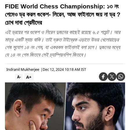
FIDE World Chess Championship: ১৩ নং
গেমেও ড্র করল গুকেশ- লিরেন, আজ ফাইনালে জয় না ড্র ?
চোখ দাবা প্রেমীদের
এই ড্রয়ের পর গুকেশ ও লিরেন দুজনের কাছেই রয়েছে ৬.৫ পয়েন্ট। আর
মাত্র একটি ম্যাচ বাকি। তাই দ্রুত টাইব্রেক এড়াতে উভয় খেলোয়াড়ের
শেষ সুযোগ ১৪ নং গেম, যা একরকম ফাইনালই বলা চলে। দুজনের মধ্যে
যে ১৪ নং গেম জিতবে সেই চ্যাম্পিয়নশিপ জিতবে।
Indranil Mukherjee
|
Dec 12, 2024 10:18 AM IST
A+
A-