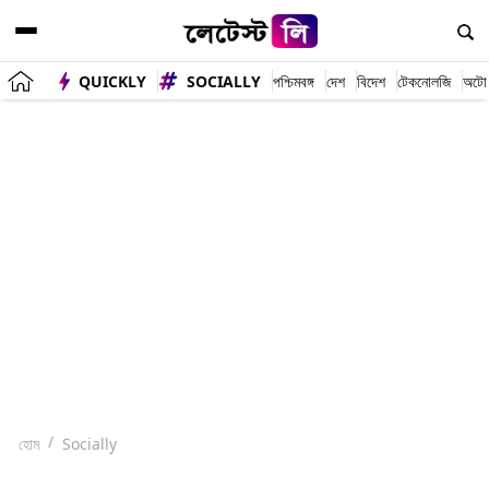
QUICKLY
SOCIALLY
পশ্চিমবঙ্গ
দেশ
বিদেশ
টেকনোলজি
অটো
হোম
Socially