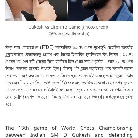
Gukesh vs Liren 13 Game (Photo Credit:
X@sportwalkmedia)
বিশ্ব দাবা ফেডারেশন (FIDE) আয়োজিত ১৩ নং গেমে মুখোমুখি হয়েছিল ভারতীয়
গ্র্যান্ডমাস্টার ডোমমারাজু গুকেশ এবং চীনের ডিফেন্ডিং চ্যাম্পিয়ন ডিং লিরেন। ১২ নং
গেমের পর শেষ দুটি গেমের দিকে তাকিয়ে ছিল গোটা দাবা প্রেমীরা। তাই ১৩ নং গেম
নিয়েও সকলের মধ্যেই উৎকন্ঠা ছিল। কিন্তু পাঁচ ঘন্টার লড়াইয়ের পরে ম্যাচটি ড্রতে
শেষ হয়। এই ড্রয়ের পর গুকেশ ও লিরেন দুজনের কাছেই রয়েছে ৬.৫ পয়েন্ট। আর
মাত্র একটি ম্যাচ বাকি। তাই দ্রুত টাইব্রেক এড়াতে উভয় খেলোয়াড়ের শেষ সুযোগ
১৪ নং গেম, যা একরকম ফাইনালই বলা চলে। দুজনের মধ্যে যে ১৪ নং গেম জিতবে
সেই চ্যাম্পিয়নশিপ জিতবে। কিন্তু যদি ড্র হয় তবে শুক্রবার টাইব্রেকারে খেলা
হবে।
The 13th game of World Chess Championship
between Indian GM D Gukesh and defending