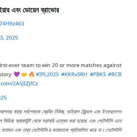
য়ার এবং ডোয়েন ব্রাভোর
eM74H9z463
 3, 2025
irst-ever team to win 20 or more matches against
history 💜🤝🔥
#IPL2025
#KKRvSRH
#PBKS
#RCB
r.com/2A5JIZJfCz
025
 আপনার কাছে সর্বশেষতম ব্রেকিং নিউজ, ভাইরাল ট্রেন্ডস এবং ইনফরমেশন
মিডিয়া অ্যাকাউন্ট থেকে সরাসরি এম্বেড করা হয়েছে এবং লেটেস্টলি এতে
র মতামত এবং তথ্য লেটেস্টলি-র মতামতকে প্রতিফলিত করে না। লেটেস্টলি