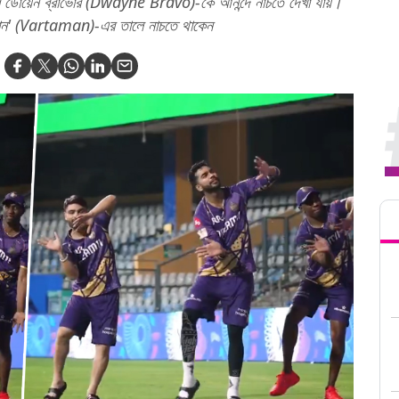
্টর ডোয়েন ব্রাভোর (Dwayne Bravo)-কে আনন্দে নাচতে দেখা যায়।
তমান' (Vartaman)-এর তালে নাচতে থাকেন
Tren