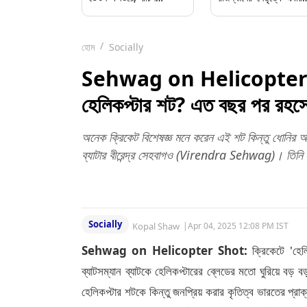
রবীন্দ্রকে ছাড়ল চেন্নাই সুপার
কে
কিংস
হোম
Socially
Sehwag on Helicopter Sh
হেলিকপ্টার শট? এত বছর পর রহস্য
অনেক ক্রিকেট বিশেষজ্ঞ মনে করেন এই শট কিন্তু ধোনির
ব্যাটার বীরেন্দ্র সেহবাগও (Virendra Sehwag)। তিনি স
Socially
Kopal Shaw
|
Apr 04, 2025 12:08 PM IST
Sehwag on Helicopter Shot:
ক্রিকেটে 'হ
ব্যাটসম্যান ব্যাটকে হেলিকপ্টারের ব্লেডের মতো ঘুরিয়ে বড় ব
হেলিকপ্টার শটকে কিন্তু জনপ্রিয় করার কৃতিত্ব ভারতের প