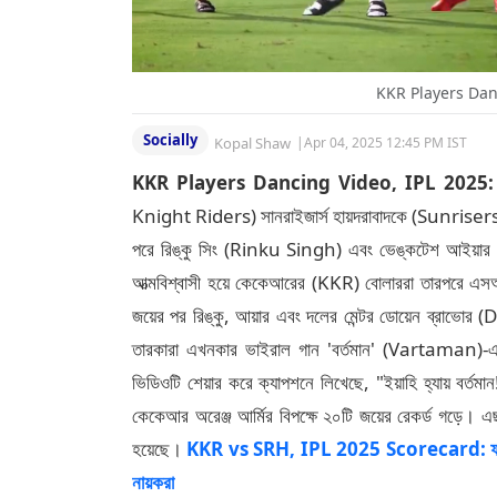
KKR Players Danc
Socially
Kopal Shaw
|
Apr 04, 2025 12:45 PM IST
KKR Players Dancing Video, IPL 2025:
Knight Riders) সানরাইজার্স হায়দরাবাদকে (Sunrisers Hy
পরে রিঙ্কু সিং (Rinku Singh) এবং ভেঙ্কটেশ আইয়ার
আত্মবিশ্বাসী হয়ে কেকেআরের (KKR) বোলাররা তারপরে এস
জয়ের পর রিঙ্কু, আয়ার এবং দলের মেন্টর ডোয়েন ব্রাভ
তারকারা এখনকার ভাইরাল গান 'বর্তমান' (Vartaman)-এর 
ভিডিওটি শেয়ার করে ক্যাপশনে লিখেছে, "ইয়াহি হ্যায় বর
কেকেআর অরেঞ্জ আর্মির বিপক্ষে ২০টি জয়ের রেকর্ড গড়ে। এছ
হয়েছে।
KKR vs SRH, IPL 2025 Scorecard: ফর্মে ভ
নায়করা