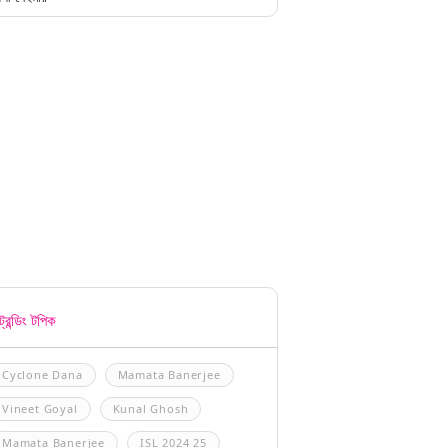
্রেন্ডিং টপিক
Cyclone Dana
Mamata Banerjee
Vineet Goyal
Kunal Ghosh
Mamata Banerjee
ISL 2024 25