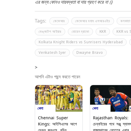
এর জন্য কোনও দায়বদ্ধতা বা দায় গ্রহণ করে না।)
Tags:
কেকেআর
কেকেআর বনাম এসআরএইচ
কলকাতা 
ভেঙ্কটেশ আইয়ার
ডোয়েন ব্রাভো
KKR
KKR vs 
Kolkata Knight Riders vs Sunrisers Hyderabad
Venkatesh Iyer
Dwayne Bravo
>
আপনি এটাও পছন্দ করতে পারেন
খেলা
খেলা
Chennai Super
Rajasthan Royals:
Kings: আইপিএলের আগে
চেন্নাইয়ের পথে সঞ্জু স্যাম
ডেভন কনওয়ে, রচিন
রাজস্থানের নেতৃত্বে এবার