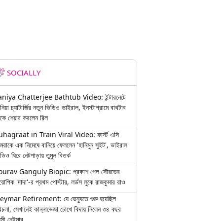
SOCIALLY
aniya Chatterjee Bathtub Video: ইন্টারনেটে
নিয়া চ্যাটার্জির নতুন ভিডিও ভাইরাল, ইনস্টাগ্রামে বাথটাব
কে শেয়ার করলেন রিল
uhagraat in Train Viral Video: ফার্স্ট এসি
মরাকে এক নিমেষে বানিয়ে ফেললেন 'হানিমুন সুইট', ভাইরাল
ডিও ঘিরে নেটপাড়ায় তুমুল বিতর্ক
ourav Ganguly Biopic: প্রকাশ পেল সৌরভের
য়োপিক 'দাদা'-র প্রথম পোস্টার, লর্ডস লুকে রাজকুমার রাও
eymar Retirement: যে ভেন্যুতে শুরু হয়েছিল
চলা, সেখানেই কান্নাভেজা চোখে বিদায় নিলেন ৩৪ বছর
়সী নেইমার