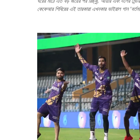
ঘরের মাঠে এত বড় জয়ের পর রিঙ্কু, আয়ার এবং দলের মেন
কেকেআর শিবিরের এই তারকারা এখনকার ভাইরাল গান 'বর্