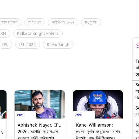
নাইট রাইডার্স
আইপিএল
আইপিএল ২০২৫
রিঙ্কু সিং
SRH
Kolkata Knight Riders
IPL
IPL 2025
Rinku Singh
T
তা
থে
S
কা
ভি
S
বা
খেলা
খেলা
N
Abhishek Nayar, IPL
Kane Williamson:
পথ
সন,
2026: আগামী আইপিএলে
লখনউ সুপার জায়ান্টসের বিশেষ
বয
কলকাতা নাইট রাইডার্সের
উপদেষ্টা পদে নিউজিল্যান্ডের