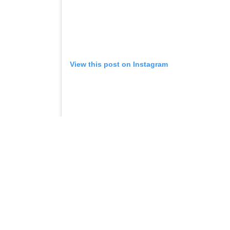
View this post on Instagram
A post shared by 8B🌐 (@js