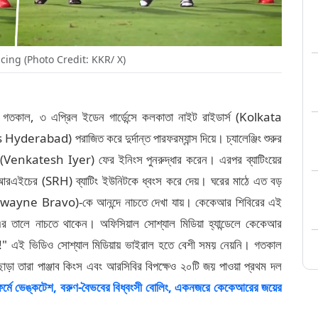
ing (Photo Credit: KKR/ X)
গতকাল, ৩ এপ্রিল ইডেন গার্ডেন্সে কলকাতা নাইট রাইডার্স (Kolkata
derabad) পরাজিত করে দুর্দান্ত পারফরম্যান্স দিয়ে। চ্যালেঞ্জিং শুরুর
 (Venkatesh Iyer) ফের ইনিংস পুনরুদ্ধার করেন। এরপর ব্যাটিংয়ের
আরএইচের (SRH) ব্যাটিং ইউনিটকে ধ্বংস করে দেয়। ঘরের মাঠে এত বড়
োর (Dwayne Bravo)-কে আনন্দে নাচতে দেখা যায়। কেকেআর শিবিরের এই
তালে নাচতে থাকেন। অফিসিয়াল সোশ্যাল মিডিয়া হ্যান্ডেলে কেকেআর
্তমান!" এই ভিডিও সোশ্যাল মিডিয়ায় ভাইরাল হতে বেশী সময় নেয়নি। গতকাল
াড়া তারা পাঞ্জাব কিংস এবং আরসিবির বিপক্ষেও ২০টি জয় পাওয়া প্রথম দল
েঙ্কটেশ, বরুণ-বৈভবের বিধ্বংসী বোলিং, একনজরে কেকেআরের জয়ের