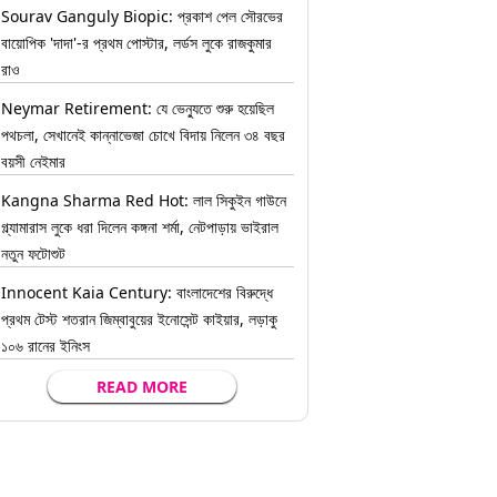
Sourav Ganguly Biopic: প্রকাশ পেল সৌরভের
বায়োপিক 'দাদা'-র প্রথম পোস্টার, লর্ডস লুকে রাজকুমার
রাও
Neymar Retirement: যে ভেন্যুতে শুরু হয়েছিল
পথচলা, সেখানেই কান্নাভেজা চোখে বিদায় নিলেন ৩৪ বছর
বয়সী নেইমার
Kangna Sharma Red Hot: লাল সিকুইন গাউনে
গ্ল্যামারাস লুকে ধরা দিলেন কঙ্গনা শর্মা, নেটপাড়ায় ভাইরাল
নতুন ফটোশুট
Innocent Kaia Century: বাংলাদেশের বিরুদ্ধে
প্রথম টেস্ট শতরান জিম্বাবুয়ের ইনোসেন্ট কাইয়ার, লড়াকু
১০৬ রানের ইনিংস
READ MORE