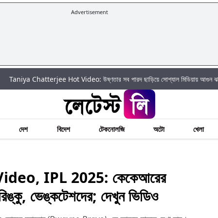
Advertisement
tterjee Hot Video: উষ্ণতার সব পারদ ছাড়িয়ে সোশ্যাল মিডিয়ায় আগুন ঝরালেন তানিয়া চ্যাটা
দেশ
বিদেশ
টেকনোলজি
অটো
খেলা
deo, IPL 2025: কেকেআরের
রিঙ্কু, ভেঙ্কটেশদের; দেখুন ভিডিও