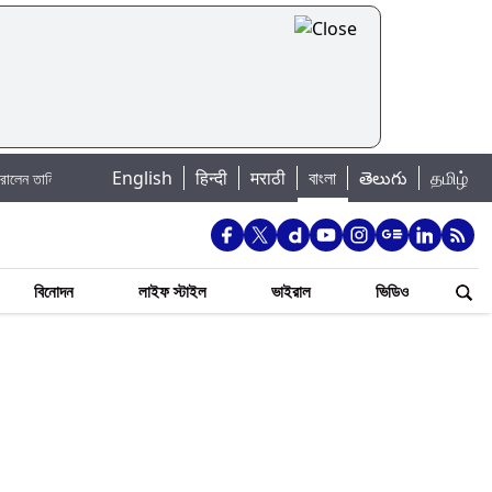
|
English
हिन्दी
मराठी
বাংলা
తెలుగు
தமிழ்
র্জি
Jannat Toha Hot Video: জান্নাত তোহার নতুন ইনস্টা পোস্ট দেখে হৃদয় গলল নেট
বিনোদন
লাইফ স্টাইল
ভাইরাল
ভিডিও