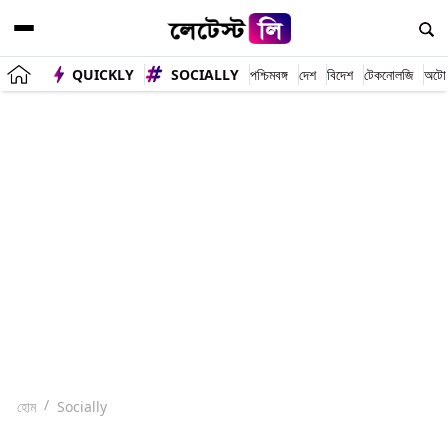
QUICKLY
SOCIALLY
পশ্চিমবঙ্গ
দেশ
বিদেশ
টেকনোলজি
অটো
হোম
Socially