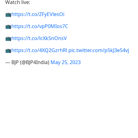
Watch live:
📺
https://t.co/ZFyEVlesOi
📺
https://t.co/vpP0MIos7C
📺
https://t.co/lcXkSnOnsV
📺
https://t.co/4XQ2GzrhRl
pic.twitter.com/p5kJ3e54vj
— BJP (@BJP4India)
May 25, 2023