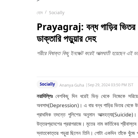
>
হোম
Socially
Prayagraj: বন্ধ গাড়ির ভিতর 
ডাক্তারি পড়ুয়ার দেহ
শরীরে বিষাক্ত কিছু ইনজেক্ট করেই আত্মঘাতী হয়েছেন এই ডা
Socially
Ananya Guha
|
Sep 29, 2024 03:50 PM IST
নয়াদিল্লিঃ
বেশকিছু দিন ধরেই ভিড় থেকে নিজেকে সরিয়ে
অবসাদ(Depression)। এ বার বন্ধ গাড়ির ভিতর থেকে উদ
প্রাথমিক তদন্তে পুলিশের অনুমান আত্মহত্যা(Suicide)। 
উত্তরপ্রদেশের প্রয়াগরাজে। মৃতের নাম কার্তিকেয় শ্রীবাস্তব।
স্নাতকোত্তর পড়ুয়া ছিলেন তিনি। গোটা একদিন তাঁকে খুঁজে 