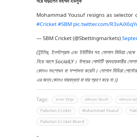
সরে দাঁড়ালেন মহম্মদ ইউসুফ
Mohammad Yousuf resigns as selector of
#Cricket
#SBM
pic.twitter.com/R3vAiX6qY
— SBM Cricket (@Sbettingmarkets)
Septe
(টুইটার, ইনস্টাগ্রাম এবং ইউটিউব সহ সোশাল মিডিয়া থেকে
নিয়ে আসে SocialLY। উপরের পোস্টটি ব্যবহারকারীর সোশাল 
কোনও সংশোধন বা সম্পাদনা করেনি। সোশাল মিডিয়া পোস্টে
এর জন্য কোনও দায়বদ্ধতা বা দায় গ্রহণ করে না।)
Tags:
মহম্মদ ইউসুফ
পাকিস্তান ক্রিকেট
পাকিস্তান জা
Pakistan Cricket
Mohammad Yousuf
Pak
Pakistan Cricket Board