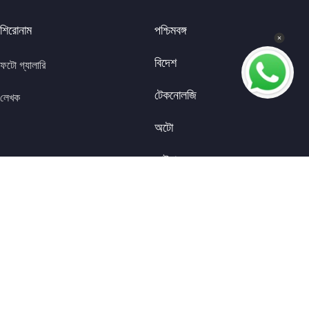
শিরোনাম
পশ্চিমবঙ্গ
বিদেশ
ফটো গ্যালারি
টেকনোলজি
লেখক
অটো
ভাইরাল
|
|
|
About Us
Terms Of Use
Contact Us
Investors