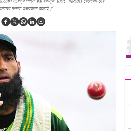
 হিসেবেও দায়িত্ব পালন করা ইউসুফ বলেন, 'আমাদের খেলোয়াড়দের
মাদের দলকে শুভকামনা জানাই।‘
Tren