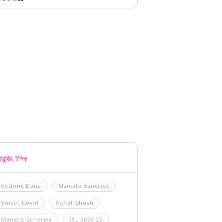
্রেন্ডিং টপিক
Cyclone Dana
Mamata Banerjee
Vineet Goyal
Kunal Ghosh
Mamata Banerjee
ISL 2024 25