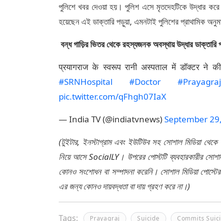
পুলিশে খবর দেওয়া হয়। পুলিশ এসে মৃতদেহটিকে উদ্ধার করে 
হয়েছেন এই ডাক্তারি পড়ুয়া, এমনটাই পুলিশের প্রাথামিক অনু
বন্ধ গাড়ির ভিতর থেকে রহস্যজনক অবস্থায় উদ্ধার ডাক্তারি প
प्रयागराज के स्वरूप रानी अस्पताल में डॉक्टर ने की
#SRNHospital
#Doctor
#Prayagra
pic.twitter.com/qFhgh07IaX
— India TV (@indiatvnews)
September 29
(টুইটার, ইনস্টাগ্রাম এবং ইউটিউব সহ সোশাল মিডিয়া থেকে
নিয়ে আসে SocialLY। উপরের পোস্টটি ব্যবহারকারীর সোশাল 
কোনও সংশোধন বা সম্পাদনা করেনি। সোশাল মিডিয়া পোস্টে
এর জন্য কোনও দায়বদ্ধতা বা দায় গ্রহণ করে না।)
Tags:
Prayagraj
Suicide
Commits Suic