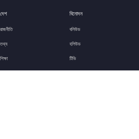
দেশ
বিনোদন
রাজনীতি
বলিউড
তথ্য
হলিউড
শিক্ষা
টিভি
খবর
টলিউড