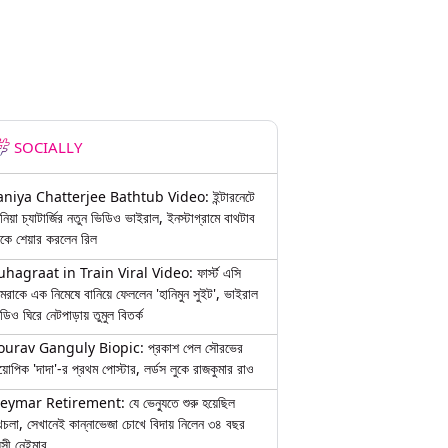
SOCIALLY
aniya Chatterjee Bathtub Video: ইন্টারনেটে
নিয়া চ্যাটার্জির নতুন ভিডিও ভাইরাল, ইনস্টাগ্রামে বাথটাব
কে শেয়ার করলেন রিল
uhagraat in Train Viral Video: ফার্স্ট এসি
মরাকে এক নিমেষে বানিয়ে ফেললেন 'হানিমুন সুইট', ভাইরাল
ডিও ঘিরে নেটপাড়ায় তুমুল বিতর্ক
ourav Ganguly Biopic: প্রকাশ পেল সৌরভের
য়োপিক 'দাদা'-র প্রথম পোস্টার, লর্ডস লুকে রাজকুমার রাও
eymar Retirement: যে ভেন্যুতে শুরু হয়েছিল
চলা, সেখানেই কান্নাভেজা চোখে বিদায় নিলেন ৩৪ বছর
়সী নেইমার