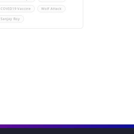
COVID19 Vaccine
Wolf Attack
Sanjay Roy