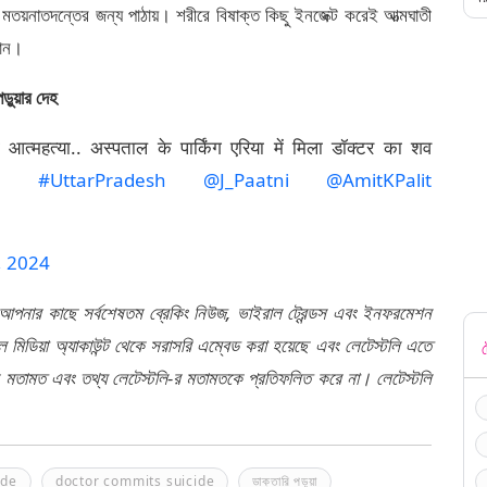
মতয়নাতদন্তের জন্য পাঠায়। শরীরে বিষাক্ত কিছু ইনজেক্ট করেই আত্মঘাতী
মান।
ড়ুয়ার দেহ
 आत्महत्या.. अस्पताल के पार्किंग एरिया में मिला डॉक्टर का शव
j
#UttarPradesh
@J_Paatni
@AmitKPalit
, 2024
 আপনার কাছে সর্বশেষতম ব্রেকিং নিউজ, ভাইরাল ট্রেন্ডস এবং ইনফরমেশন
মিডিয়া অ্যাকাউন্ট থেকে সরাসরি এম্বেড করা হয়েছে এবং লেটেস্টলি এতে
ট
র মতামত এবং তথ্য লেটেস্টলি-র মতামতকে প্রতিফলিত করে না। লেটেস্টলি
ide
doctor commits suicide
ডাক্তারি পড়ুয়া