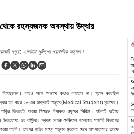
থেকে রহস্যজনক অবস্থায় উদ্ধার
ক্তারি পড়ুয়া, এমনটাই পুলিশের প্রাথামিক অনুমান।
T
তা
থে
S
কা
 নিয়েছলেন। কারও সঙ্গে সেভাবে কথাও বলতেন না। গ্রাস করেছিল
ভি
্ধার হল বছর ২৮-এর ডাক্তারি পড়ুয়ার(Medical Student) মৃতদেহ।
S
বা
গাড়ির ভিতরেই পাওয়া গিয়েছে বিষাক্ত ওষুধের সিরিঞ্জ। ঘটনাটি ঘটেছে
 উত্তরাখণ্ডের বাসিন্দা। স্বরূপ নেহরু মেডিক্য়াল কলেজের সার্জারি বিভাগের
N
পথ
পাওয়া যায়নি। তারপর গাড়ির মধ্যে পড়ুয়ার মৃতদেহ দেখে হাসপাতালের তরফে
বয