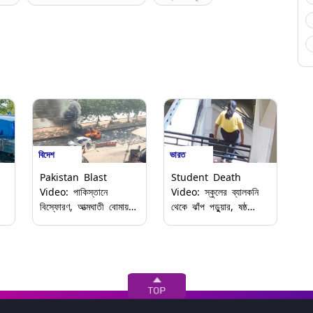
বিদেশ
ভারত
Pakistan Blast
Student Death
Video: পাকিস্তানে
Video: স্কুলের ব্যালকনি
বিস্ফোরণ, আত্মঘাতী বোমায়
থেকে ঝাঁপ পড়ুুয়ার, ষষ্ঠ
কেঁপে উঠল ইসলামাবাদ, দেখুন
শ্রেণির ছাত্রী নিজের প্রাণ
ভিডিয়ো
কেন নিল এভাবে, ভিডিয়ো
নিয়ে তোলপাড়