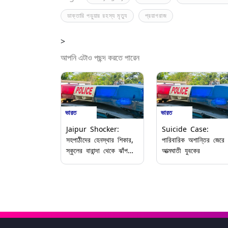
ডাক্তারি পড়ুয়ার রহস্য মৃত্যু
প্রয়াগরাজ
>
আপনি এটাও পছন্দ করতে পারেন
ভারত
ভারত
Jaipur Shocker:
Suicide Case:
সহপাঠীদের হেনস্থার শিকার,
পারিবারিক অশান্তির জেরে
স্কুলের বারান্দা থেকে ঝাঁপ
আত্মঘাতী যুবকের
চতুর্থ শ্রেণির পড়ুয়া