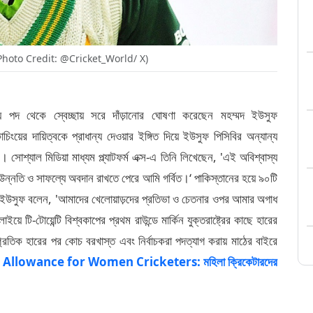
oto Credit: @Cricket_World/ X)
স্য পদ থেকে স্বেচ্ছায় সরে দাঁড়ানোর ঘোষণা করেছেন মহম্মদ ইউসুফ
র দায়িত্বকে প্রাধান্য দেওয়ার ইঙ্গিত দিয়ে ইউসুফ পিসিবির অন্যান্য
েন। সোশ্যাল মিডিয়া মাধ্যম প্ল্যাটফর্ম এক্স-এ তিনি লিখেছেন, 'এই অবিশ্বাস্য
ন্নতি ও সাফল্যে অবদান রাখতে পেরে আমি গর্বিত।‘ পাকিস্তানের হয়ে ৯০টি
করা ইউসুফ বলেন, 'আমাদের খেলোয়াড়দের প্রতিভা ও চেতনার ওপর আমার অগাধ
ি-টোয়েন্টি বিশ্বকাপের প্রথম রাউন্ডে মার্কিন যুক্তরাষ্ট্রের কাছে হারের
্রতিক হারের পর কোচ বরখাস্ত এবং নির্বাচকরা পদত্যাগ করায় মাঠের বাইরে
Allowance for Women Cricketers: মহিলা ক্রিকেটারদের