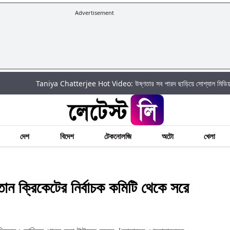
Advertisement
Taniya Chatterjee Hot Video: উষ্ণতার সব পারদ ছাড়িয়ে সোশ্যাল মিডিয়ায় আগুন ঝরালেন ত
দেশ
বিদেশ
টেকনোলজি
অটো
খেলা
ক্রিকেটের নির্বাচক কমিটি থেকে সরে