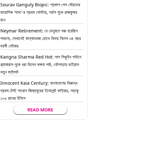
Sourav Ganguly Biopic: প্রকাশ পেল সৌরভের
বায়োপিক 'দাদা'-র প্রথম পোস্টার, লর্ডস লুকে রাজকুমার
রাও
Neymar Retirement: যে ভেন্যুতে শুরু হয়েছিল
পথচলা, সেখানেই কান্নাভেজা চোখে বিদায় নিলেন ৩৪ বছর
বয়সী নেইমার
Kangna Sharma Red Hot: লাল সিকুইন গাউনে
গ্ল্যামারাস লুকে ধরা দিলেন কঙ্গনা শর্মা, নেটপাড়ায় ভাইরাল
নতুন ফটোশুট
Innocent Kaia Century: বাংলাদেশের বিরুদ্ধে
প্রথম টেস্ট শতরান জিম্বাবুয়ের ইনোসেন্ট কাইয়ার, লড়াকু
১০৬ রানের ইনিংস
READ MORE