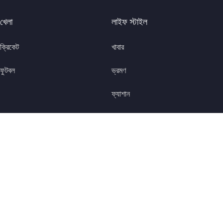
খেলা
লাইফ স্টাইল
ক্রিকেট
খাবার
ফুটবল
ভ্রমণ
ফ্যাশান
স্বাস্থ্য এবং ভালো থাকা
উৎসব এবং ইভেন্ট
অফবিট