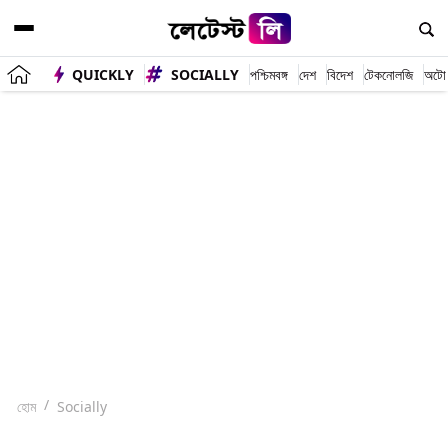
QUICKLY
SOCIALLY
পশ্চিমবঙ্গ
দেশ
বিদেশ
টেকনোলজি
অটো
হোম
Socially