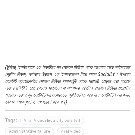
(টুইটার, ইনস্টাগ্রাম এবং ইউটিউব সহ সোশাল মিডিয়া থেকে আপনার কাছে সর্বশেষতম
ব্রেকিং নিউজ, ভাইরাল ট্রেন্ডস এবং ইনফরমেশন নিয়ে আসে SocialLY। উপরের
পোস্টটি ব্যবহারকারীর সোশাল মিডিয়া অ্যাকাউন্ট থেকে সরাসরি এম্বেড করা হয়েছে
এবং লেটেস্টলি এতে কোনও সংশোধন বা সম্পাদনা করেনি। সোশাল মিডিয়া পোস্টের
মতামত এবং তথ্য লেটেস্টলি-র মতামতকে প্রতিফলিত করে না। লেটেস্টলি এর জন্য
কোনও দায়বদ্ধতা বা দায় গ্রহণ করে না।)
Tags:
Viral VideoElectricity pole fell
administrative failure
viral video