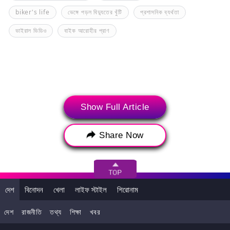
biker's life
ভেঙ্গে পড়ল বিদ্যুতের খুঁটি
প্রশাসনিক ব্যর্থতা
ভাইরাল ভিডিও
বাইক আরোহীর প্রাণ
Show Full Article
Share Now
>
দেশ
বিনোদন
খেলা
লাইফ স্টাইল
শিরোনাম
দেশ
রাজনীতি
তথ্য
শিক্ষা
খবর
সর্বশেষ সংবাদ
ট্রেন্ডিং নিউজ