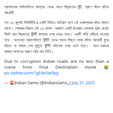
প্রশাসনের গাফিলতিতে রাস্তায় ভেঙে পড়ল বিদ্যুতের খুঁটি, প্রাণে বাঁচল বাইক
আরোহী
গত ২৮ জুলাই সিসিটিভি-র একটি ভিডিও ভাইরাল হলে এই চাঞ্চল্যকর ঘটনা সামনে
আসে। সোমবার বিকাল ৫টা ২৯ নাগাদ অজ্ঞাত একটি জনবহুল এলাকায় হঠাৎ করেই
বিকট শব্দে বিদ্যুতের খুঁটিটি রাস্তার ওপর ভেঙে পড়ে। একটি গাড়ি বেড়িয়ে যাওয়ার
পরে অত্যন্ত দ্রুতগতিতে খুঁটিটি ভেঙে পড়ায় পিছনে থাকা বাইক আরোহী বুঝে
উঠতে না পারায় শেষ মুহূর্তে খুঁটিটি বাইকের ওপর এসে পড়ে। তবে গুরুতর
আঘাত লাগলেও প্রাণে বেঁচে যান তিনি।
Due to corruption Indian roads are no less than a
scene from Final Destination movie 😭
pic.twitter.com/1gEdeSwYpg
— 🚨Indian Gems (@IndianGems_)
July 31, 2025