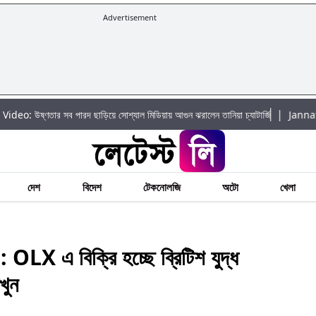
Advertisement
|
 পারদ ছাড়িয়ে সোশ্যাল মিডিয়ায় আগুন ঝরালেন তানিয়া চ্যাটার্জি
Jannat Toha Hot Vid
দেশ
বিদেশ
টেকনোলজি
অটো
খেলা
 এ বিক্রি হচ্ছে ব্রিটিশ যুদ্ধ
খুন