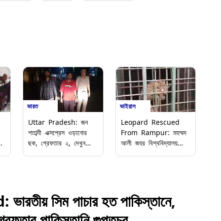
ভারত
ভাইরাল
Uttar Pradesh: জন
Leopard Rescued
শতাব্দী এক্সপ্রেস ওড়ানোর
From Rampur: মহম্মদ
ল
ছক, গ্রেফতার ২, দেখুন
আলী জহর বিশ্ববিদ্যালয়
ভিডিয়ো
ক্যাম্পাসে আতঙ্ক ছড়ানো
চিতাবাঘ ধরল রামপুরের বন
বিভাগ (দেখুন ভিডিও)
রতীয় সিম পাচার হত পাকিস্তানে,
রেফতার পাকিস্তানি গুপ্তচর