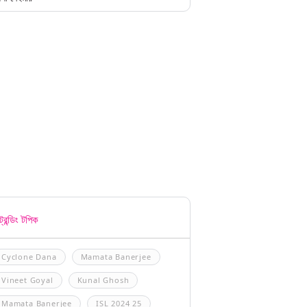
্রেন্ডিং টপিক
Cyclone Dana
Mamata Banerjee
Vineet Goyal
Kunal Ghosh
Mamata Banerjee
ISL 2024 25