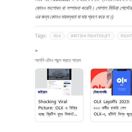
কোনও সংশোধন বা সম্পাদনা করেনি। সোশাল মিডিয়া পোস্টে
এর জন্য কোনও দায়বদ্ধতা বা দায় গ্রহণ করে না।)
Tags:
OLX
BRITISH FIGHTER JET
FIGHT
>
আপনি এটাও পছন্দ করতে পারেন
ভাইরাল
টেকনোলজি
Shocking Viral
OLX Layoffs 2023:
Picture: OLX এ বিক্রি
৮০০ কর্মীর চাকরি গেল
হচ্ছে ব্রিটিশ যুদ্ধ বিমান?
OLX-এ, ছাঁটাই বিশ্ব জুড়
ভাইরাল ছবি নিয়ে হইচই
দেখুন