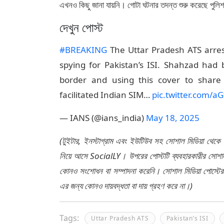
এখনও কিছু জানা যায়নি। গোটা ঘটনার তদন্ত শুরু করেছে পুলি
দেখুন পোস্ট
#BREAKING
The Uttar Pradesh ATS arres
spying for Pakistan’s ISI. Shahzad had
border and using this cover to share 
facilitated Indian SIM…
pic.twitter.com/a
— IANS (@ians_india)
May 18, 2025
(টুইটার, ইনস্টাগ্রাম এবং ইউটিউব সহ সোশাল মিডিয়া থেকে
নিয়ে আসে SocialLY। উপরের পোস্টটি ব্যবহারকারীর সোশাল 
কোনও সংশোধন বা সম্পাদনা করেনি। সোশাল মিডিয়া পোস্টে
এর জন্য কোনও দায়বদ্ধতা বা দায় গ্রহণ করে না।)
Tags:
Uttar Pradesh ATS
Pakistan’s ISI