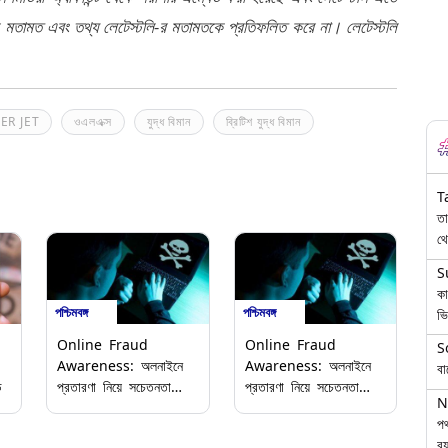
র মতামত এবং তথ্য লেটেস্টলি-র মতামতকে প্রতিফলিত করে না। লেটেস্টলি
ER JET
ওএলএক্স
যুদ্ধ বিমান
ব্রিটিশ যুদ্ধ বিমান
T
তা
থে
S
কা
পশ্চিমবঙ্গ
পশ্চিমবঙ্গ
ভি
Online Fraud
Online Fraud
S
Awareness: অলনাইনে
Awareness: অলনাইনে
বা
ে
প্রতারণা নিয়ে সচেতনতা
প্রতারণা নিয়ে সচেতনতা
N
বাড়াতে বিশেষ পদক্ষেপ
বাড়াতে বিশেষ পদক্ষেপ
পথ
পশ্চিমবঙ্গ পুলিশের
পশ্চিমবঙ্গ পুলিশের
বয