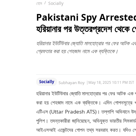
হোম
Socially
Pakistani Spy Arrested: ভা
হরিয়ানার পর উত্তরপ্রদেশ থেকে গ্
হরিয়ানার ইউটিউবার জ্যোতি মালহোত্রার পর ফের আটক এক 
গ্রেফতার করা হয় শেহজাদ নামে এক ব্যক্তিকে।
Socially
Subhayan Roy
|
May 18, 2025 10:11 PM IST
হরিয়ানার ইউটিউবার জ্যোতি মালহোত্রার পর ফের আটক এক পাক
করা হয় শেহজাদ নামে এক ব্যক্তিকে। এদিন গোপনসূত্রে খব
এটিএস (Uttar Pradesh ATS)। তল্লাশি অভিযানে উদ্ধার
পুলিশ। তদন্তকারীরা জা্নিয়েছেন, অভিযুক্ত ভারতীয় সিমকা
আইএসআই এজেন্টদের গোপন তথ্য সরবরাহ করত। যদিও শেহজ