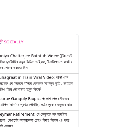
SOCIALLY
aniya Chatterjee Bathtub Video: ইন্টারনেটে
নিয়া চ্যাটার্জির নতুন ভিডিও ভাইরাল, ইনস্টাগ্রামে বাথটাব
কে শেয়ার করলেন রিল
uhagraat in Train Viral Video: ফার্স্ট এসি
মরাকে এক নিমেষে বানিয়ে ফেললেন 'হানিমুন সুইট', ভাইরাল
ডিও ঘিরে নেটপাড়ায় তুমুল বিতর্ক
ourav Ganguly Biopic: প্রকাশ পেল সৌরভের
য়োপিক 'দাদা'-র প্রথম পোস্টার, লর্ডস লুকে রাজকুমার রাও
eymar Retirement: যে ভেন্যুতে শুরু হয়েছিল
চলা, সেখানেই কান্নাভেজা চোখে বিদায় নিলেন ৩৪ বছর
়সী নেইমার