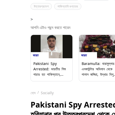
উত্তরপ্রদেশ
পাকিস্তানি গুপ্তচর
>
আপনি এটাও পছন্দ করতে পারেন
ভারত
ভারত
Pakistani Spy
Baramulla: বারামুল্লায়
Arrested: ভারতীয় সিম
এনকাউন্টার অভিযান থেকে
পাচার হত পাকিস্তানে,
পালাল জঙ্গিরা, উদ্ধার বিপু
হরিয়ানার পর উত্তরপ্রদেশ
পরিমাণে অস্ত্র
থেকে গ্রেফতার পাকিস্তানি
গুপ্তচর
হোম
Socially
Pakistani Spy Arrested: ভা
হরিয়ানার পর উত্তরপ্রদেশ থেকে গ্