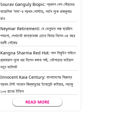
Sourav Ganguly Biopic: প্রকাশ পেল সৌরভের
বায়োপিক 'দাদা'-র প্রথম পোস্টার, লর্ডস লুকে রাজকুমার
রাও
Neymar Retirement: যে ভেন্যুতে শুরু হয়েছিল
পথচলা, সেখানেই কান্নাভেজা চোখে বিদায় নিলেন ৩৪ বছর
বয়সী নেইমার
Kangna Sharma Red Hot: লাল সিকুইন গাউনে
গ্ল্যামারাস লুকে ধরা দিলেন কঙ্গনা শর্মা, নেটপাড়ায় ভাইরাল
নতুন ফটোশুট
Innocent Kaia Century: বাংলাদেশের বিরুদ্ধে
প্রথম টেস্ট শতরান জিম্বাবুয়ের ইনোসেন্ট কাইয়ার, লড়াকু
১০৬ রানের ইনিংস
READ MORE