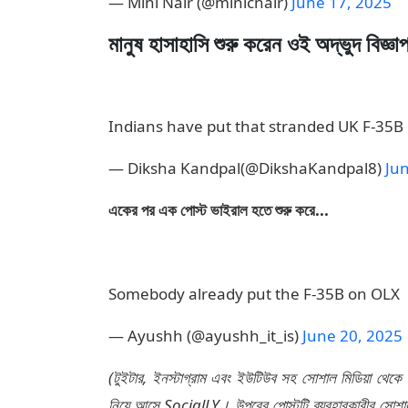
— Mini Nair (@minicnair)
June 17, 2025
মানুষ হাসাহাসি শুরু করেন ওই অদ্ভুদ বিজ্ঞা
Indians have put that stranded UK F-35B 
— Diksha Kandpal(@DikshaKandpal8)
Ju
একের পর এক পোস্ট ভাইরাল হতে শুরু করে...
Somebody already put the F-35B on OLX
— Ayushh (@ayushh_it_is)
June 20, 2025
(টুইটার, ইনস্টাগ্রাম এবং ইউটিউব সহ সোশাল মিডিয়া থেকে
নিয়ে আসে SocialLY। উপরের পোস্টটি ব্যবহারকারীর সোশাল 