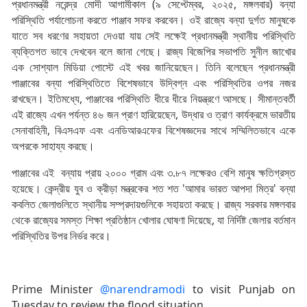
প্রধানমন্ত্রী নরেন্দ্র মোদী আগামীকাল (৯ সেপ্টেম্বর, ২০২৫, মঙ্গলবার) বন্যা
পরিস্থিতি পর্যালোচনা করতে পাঞ্জাব সফর করবেন। ওই রাজ্যে বন্যা দুর্গত মানুষকে
যাতে সব ধরণের সহায়তা দেওয়া যায় সেই লক্ষেই প্রধানমন্ত্রী স্থানীয় পরিস্থিতি
ব্যক্তিগত ভাবে দেখবেন বলে জানা গেছে। রাজ্য বিজেপির সভাপতি সুনীল জাখোর
এক সোশ্যাল মিডিয়া পোস্টে এই খবর জানিয়েছেন। তিনি বলেছেন প্রধানমন্ত্রী
পাঞ্জাবের বন্যা পরিস্থিতিতে বিশেষভাবে উদ্বিগ্ন এবং পরিস্থিতির ওপর নজর
রাখছেন। ইতিমধ্যে, পাঞ্জাবের পরিস্থিতি ধীরে ধীরে নিয়ন্ত্রণে আসছে। সীমান্তবর্তী
এই রাজ্যে এখন পর্যন্ত ৪৬ জন প্রাণ হারিয়েছেন, উদ্ধার ও ত্রাণ কার্যক্রমে ভারতীয়
সেনাবাহিনী, বিএসএফ এবং এনডিআরএফের বিশেষজ্ঞদের সাথে সম্মিলিতভাবে একে
অপরকে সাহায্য করছে।
পাঞ্জাবের এই বন্যায় প্রায় ২০০০ গ্রাম এবং ৩.৮৭ লক্ষেরও বেশি মানুষ ক্ষতিগ্রস্ত
হয়েছে। কেন্দ্রীয় যুব ও ক্রীড়া মন্ত্রকের শত শত 'আমার ভারত আপদা মিত্র' বন্যা
কবলিত জেলাগুলিতে স্থানীয় সম্প্রদায়গুলিকে সহায়তা করছে। রাজ্য সরকার মঙ্গলবার
থেকে রাজ্যের সমস্ত শিক্ষা প্রতিষ্ঠান খোলার ঘোষণা দিয়েছে, যা নির্দিষ্ট জেলার বর্তমান
পরিস্থিতির উপর নির্ভর করে।
Prime Minister
@narendramodi
to visit Punjab on
Tuesday to review the flood situation.