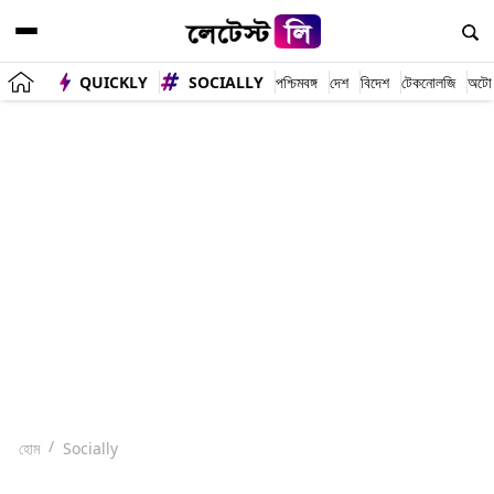
QUICKLY
SOCIALLY
পশ্চিমবঙ্গ
দেশ
বিদেশ
টেকনোলজি
অটো
হোম
Socially