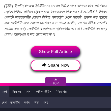
(টুইটার, ইনস্টাগ্রাম এবং ইউটিউব সহ সোশাল মিডিয়া থেকে আপনার কাছে সর্বশেষতম
ব্রেকিং নিউজ, ভাইরাল ট্রেন্ডস এবং ইনফরমেশন নিয়ে আসে SocialLY। উপরের
পোস্টটি ব্যবহারকারীর সোশাল মিডিয়া অ্যাকাউন্ট থেকে সরাসরি এম্বেড করা হয়েছে
এবং লেটেস্টলি এতে কোনও সংশোধন বা সম্পাদনা করেনি। সোশাল মিডিয়া পোস্টের
মতামত এবং তথ্য লেটেস্টলি-র মতামতকে প্রতিফলিত করে না। লেটেস্টলি এর জন্য
কোনও দায়বদ্ধতা বা দায় গ্রহণ করে না।)
Tags:
Punjab Flood Situation
Punjab Flood
Show Full Article
PM Narendra Modi
Modi to Visit Punjab
Share Now
Punjab floods
পাঞ্জাব বন্যা পরিস্থিতি
পাঞ্জাবের বন্যা পরিস্থিতি
প্রধানমন্ত্রী নরেন্দ্র মোদী
দেশ
বিনোদন
খেলা
লাইফ স্টাইল
শিরোনাম
দেশ
রাজনীতি
তথ্য
শিক্ষা
খবর