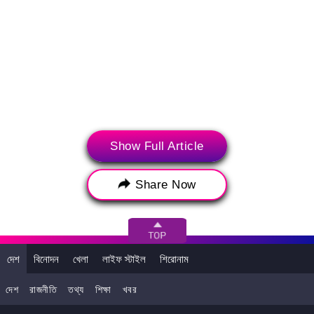
Show Full Article
>
Share Now
সর্বশেষ সংবাদ
ট্রেন্ডিং নিউজ
Taniya Chatterjee Bathtub Video: ইন্টারনেটে তানিয়া চ্যাটার্জির নতুন ভিডিও
ভাইরাল, ইনস্টাগ্রামে বাথটাব থেকে শেয়ার করলেন রিল
দেশ
বিনোদন
খেলা
লাইফ স্টাইল
শিরোনাম
Suhagraat in Train Viral Video: ফার্স্ট এসি কামরাকে এক নিমেষে বানিয়ে
দেশ
রাজনীতি
তথ্য
শিক্ষা
খবর
ফেললেন 'হানিমুন সুইট', ভাইরাল ভিডিও ঘিরে নেটপাড়ায় তুমুল বিতর্ক