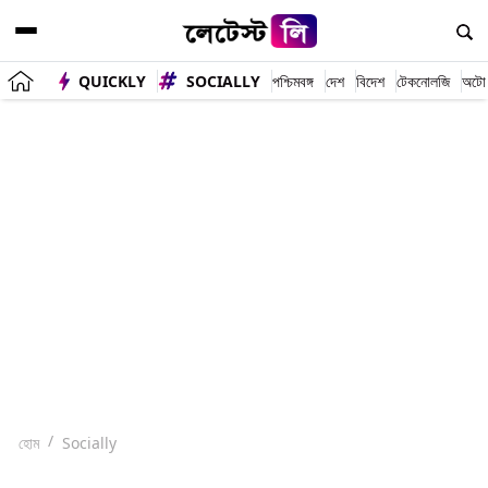
QUICKLY
SOCIALLY
পশ্চিমবঙ্গ
দেশ
বিদেশ
টেকনোলজি
অটো
হোম
Socially