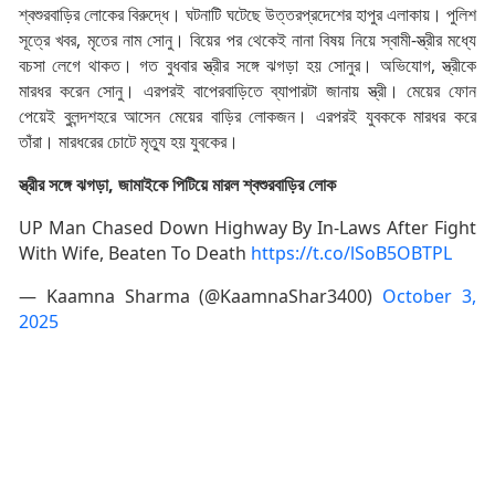
শ্বশুরবাড়ির
লোকের
বিরুদ্ধে
।
ঘটনাটি
ঘটেছে
উত্তরপ্রদেশের হাপুর এলাকায়
।
পুলিশ
সূত্রে
খবর
,
মৃতের
নাম
সোনু
।
বিয়ের
পর
থেকেই
নানা
বিষয়
নিয়ে
স্বামী
-
স্ত্রীর
মধ্যে
বচসা
লেগে
থাকত
।
গত
বুধবার
স্ত্রীর
সঙ্গে
ঝগড়া
হয়
সোনুর
।
অভিযোগ
,
স্ত্রীকে
মারধর
করেন
সোনু
।
এরপরই
বাপেরবাড়িতে
ব্যাপারটা
জানায়
স্ত্রী
।
মেয়ের
ফোন
পেয়েই
বুলন্দশহরে
আসেন
মেয়ের
বাড়ির
লোকজন
।
এরপরই
যুবককে
মারধর
করে
তাঁরা
।
মারধরের
চোটে
মৃত্যু
হয়
যুবকের
।
স্ত্রীর সঙ্গে ঝগড়া, জামাইকে পিটিয়ে মারল শ্বশুরবাড়ির লোক
UP Man Chased Down Highway By In-Laws After Fight
With Wife, Beaten To Death
https://t.co/lSoB5OBTPL
— Kaamna Sharma (@KaamnaShar3400)
October 3,
2025