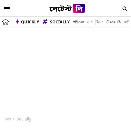
QUICKLY
SOCIALLY
পশ্চিমবঙ্গ
দেশ
বিদেশ
টেকনোলজি
অটো
হোম
Socially