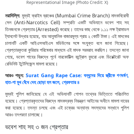
Representational Image (Photo Credit: X)
নয়াদিল্লি:
মুম্বই ক্রাইম ব্রাঞ্চের (Mumbai Crime Branch) মাদকবিরোধী
সেল (Anti-Narcotics Cell) সম্প্রতি একটি অভিযানে ভবেশ শাহ সহ
তিনজনকে গ্রেপ্তার (Arrested) করেছে। তাদের কাছ থেকে ১.১১ লক্ষ ট্রামাডল
ট্যাবলেট উদ্ধার হয়েছে, যার আনুমানিক বাজারমূল্য প্রায় ২ কোটি টাকা। এই মাদকের
চালানটি একটি আইএসআইএস মডিউলের সঙ্গে সংযুক্ত বলে জানা গিয়েছে।
গ্রেপ্তারকৃতরা কুরিয়ার পরিষেবার মাধ্যমে এই মাদক সরবরাহ করছিল। তদন্তে জানা
গেছে, ভবেশ শাহের বিরুদ্ধে পূর্বে নারকোটিক্স কন্ট্রোল ব্যুরো এবং ডিরেক্টরেট অফ
রেভিনিউ ইন্টেলিজেন্স মামলা রয়েছে।
আরও পড়ুন:
Surat Gang Rape Case: বন্ধুদের দিয়ে স্ত্রীকে গণধর্ষণ,
হাত-পা মুখ বেঁধে দেহ ছোড়া হল জলে, গ্রেফতার ৪
মুম্বই পুলিশ জানিয়েছে যে এই অভিযানটি গোপন তথ্যের ভিত্তিতে পরিচালিত
হয়েছে। গ্রেপ্তারকৃতদের বিরুদ্ধে মাদকদ্রব্য নিয়ন্ত্রণ আইনের অধীনে মামলা দায়ের
করা হয়েছে। তদন্ত চলছে এবং এই চক্রের অন্যান্য সদস্যদের সন্ধানে পুলিশ
আরও তৎপরতা চালাচ্ছে।
ভবেশ শাহ সহ ৩ জন গ্রেপ্তার