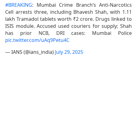
#BREAKING
: Mumbai Crime Branch’s Anti-Narcotics
Cell arrests three, including Bhavesh Shah, with 1.11
lakh Tramadol tablets worth ₹2 crore. Drugs linked to
ISIS module. Accused used couriers for supply; Shah
has prior NCB, DRI cases: Mumbai Police
pic.twitter.com/uAq9Petu4C
— IANS (@ians_india)
July 29, 2025