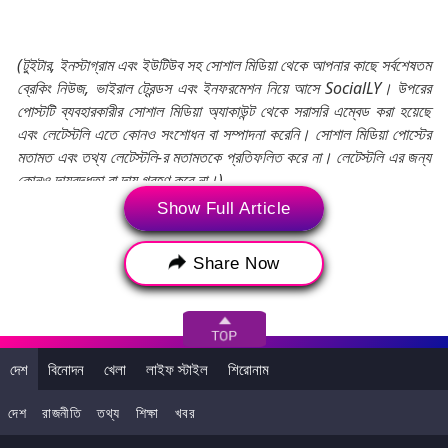
(টুইটার, ইনস্টাগ্রাম এবং ইউটিউব সহ সোশাল মিডিয়া থেকে আপনার কাছে সর্বশেষতম
ব্রেকিং নিউজ, ভাইরাল ট্রেন্ডস এবং ইনফরমেশন নিয়ে আসে SocialLY। উপরের
পোস্টটি ব্যবহারকারীর সোশাল মিডিয়া অ্যাকাউন্ট থেকে সরাসরি এম্বেড করা হয়েছে
এবং লেটেস্টলি এতে কোনও সংশোধন বা সম্পাদনা করেনি। সোশাল মিডিয়া পোস্টের
মতামত এবং তথ্য লেটেস্টলি-র মতামতকে প্রতিফলিত করে না। লেটেস্টলি এর জন্য
কোনও দায়বদ্ধতা বা দায় গ্রহণ করে না।)
Show Full Article
Tags:
Anti-Narcotics Cell
Share Now
Mumbai Crime Branch
Arrested
Crime Branch
মুম্বই ক্রাইম ব্রাঞ্চ
গ্রেপ্তার
মাদকবিরোধী অভিযান
দেশ
বিনোদন
খেলা
লাইফ স্টাইল
শিরোনাম
দেশ
রাজনীতি
তথ্য
শিক্ষা
খবর