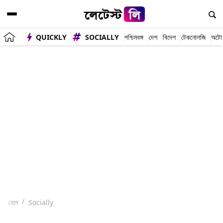
QUICKLY
SOCIALLY
পশ্চিমবঙ্গ
দেশ
বিদেশ
টেকনোলজি
অটো
হোম
Socially