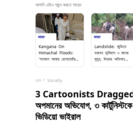
আপনি এটাও পছন্দ করতে পারেন
ভারত
ভারত
Kangana On
Landslide: মান্ডিতে
Himachal Floods:
ভয়াবহ ভূমিধসে ৩ জনের
'গতকাল আমায় রেস্তোরাঁয়
মৃত্যু, উদ্ধার অভিযান
৫০ টাকা বিক্রি হয়েছে',
অব্যাহত
বিধ্বস্ত হিমাচলে গিয়ে
বললেন কঙ্গনা
হোম
Socially
3 Cartoonists Dragged
অপমানের অভিযোগ, ৩ কার্টুনিস্টকে 
ভিডিয়ো ভাইরাল