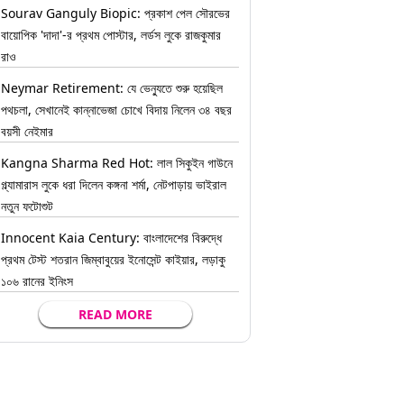
Sourav Ganguly Biopic: প্রকাশ পেল সৌরভের
বায়োপিক 'দাদা'-র প্রথম পোস্টার, লর্ডস লুকে রাজকুমার
রাও
Neymar Retirement: যে ভেন্যুতে শুরু হয়েছিল
পথচলা, সেখানেই কান্নাভেজা চোখে বিদায় নিলেন ৩৪ বছর
বয়সী নেইমার
Kangna Sharma Red Hot: লাল সিকুইন গাউনে
গ্ল্যামারাস লুকে ধরা দিলেন কঙ্গনা শর্মা, নেটপাড়ায় ভাইরাল
নতুন ফটোশুট
Innocent Kaia Century: বাংলাদেশের বিরুদ্ধে
প্রথম টেস্ট শতরান জিম্বাবুয়ের ইনোসেন্ট কাইয়ার, লড়াকু
১০৬ রানের ইনিংস
READ MORE