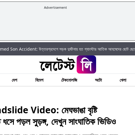
Advertisement
ent: উত্তরপ্রদেশে সড়ক দুর্ঘটনায় হত গ্যাংস্টার আতিক আহমেদের ছোট ছেলে আবান আহমে
দেশ
বিদেশ
টেকনোলজি
অটো
খেলা
de Video: মেঘভাঙা বৃষ্টি
ত ধসে পড়ল সুড়ঙ্গ, দেখুন সাংঘাতিক ভিডিও