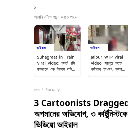
>
আপনি এটাও পছন্দ করতে পারেন
ভাইরাল
ভাইরাল
Suhagraat in Train
Jaipur WTP Viral
Viral Video: ফার্স্ট এসি
Video: জয়পুরে মত্ত
কামরাকে এক নিমেষে বানিয়ে
পর্যটকের তাণ্ডব, ক্যাব
ফেললেন 'হানিমুন সুইট',
চালককে মারধর ও প্রকাশ্য
ভাইরাল ভিডিও ঘিরে
রাস্তায় চরম বিশৃঙ্খলা
নেটপাড়ায় তুমুল বিতর্ক
হোম
Socially
3 Cartoonists Dragged
অপমানের অভিযোগ, ৩ কার্টুনিস্টকে 
ভিডিয়ো ভাইরাল