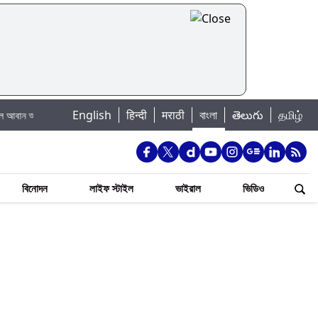
|
English
हिन्दी
मराठी
বাংলা
తెలుగు
தமிழ்
দ
Total Solar Eclipse 2026: অগাস্টের পূর্ণগ্রাস সূর্যগ্রহণ, ভারতে কবে কখন দেখা যাবে,
বিনোদন
লাইফ স্টাইল
ভাইরাল
ভিডিও