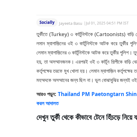
Socially
Jayeeta Basu
|
Jul 01, 2025 04:51 PM IST
তুর্কীতে (Turkey) ৩ কার্টুনিস্টকে (Cartoonists) বাড
লমান ম্যাগাজ়িনের ওই ৩ কার্টুনিস্টকে আটক করে তুর্কীর পুলি
লেমান ম্যাগাজ়িনের ৩ কার্টুনিস্টকে আটক করে তুর্কীর পুলিশ। তু
হয়, তা অসম্মানজনক। এরপরই ওই ৩ কার্টুন শিল্পীকে বাড়ি থ
কর্তৃপক্ষের তরফে মুখ খোলা হয়। লেমান ম্যাগাজ়িন কর্তৃপক্ষে
মহম্মদকে অসম্মানের জন্য ছিল না। ভুল বোঝাবুঝির জন্যই ওই
আরও পড়ুন:
Thailand PM Paetongtarn Shinawatra:
করল আদালত
দেখুন তুর্কী থেকে কীভাবে টেনে হিঁচড়ে নিয়ে য