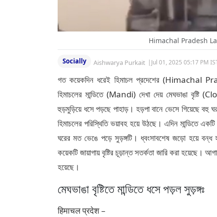
Himachal Pradesh Lan
Socially
Aishwarya Purkait
|
Jul 01, 2025 05:17 PM IS
গত কয়েকদিন ধরেই হিমাচল প্রদেশের (Himachal Pradesh
হিমাচলের মান্ডিতে (Mandi) দেখা দেয় মেঘভাঙা বৃষ্টি
হুড়মুড়িয়ে ধসে পড়ছে পাহাড়। হড়পা বানে ভেসে গিয়েছে বহু ঘ
হিমাচলের পরিস্থিতি ভয়াবহ হয়ে উঠছে। এদিন মান্ডিতে একটি নির্
ঘরের মত ভেঙে পড়ে সুড়ঙ্গটি। ধ্বংসাবশেষ জড়ো হয়ে বন্ধ 
কয়েকটি জায়াগায় বৃষ্টির চূড়ান্ত সতর্কতা জারি করা হয়েছে। আগা
হয়েছে।
মেঘভাঙা বৃষ্টিতে মান্ডিতে ধসে পড়ল সুড়ঙ্গঃ
हिमाचल प्रदेश –