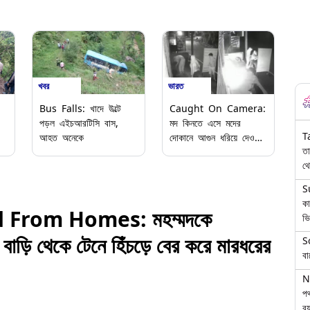
খবর
ভারত
Bus Falls: খাদে উল্টে
Caught On Camera:
পড়ল এইচআরটিসি বাস,
মদ কিনতে এসে মদের
T
আহত অনেকে
দোকানে আগুন ধরিয়ে দেওয়ার
তা
অভিযোগ, মাতাল যুবকদের
থে
কাণ্ড সিসিটিভি ক্যামেরাবন্দি,
দেখুন
S
কা
 From Homes: মহম্মদকে
ভি
বাড়ি থেকে টেনে হিঁচড়ে বের করে মারধরের
S
বা
N
পথ
বয