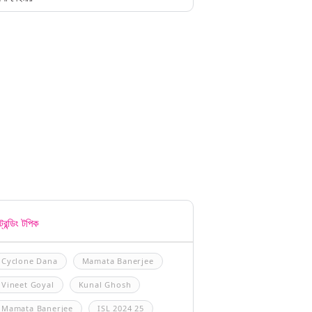
্রেন্ডিং টপিক
Cyclone Dana
Mamata Banerjee
Vineet Goyal
Kunal Ghosh
Mamata Banerjee
ISL 2024 25