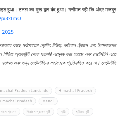
स्लाइड हुआ। टनल का मुख द्वार बंद हुआ। गनीमत रही कि अंदर मजदूर
XVpi3xImO
1, 2025
 আপনার কাছে সর্বশেষতম ব্রেকিং নিউজ, ভাইরাল ট্রেন্ডস এবং ইনফরমেশন
মিডিয়া অ্যাকাউন্ট থেকে সরাসরি এম্বেড করা হয়েছে এবং লেটেস্টলি এতে
র মতামত এবং তথ্য লেটেস্টলি-র মতামতকে প্রতিফলিত করে না। লেটেস্টলি
imachal Pradesh Landslide
Himachal Pradesh
 Himachal Pradesh
Mandi
িমাচল প্রদেশ
হিমাচল প্রদেশ বৃষ্টি
মান্ডি
মান্ডিতে বৃষ্টি