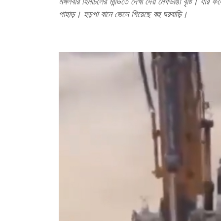
মঙ্গলবার হিমাচলের মান্ডিতে দেখা দেয় মেঘভাঙা বৃষ্টি। য
পাহাড়। হড়পা বানে ভেসে গিয়েছে বহু ঘরবাড়ি।