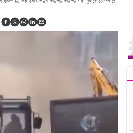
ার ফলে হড়পা বান এবং ধসও নামছে জায়গায় জায়গায়। হুড়মুড়িয়ে ধসে পড়ছে
Tren