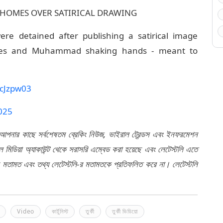
HOMES OVER SATIRICAL DRAWING
e detained after publishing a satirical image
Moses and Muhammad shaking hands - meant to
CcJzpw03
2025
 আপনার কাছে সর্বশেষতম ব্রেকিং নিউজ, ভাইরাল ট্রেন্ডস এবং ইনফরমেশন
মিডিয়া অ্যাকাউন্ট থেকে সরাসরি এম্বেড করা হয়েছে এবং লেটেস্টলি এতে
র মতামত এবং তথ্য লেটেস্টলি-র মতামতকে প্রতিফলিত করে না। লেটেস্টলি
Video
কার্টুনিস্ট
তুর্কী
তুর্কী ভিডিয়ো