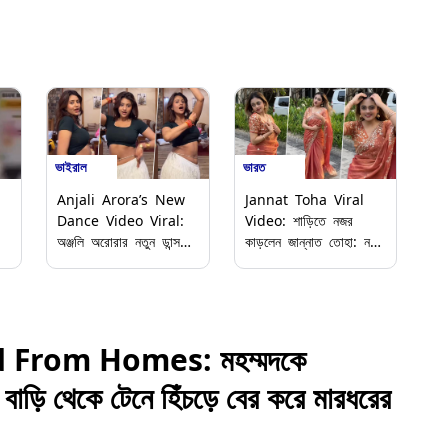
ভাইরাল
ভারত
Anjali Arora’s New
Jannat Toha Viral
Dance Video Viral:
Video: শাড়িতে নজর
অঞ্জলি অরোরার নতুন ডান্স
কাড়লেন জান্নাত তোহা: নতুন
ভিডিও ভাইরাল, সবুজ টপ ও
ভিডিওতে অভিনেত্রীর সাবেকি
সাদা স্কার্টে নজর কাড়লেন
সাজ ভাইরাল
‘কাঁচা বাদাম’ খ্যাত অভিনেত্রী
 From Homes: মহম্মদকে
বাড়ি থেকে টেনে হিঁচড়ে বের করে মারধরের