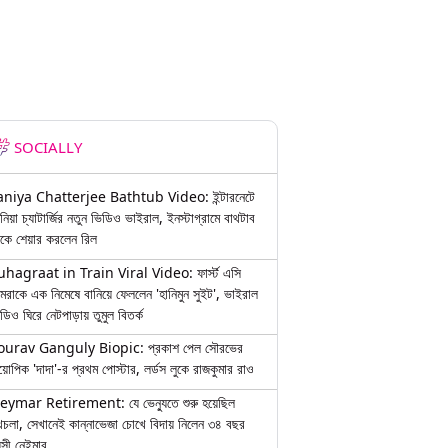
SOCIALLY
aniya Chatterjee Bathtub Video: ইন্টারনেটে
নিয়া চ্যাটার্জির নতুন ভিডিও ভাইরাল, ইনস্টাগ্রামে বাথটাব
কে শেয়ার করলেন রিল
uhagraat in Train Viral Video: ফার্স্ট এসি
মরাকে এক নিমেষে বানিয়ে ফেললেন 'হানিমুন সুইট', ভাইরাল
ডিও ঘিরে নেটপাড়ায় তুমুল বিতর্ক
ourav Ganguly Biopic: প্রকাশ পেল সৌরভের
য়োপিক 'দাদা'-র প্রথম পোস্টার, লর্ডস লুকে রাজকুমার রাও
eymar Retirement: যে ভেন্যুতে শুরু হয়েছিল
চলা, সেখানেই কান্নাভেজা চোখে বিদায় নিলেন ৩৪ বছর
়সী নেইমার