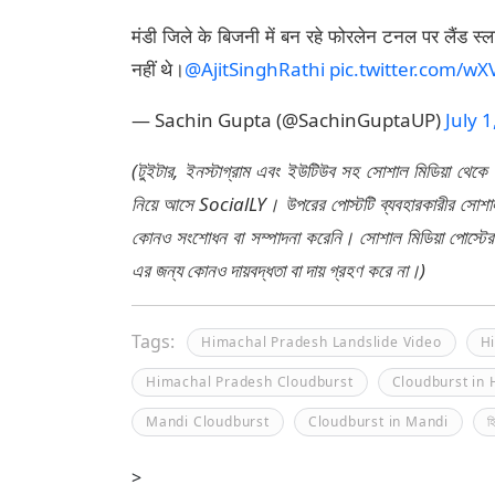
मंडी जिले के बिजनी में बन रहे फोरलेन टनल पर लैंड 
नहीं थे।
@AjitSinghRathi
pic.twitter.com/w
— Sachin Gupta (@SachinGuptaUP)
July 
(টুইটার, ইনস্টাগ্রাম এবং ইউটিউব সহ সোশাল মিডিয়া থেকে
নিয়ে আসে SocialLY। উপরের পোস্টটি ব্যবহারকারীর সোশাল 
কোনও সংশোধন বা সম্পাদনা করেনি। সোশাল মিডিয়া পোস্টে
এর জন্য কোনও দায়বদ্ধতা বা দায় গ্রহণ করে না।)
Tags:
Himachal Pradesh Landslide Video
H
Himachal Pradesh Cloudburst
Cloudburst in
Mandi Cloudburst
Cloudburst in Mandi
হ
>