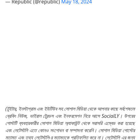
— Republic (@republic)
May 18, 2024
(টুইটার, ইনস্টাগ্রাম এবং ইউটিউব সহ সোশাল মিডিয়া থেকে আপনার কাছে সর্বশেষতম
ব্রেকিং নিউজ, ভাইরাল ট্রেন্ডস এবং ইনফরমেশন নিয়ে আসে SocialLY। উপরের
পোস্টটি ব্যবহারকারীর সোশাল মিডিয়া অ্যাকাউন্ট থেকে সরাসরি এম্বেড করা হয়েছে
এবং লেটেস্টলি এতে কোনও সংশোধন বা সম্পাদনা করেনি। সোশাল মিডিয়া পোস্টের
মতামত এবং তথ্য লেটেস্টলি-র মতামতকে প্রতিফলিত করে না। লেটেস্টলি এর জন্য