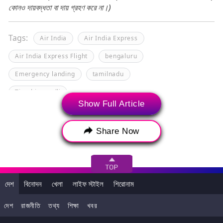
কোনও দায়বদ্ধতা বা দায় গ্রহণ করে না।)
Tags:
Air India
Air India Express
Air India Express Flight
bengaluru
Emergency landing
tamilnadu
Tiruchirappalli
Show Full Article
Share Now
দেশ
বিনোদন
খেলা
লাইফ স্টাইল
শিরোনাম
দেশ
রাজনীতি
তথ্য
শিক্ষা
খবর