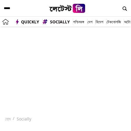
QUICKLY
SOCIALLY
পশ্চিমবঙ্গ
দেশ
বিদেশ
টেকনোলজি
অটো
হোম
Socially