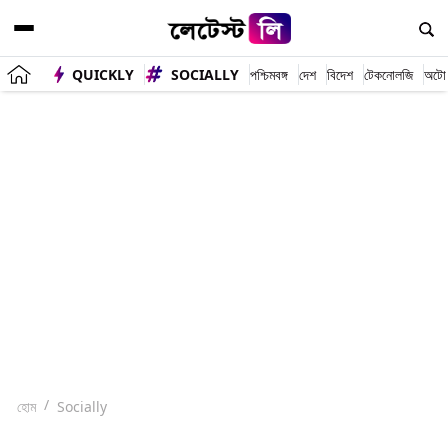
QUICKLY
SOCIALLY
পশ্চিমবঙ্গ
দেশ
বিদেশ
টেকনোলজি
অটো
হোম
Socially