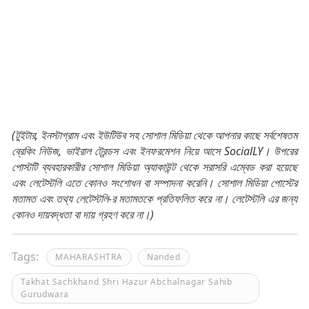
(টুইটার, ইনস্টাগ্রাম এবং ইউটিউব সহ সোশাল মিডিয়া থেকে আপনার কাছে সর্বশেষতম
ব্রেকিং নিউজ, ভাইরাল ট্রেন্ডস এবং ইনফরমেশন নিয়ে আসে SocialLY। উপরের
পোস্টটি ব্যবহারকারীর সোশাল মিডিয়া অ্যাকাউন্ট থেকে সরাসরি এম্বেড করা হয়েছে
এবং লেটেস্টলি এতে কোনও সংশোধন বা সম্পাদনা করেনি। সোশাল মিডিয়া পোস্টের
মতামত এবং তথ্য লেটেস্টলি-র মতামতকে প্রতিফলিত করে না। লেটেস্টলি এর জন্য
কোনও দায়বদ্ধতা বা দায় গ্রহণ করে না।)
Tags:
MAHARASHTRA
Nanded
Takhat Sachkhand Shri Hazur Abchalnagar Sahib
Gurudwara