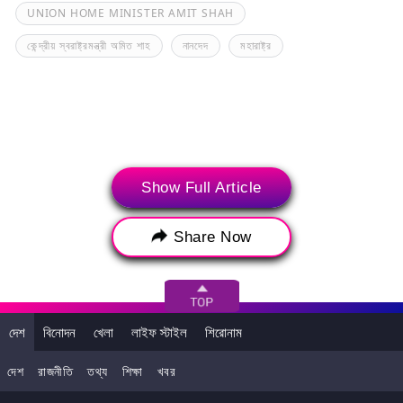
UNION HOME MINISTER AMIT SHAH
কেন্দ্রীয় স্বরাষ্ট্রমন্ত্রী অমিত শাহ
নানদেদ
মহারাষ্ট্র
Show Full Article
Share Now
>
দেশ
বিনোদন
খেলা
লাইফ স্টাইল
শিরোনাম
আপনি এটাও পছন্দ করতে পারেন
দেশ
রাজনীতি
তথ্য
শিক্ষা
খবর