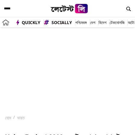
QUICKLY
SOCIALLY
পশ্চিমবঙ্গ
দেশ
বিদেশ
টেকনোলজি
অটো
হোম
ভারত