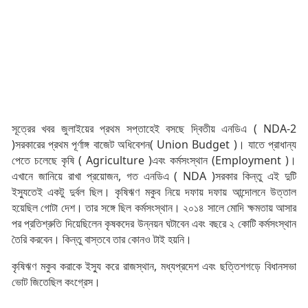
সূত্রের খবর জুলাইয়ের প্রথম সপ্তাহেই বসছে দ্বিতীয় এনডিএ ( NDA-2
)সরকারের প্রথম পূর্ণাঙ্গ বাজেট অধিবেশন( Union Budget )। যাতে প্রাধান্য
পেতে চলেছে কৃষি ( Agriculture )এবং কর্মসংস্থান (Employment )।
এখানে জানিয়ে রাখা প্রয়োজন, গত এনডিএ ( NDA )সরকার কিন্তু এই দুটি
ইস্যুতেই একটু দুর্বল ছিল। কৃষিঋণ মকুব নিয়ে দফায় দফায় আন্দোলনে উত্তাল
হয়েছিল গোটা দেশ। তার সঙ্গে ছিল কর্মসংস্থান। ২০১৪ সালে মোদি ক্ষমতায় আসার
পর প্রতিশ্রুতি দিয়েছিলেন কৃষকদের উন্নয়ন ঘটাবেন এবং বছরে ২ কোটি কর্মসংস্থান
তৈরি করবেন। কিন্তু বাস্তবে তার কোনও টাই হয়নি।
কৃষিঋণ মকুব করাকে ইস্যু করে রাজস্থান, মধ্যপ্রদেশ এবং ছত্তিশগড়ে বিধানসভা
ভোট জিতেছিল কংগ্রেস।