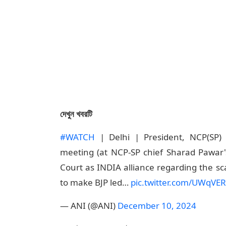
দেখুন খবরটি
#WATCH
| Delhi | President, NCP(SP)
meeting (at NCP-SP chief Sharad Pawar
Court as INDIA alliance regarding the 
to make BJP led…
pic.twitter.com/UWqVE
— ANI (@ANI)
December 10, 2024