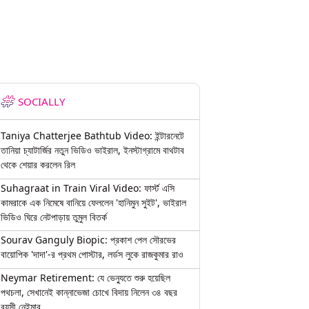
SOCIALLY
Taniya Chatterjee Bathtub Video: ইন্টারনেটে
তানিয়া চ্যাটার্জির নতুন ভিডিও ভাইরাল, ইনস্টাগ্রামে বাথটাব
থেকে শেয়ার করলেন রিল
Suhagraat in Train Viral Video: ফার্স্ট এসি
কামরাকে এক নিমেষে বানিয়ে ফেললেন 'হানিমুন সুইট', ভাইরাল
ভিডিও ঘিরে নেটপাড়ায় তুমুল বিতর্ক
Sourav Ganguly Biopic: প্রকাশ পেল সৌরভের
বায়োপিক 'দাদা'-র প্রথম পোস্টার, লর্ডস লুকে রাজকুমার রাও
Neymar Retirement: যে ভেন্যুতে শুরু হয়েছিল
পথচলা, সেখানেই কান্নাভেজা চোখে বিদায় নিলেন ৩৪ বছর
বয়সী নেইমার