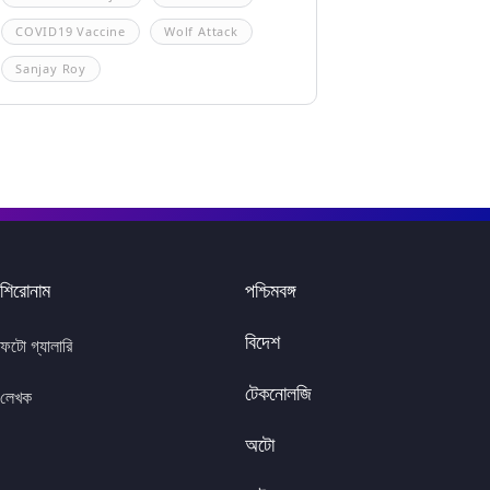
COVID19 Vaccine
Wolf Attack
Sanjay Roy
শিরোনাম
পশ্চিমবঙ্গ
বিদেশ
ফটো গ্যালারি
টেকনোলজি
লেখক
অটো