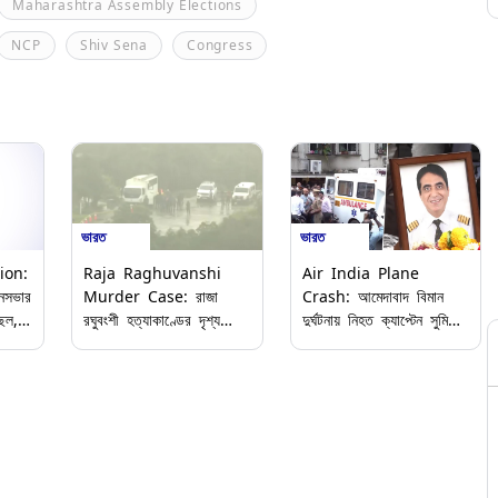
Maharashtra Assembly Elections
NCP
Shiv Sena
Congress
ভারত
ভারত
ion:
Raja Raghuvanshi
Air India Plane
নসভার
Murder Case: রাজা
Crash: আমেদাবাদ বিমান
ছিল,
রঘুবংশী হত্যাকাণ্ডের দৃশ্য
দুর্ঘটনায় নিহত ক্যাপ্টেন সুমিতের
ৎ
পুনর্নির্মাণ, সোনম-সহ তিন
দেহ পৌঁছল বাড়িতে, চোখের
অভিযুক্তকে নিয়ে চেরাপুঞ্জির
জলে ছেলেকে চিরবিদায় জানালেন
ঘটনাস্থলে পুলিশ
বৃদ্ধ বাবা