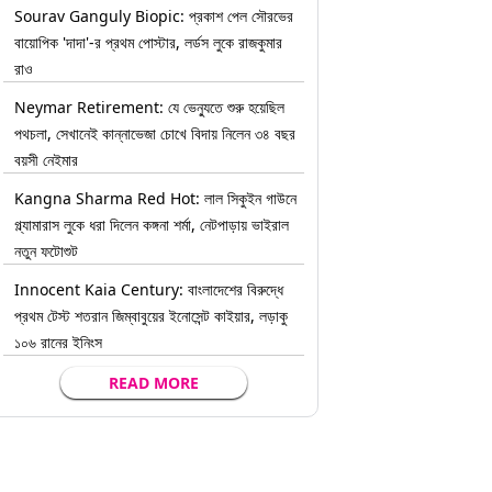
Sourav Ganguly Biopic: প্রকাশ পেল সৌরভের
বায়োপিক 'দাদা'-র প্রথম পোস্টার, লর্ডস লুকে রাজকুমার
রাও
Neymar Retirement: যে ভেন্যুতে শুরু হয়েছিল
পথচলা, সেখানেই কান্নাভেজা চোখে বিদায় নিলেন ৩৪ বছর
বয়সী নেইমার
Kangna Sharma Red Hot: লাল সিকুইন গাউনে
গ্ল্যামারাস লুকে ধরা দিলেন কঙ্গনা শর্মা, নেটপাড়ায় ভাইরাল
নতুন ফটোশুট
Innocent Kaia Century: বাংলাদেশের বিরুদ্ধে
প্রথম টেস্ট শতরান জিম্বাবুয়ের ইনোসেন্ট কাইয়ার, লড়াকু
১০৬ রানের ইনিংস
READ MORE