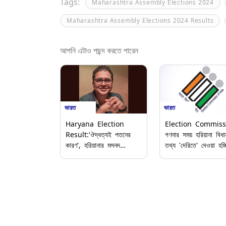
Tags:
Maharashtra Assembly Elections 2024
Maharashtra Assembly Elections 2024 Results
আপনি এটাও পছন্দ করতে পারেন
ভারত
ভারত
Haryana Election
Election Commiss
Result:'ঔদ্ধত্যই পতনের
গণনার সময় হরিয়ানা বিধা
কারণ', হরিয়ানার মসনদ
তথ্য 'দেরিতে' দেওয়া হচ্
হাতছাড়া হতেই কংগ্রেসকে
কংগ্রেসের অভিযোগ নস্যা
বিঁধছেন জোট শরিকেরা
কমিশনের