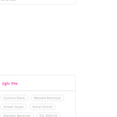
ট্রেন্ডিং টপিক
Cyclone Dana
Mamata Banerjee
Vineet Goyal
Kunal Ghosh
Mamata Banerjee
ISL 2024 25