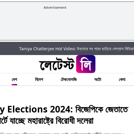
Advertisement
Taniya Chatterjee Hot Video: উষ্ণতার সব পারদ ছাড়িয়ে সোশ্যাল মিডিয়ায় আগুন ঝরালেন
দেশ
বিদেশ
টেকনোলজি
অটো
খেলা
lections 2024: বিজেপিকে জেতাতে
টে যাচ্ছে মহারাষ্ট্রে বিরোধী দলেরা