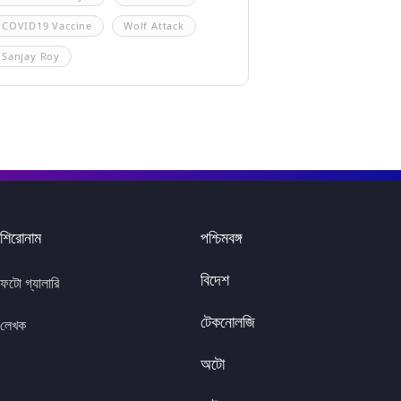
COVID19 Vaccine
Wolf Attack
Sanjay Roy
শিরোনাম
পশ্চিমবঙ্গ
বিদেশ
ফটো গ্যালারি
টেকনোলজি
লেখক
অটো