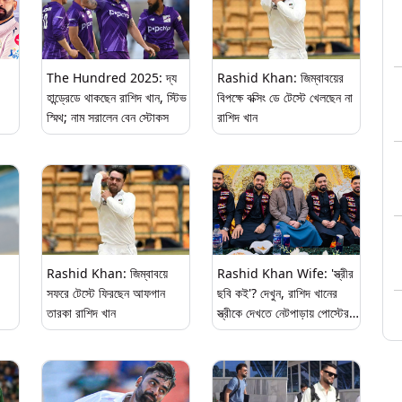
The Hundred 2025: দ্য
Rashid Khan: জিম্বাবয়ের
হান্ড্রেডে থাকছেন রাশিদ খান, স্টিভ
বিপক্ষে বক্সিং ডে টেস্টে খেলছেন না
স্মিথ; নাম সরালেন বেন স্টোকস
রাশিদ খান
Rashid Khan: জিম্বাবয়ে
Rashid Khan Wife: 'স্ত্রীর
সফরে টেস্টে ফিরছেন আফগান
ছবি কই'? দেখুন, রাশিদ খানের
তারকা রাশিদ খান
স্ত্রীকে দেখতে নেটপাড়ায় পোস্টের
্ষে
বন্যা ভক্তদের