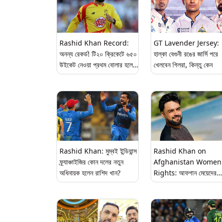
Rashid Khan Record:
GT Lavender Jersey:
অনন্য রেকর্ড! টি২০ ক্রিকেটে ৬৫০
হাল্কা বেগুনী রঙের জার্সি পরে
উইকেট নেওয়া প্রথম বোলার হলেন
খেলবেন গিলরা, কিন্তু কেন
রাশিদ খান
Rashid Khan: মুম্বই ইন্ডিয়ান্স
Rashid Khan on
ফ্র্যাঞ্চাইজির কোন দলের নতুন
Afghanistan Women
অধিনায়ক হলেন রাশিদ খান?
Rights: আফগান মেয়েদের
মেডিকেল পড়ায় নিষেধাজ্ঞা, বিপক
সরব হয়ে টুইট রাশিদ খানের