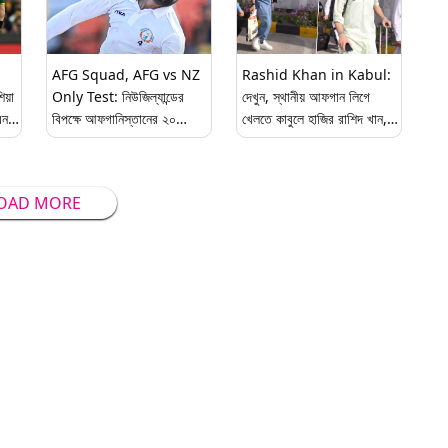
AFG Squad, AFG vs NZ
Rashid Khan in Kabul:
িয়া
Only Test: নিউজিল্যান্ডের
দেখুন, স্থানীয় আফগান লিগে
েন
বিপক্ষে আফগানিস্তানের ২০
খেলতে কাবুলে হাজির রাশিদ খান,
সদস্যের টেস্ট দলে নেই রাশিদ খান
নবীন-উল-হক
OAD MORE