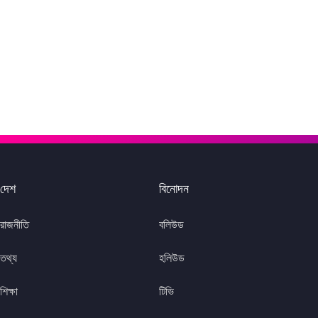
দেশ
বিনোদন
রাজনীতি
বলিউড
তথ্য
হলিউড
শিক্ষা
টিভি