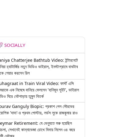
SOCIALLY
aniya Chatterjee Bathtub Video: ইন্টারনেটে
নিয়া চ্যাটার্জির নতুন ভিডিও ভাইরাল, ইনস্টাগ্রামে বাথটাব
কে শেয়ার করলেন রিল
uhagraat in Train Viral Video: ফার্স্ট এসি
মরাকে এক নিমেষে বানিয়ে ফেললেন 'হানিমুন সুইট', ভাইরাল
ডিও ঘিরে নেটপাড়ায় তুমুল বিতর্ক
ourav Ganguly Biopic: প্রকাশ পেল সৌরভের
য়োপিক 'দাদা'-র প্রথম পোস্টার, লর্ডস লুকে রাজকুমার রাও
eymar Retirement: যে ভেন্যুতে শুরু হয়েছিল
চলা, সেখানেই কান্নাভেজা চোখে বিদায় নিলেন ৩৪ বছর
়সী নেইমার