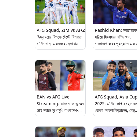
AFG Squad, ZIM vs AFG:
Rashid Khan: মহারাজকে
জিম্বাবয়ের বিপক্ষে টেস্টে বিশ্রামে
সরিয়ে সিংহাসনে রশিদ খান,
রাশিদ খান, একনজরে স্কোয়াড
বাংলাদেশ বধের পুরস্কারে এক 
বোলারের স্বীকৃতি
BAN vs AFG Live
AFG Squad, Asia Cu
Streaming: আজ রাতে ডু অর
2025: এশিয়া কাপ ২০২৫-এ
ডাই ম্য়াচে মুখোমুখি বাংলাদেশ-
ঘোষণা আফগানিস্তানের, নেতৃত
আফগানিস্তান, জিতবে কারা,
রাশিদ খান
সরাসরি দেখবেন যেখানে