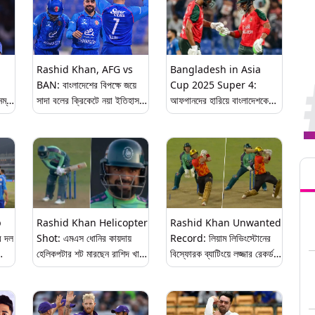
Rashid Khan, AFG vs
Bangladesh in Asia
BAN: বাংলাদেশের বিপক্ষে জয়ে
Cup 2025 Super 4:
নম্বর
সাদা বলের ক্রিকেটে নয়া ইতিহাস
আফগানদের হারিয়ে বাংলাদেশকে
গড়লেন রাশিদ খান
সুপার ফোরে তুলল শ্রীলঙ্কা, বুধে
সূর্যকুমার বনাম লিটন ব্রিগেড, জানুন
সুপার ফোরের সূচি
Tren
p
Rashid Khan Helicopter
Rashid Khan Unwanted
র দল
Shot: এমএস ধোনির কায়দায়
Record: লিয়াম লিভিংস্টোনের
্বে
হেলিকপটার শট মারছেন রাশিদ খান,
বিস্ফোরক ব্যাটিংয়ে লজ্জার রেকর্ড
দেখুন ভাইরাল ভিডিও
রাশিদ খানের নামে, দেখুন ভিডিও