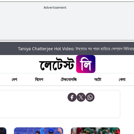
Advertisement
Taniya Chatterjee Hot Video: উষ্ণতার সব পারদ ছাড়িয়ে সোশ্যাল মিডিয়ায় আগুন ঝরালেন ত
দেশ
বিদেশ
টেকনোলজি
অটো
খেলা