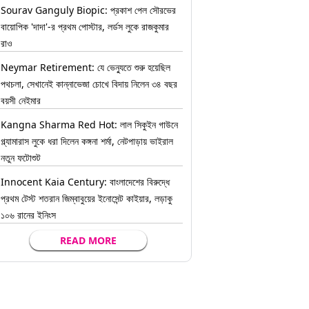
Sourav Ganguly Biopic: প্রকাশ পেল সৌরভের
বায়োপিক 'দাদা'-র প্রথম পোস্টার, লর্ডস লুকে রাজকুমার
রাও
Neymar Retirement: যে ভেন্যুতে শুরু হয়েছিল
পথচলা, সেখানেই কান্নাভেজা চোখে বিদায় নিলেন ৩৪ বছর
বয়সী নেইমার
Kangna Sharma Red Hot: লাল সিকুইন গাউনে
গ্ল্যামারাস লুকে ধরা দিলেন কঙ্গনা শর্মা, নেটপাড়ায় ভাইরাল
নতুন ফটোশুট
Innocent Kaia Century: বাংলাদেশের বিরুদ্ধে
প্রথম টেস্ট শতরান জিম্বাবুয়ের ইনোসেন্ট কাইয়ার, লড়াকু
১০৬ রানের ইনিংস
READ MORE