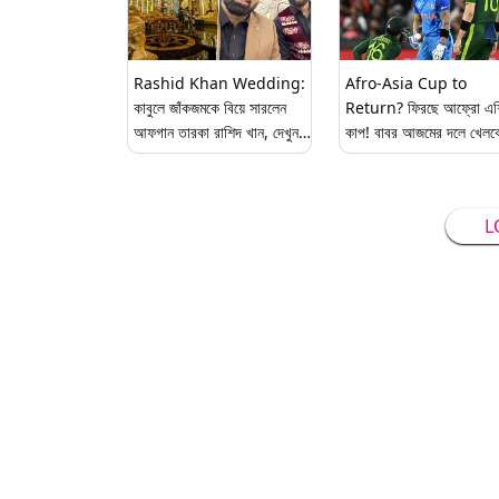
Rashid Khan Wedding:
Afro-Asia Cup to
কাবুলে জাঁকজমকে বিয়ে সারলেন
Return? ফিরছে আফ্রো এশ
আফগান তারকা রাশিদ খান, দেখুন
কাপ! বাবর আজমের দলে খেলব
ভাইরাল ছবি, ভিডিও
জসপ্রীত বুমরাহ, রাশিদ খান
L