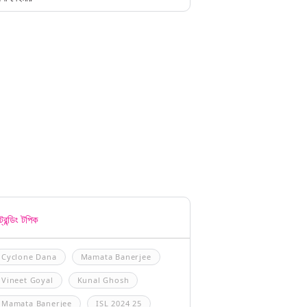
্রেন্ডিং টপিক
Cyclone Dana
Mamata Banerjee
Vineet Goyal
Kunal Ghosh
Mamata Banerjee
ISL 2024 25