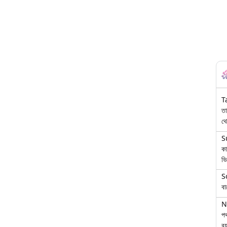
T
তা
থে
S
কা
ভি
S
বা
N
পথ
বয