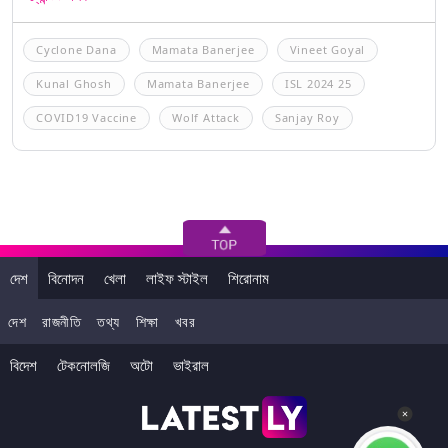
Cyclone Dana
Mamata Banerjee
Vineet Goyal
Kunal Ghosh
Mamata Banerjee
ISL 2024 25
COVID19 Vaccine
Wolf Attack
Sanjay Roy
দেশ
বিনোদন
খেলা
লাইফ স্টাইল
শিরোনাম
দেশ
রাজনীতি
তথ্য
শিক্ষা
খবর
বিদেশ
টেকনোলজি
অটো
ভাইরাল