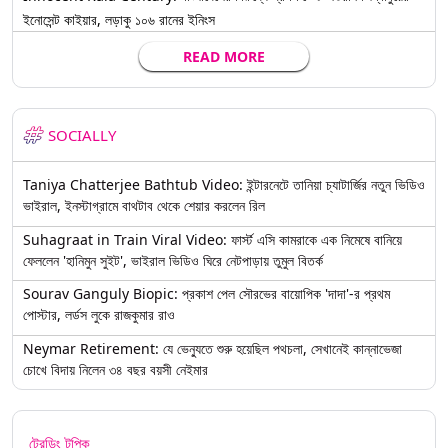
ইনোসেন্ট কাইয়ার, লড়াকু ১০৬ রানের ইনিংস
READ MORE
SOCIALLY
Taniya Chatterjee Bathtub Video: ইন্টারনেটে তানিয়া চ্যাটার্জির নতুন ভিডিও
ভাইরাল, ইনস্টাগ্রামে বাথটাব থেকে শেয়ার করলেন রিল
Suhagraat in Train Viral Video: ফার্স্ট এসি কামরাকে এক নিমেষে বানিয়ে
ফেললেন 'হানিমুন সুইট', ভাইরাল ভিডিও ঘিরে নেটপাড়ায় তুমুল বিতর্ক
Sourav Ganguly Biopic: প্রকাশ পেল সৌরভের বায়োপিক 'দাদা'-র প্রথম
পোস্টার, লর্ডস লুকে রাজকুমার রাও
Neymar Retirement: যে ভেন্যুতে শুরু হয়েছিল পথচলা, সেখানেই কান্নাভেজা
চোখে বিদায় নিলেন ৩৪ বছর বয়সী নেইমার
ট্রেন্ডিং টপিক