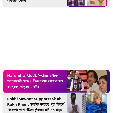
আক্রমণ মোদীর
Narendra Modi: 'লতাজির ভাইকে
প্রসারভারতী থেকে ৮ দিনের মধ্যে বরখাস্ত করে
কংগ্রেস', আক্রমণ মোদীর
Rakhi Sawant Supports Shah
Rukh Khan: লতাজির মরদেহে 'থুতু' বিতর্কে
শাহরুখের পাশে দাঁড়িয়ে ফুঁসলেন রাখি সাওয়ান্ত