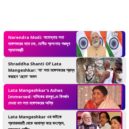
Narendra Modi: অযোধ্যায় লতা
মঙ্গেশকরের নামে চক, যোগীর প্রশংসায় পঞ্চমুখ
প্রধানমন্ত্রী
Shraddha Shanti Of Lata
Mangeshkar: 'মা' লতা মঙ্গেশকরের শ্রাদ্ধ
করছেন 'ছেলে' অমল
Lata Mangeshkar’s Ashes
Immersed: নাসিকের রামকুণ্ডে বিসর্জন
দেওয়া হল লতা মঙ্গেশকরের অস্থি
Lata Mangeshkar এর ভাইকে
প্রসারভারতী থেকে বরখাস্ত করে কংগ্রেস,