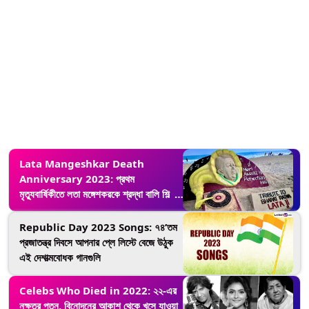
Lata Mangeshkar Death
Anniversary 2023: প্রথম
মৃত্যুবার্ষিকীতে লতা মঙ্গেশকরকে শ্রদ্ধা বালি শিল্পী
সুদর্শন পট্টনায়কের (দেখুন ছবি)
Republic Day 2023 Songs: ৭৪’তম
প্রজাতন্ত্র দিবসে আপনার প্লে লিস্টে বেজে উঠুক
এই দেশাত্মবোধক গানগুলি
Celebs Who Died in 2022: ২২-এর
নক্ষত্র পতন, বিনোদনের আকাশ থেকে খসে যাওয়া