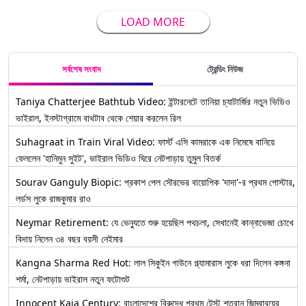
LOAD MORE
সর্বশেষ সংবাদ
ট্রেন্ডিং নিউজ
Taniya Chatterjee Bathtub Video: ইন্টারনেটে তানিয়া চ্যাটার্জির নতুন ভিডিও
ভাইরাল, ইনস্টাগ্রামে বাথটাব থেকে শেয়ার করলেন রিল
Suhagraat in Train Viral Video: ফার্স্ট এসি কামরাকে এক নিমেষে বানিয়ে
ফেললেন 'হানিমুন সুইট', ভাইরাল ভিডিও ঘিরে নেটপাড়ায় তুমুল বিতর্ক
Sourav Ganguly Biopic: প্রকাশ পেল সৌরভের বায়োপিক 'দাদা'-র প্রথম পোস্টার,
লর্ডস লুকে রাজকুমার রাও
Neymar Retirement: যে ভেন্যুতে শুরু হয়েছিল পথচলা, সেখানেই কান্নাভেজা চোখে
বিদায় নিলেন ৩৪ বছর বয়সী নেইমার
Kangna Sharma Red Hot: লাল সিকুইন গাউনে গ্ল্যামারাস লুকে ধরা দিলেন কঙ্গনা
শর্মা, নেটপাড়ায় ভাইরাল নতুন ফটোশুট
Innocent Kaia Century: বাংলাদেশের বিরুদ্ধে প্রথম টেস্ট শতরান জিম্বাবুয়ের