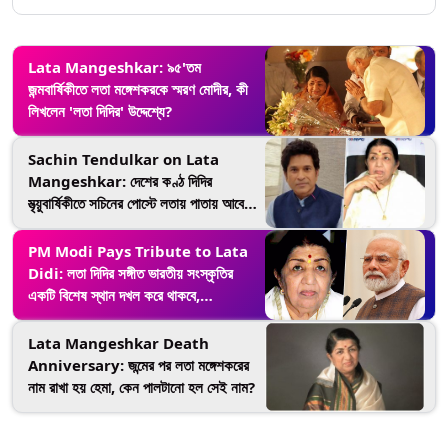
Lata Mangeshkar: ৯৫'তম
জন্মবার্ষিকীতে লতা মঙ্গেশকরকে স্মরণ মোদীর, কী
লিখলেন 'লতা দিদির' উদ্দেশ্যে?
Sachin Tendulkar on Lata
Mangeshkar: দেশের কণ্ঠ দিদির
মৃত্য়ুবার্ষিকীতে সচিনের পোস্টে লতায় পাতায় আবেগ
আর শ্রদ্ধা
PM Modi Pays Tribute to Lata
Didi: লতা দিদির সঙ্গীত ভারতীয় সংস্কৃতির
একটি বিশেষ স্থান দখল করে থাকবে,
জন্মবার্ষিকীতে টুইট মোদীর
Lata Mangeshkar Death
Anniversary: জন্মের পর লতা মঙ্গেশকরের
নাম রাখা হয় হেমা, কেন পালটানো হল সেই নাম?