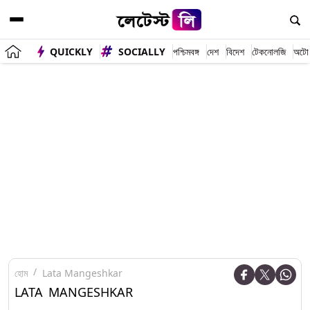
QUICKLY
SOCIALLY
পশ্চিমবঙ্গ
দেশ
বিদেশ
টেকনোলজি
অটো
হোম
Lata Mangeshkar
LATA MANGESHKAR