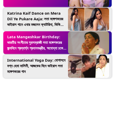
Katrina Kaif Dance on Mera
Dil Ye Pukare Aaja: লতা মঙ্গেশকরের
ভাইরাল গানে এবার মজলেন ক্যাটরিনা, ভিকি
পত্নীর নাচ দেখে ঘাম ছুটছে নেটবাসীর
Lata Mangeshkar Birthday:
ভারতীয় সংগীতের সুরসম্রাজ্ঞী লতা মঙ্গেশকরের
জন্মদিনে শ্রদ্ধার্ঘ্য প্রধানমন্ত্রীর, অযোধ্যা চকের
নতুন নামকরণ করলেন 'লতাদিদির'নামে
International Yoga Day: যোগাসনে
মগ্ন হেমা মালিনী, আজকের দিনে ভাইরাল লতা
মঙ্গেশকরের গান