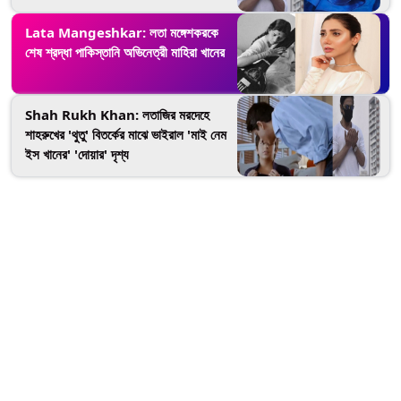
Lata Mangeshkar: লতা মঙ্গেশকরকে
শেষ শ্রদ্ধা পাকিস্তানি অভিনেত্রী মাহিরা খানের
Shah Rukh Khan: লতাজির মরদেহে
শাহরুখের 'থুতু' বিতর্কের মাঝে ভাইরাল 'মাই নেম
ইস খানের' 'দোয়ার' দৃশ্য