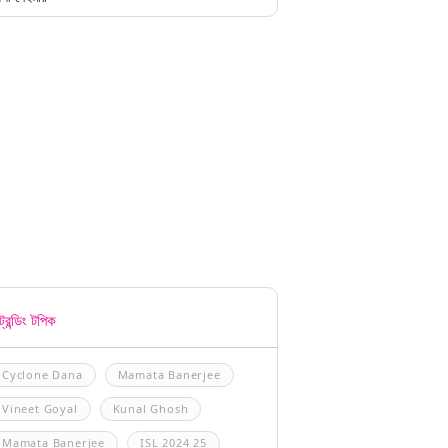
্রেন্ডিং টপিক
Cyclone Dana
Mamata Banerjee
Vineet Goyal
Kunal Ghosh
Mamata Banerjee
ISL 2024 25