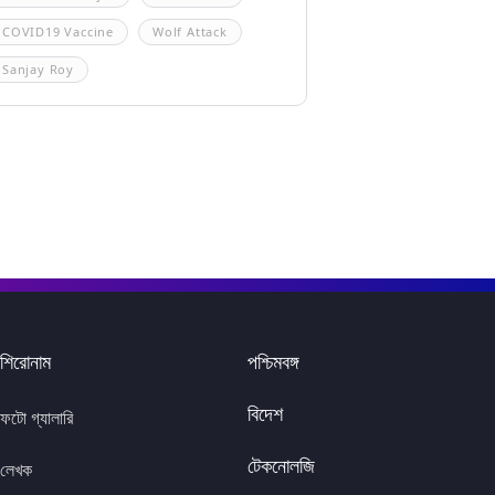
COVID19 Vaccine
Wolf Attack
Sanjay Roy
শিরোনাম
পশ্চিমবঙ্গ
বিদেশ
ফটো গ্যালারি
টেকনোলজি
লেখক