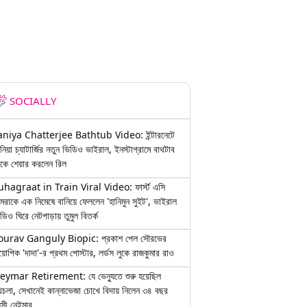
SOCIALLY
aniya Chatterjee Bathtub Video: ইন্টারনেটে
নিয়া চ্যাটার্জির নতুন ভিডিও ভাইরাল, ইনস্টাগ্রামে বাথটাব
কে শেয়ার করলেন রিল
uhagraat in Train Viral Video: ফার্স্ট এসি
মরাকে এক নিমেষে বানিয়ে ফেললেন 'হানিমুন সুইট', ভাইরাল
ডিও ঘিরে নেটপাড়ায় তুমুল বিতর্ক
ourav Ganguly Biopic: প্রকাশ পেল সৌরভের
য়োপিক 'দাদা'-র প্রথম পোস্টার, লর্ডস লুকে রাজকুমার রাও
eymar Retirement: যে ভেন্যুতে শুরু হয়েছিল
চলা, সেখানেই কান্নাভেজা চোখে বিদায় নিলেন ৩৪ বছর
়সী নেইমার