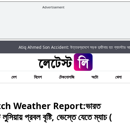
Advertisement
Atiq Ahmed Son Accident: উত্তরপ্রদেশে সড়ক দুর্ঘটনায় হত গ্যাংস্টার আতিক আহমেদ
দেশ
বিদেশ
টেকনোলজি
অটো
খেলা
tch Weather Report:ভারত
লুসিয়ায় প্রবল বৃষ্টি, ভেস্তে যেতে ম্যাচ (