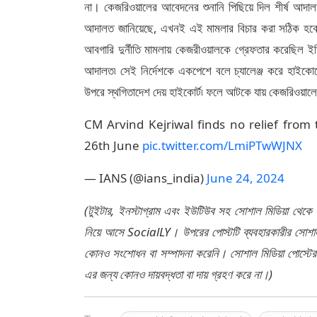
না। কেজরিওয়ালের আবেদনের শুনানি পিছিয়ে দিল শীর্ষ আদালত।
আদালত জানিয়েছে, এখনই এই মামলার বিচার করা সঠিক হব
আবগারি দুর্নীতি মামলায় কেজরীওয়ালকে গ্রেফতার করেছিল ইড
আদালত৷ সেই নির্দেশকে একপেশে বলে চ্যালেঞ্জ করে হাইকোর
উপরে স্থগিতাদেশ দেয় হাইকোর্ট৷ ফলে আটকে যায় কেজরিওয়ালে
CM Arvind Kejriwal finds no relief fro
26th June
pic.twitter.com/LmiPTwWJNX
— IANS (@ians_india)
June 24, 2024
(টুইটার, ইনস্টাগ্রাম এবং ইউটিউব সহ সোশাল মিডিয়া থেকে
নিয়ে আসে SocialLY। উপরের পোস্টটি ব্যবহারকারীর সোশাল 
কোনও সংশোধন বা সম্পাদনা করেনি। সোশাল মিডিয়া পোস্টে
এর জন্য কোনও দায়বদ্ধতা বা দায় গ্রহণ করে না।)