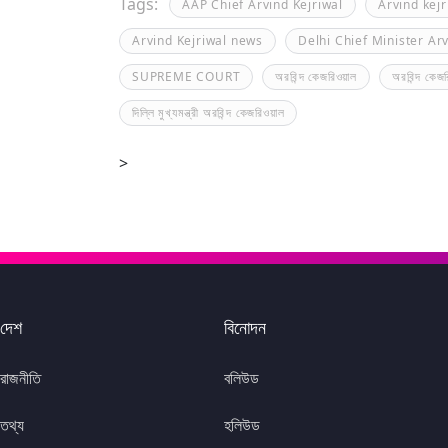
Tags:
AAP Chief Arvind Kejriwal
Arvind kejr
Arvind Kejriwal news
Delhi Chief Minister Arv
SUPREME COURT
অরবিন্দ কেজরিওয়াল
অরবিন্দ কেজ
দিল্লি মুখ্যমন্ত্রী অরবিন্দ কেজরিওয়াল
>
দেশ
বিনোদন
রাজনীতি
বলিউড
তথ্য
হলিউড