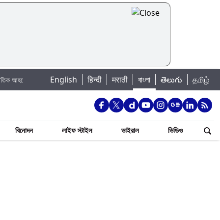
English
|
हिन्दी
मराठी
বাংলা
తెలుగు
தமிழ்
ের ছোট ছেলে আবান আহমেদ
Total Solar Eclipse 2026: অগাস্টের পূর্ণগ্রাস সূর্যগ্রহণ, 
বিনোদন
লাইফ স্টাইল
ভাইরাল
ভিডিও