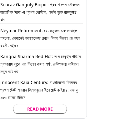
Sourav Ganguly Biopic: প্রকাশ পেল সৌরভের
বায়োপিক 'দাদা'-র প্রথম পোস্টার, লর্ডস লুকে রাজকুমার
রাও
Neymar Retirement: যে ভেন্যুতে শুরু হয়েছিল
পথচলা, সেখানেই কান্নাভেজা চোখে বিদায় নিলেন ৩৪ বছর
বয়সী নেইমার
Kangna Sharma Red Hot: লাল সিকুইন গাউনে
গ্ল্যামারাস লুকে ধরা দিলেন কঙ্গনা শর্মা, নেটপাড়ায় ভাইরাল
নতুন ফটোশুট
Innocent Kaia Century: বাংলাদেশের বিরুদ্ধে
প্রথম টেস্ট শতরান জিম্বাবুয়ের ইনোসেন্ট কাইয়ার, লড়াকু
১০৬ রানের ইনিংস
READ MORE