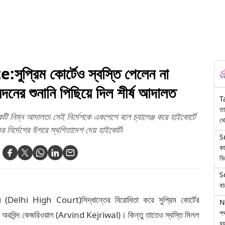
রিম কোর্টেও স্বস্তি পেলেন না
দনের শুনানি পিছিয়ে দিল শীর্ষ আদালত
T
তা
টি নিম্ন আদালত৷ সেই নির্দেশকে একপেশে বলে চ্যালেঞ্জ করে হাইকোর্টে
থে
ির্দেশের উপরে স্থগিতাদেশ দেয় হাইকোর্ট৷
S
কা
ভি
S
বা
ের (Delhi High Court)সিদ্ধান্তের বিরোধিতা করে সুপ্রিম কোর্টের
N
পথ
ী অরবিন্দ কেজরিওয়াল (Arvind Kejriwal)। কিন্তু তাতেও স্বস্তি মিলল
বয