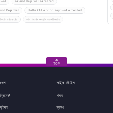
iwal
Arvind Kejriwal Arrested
ind Kejriwal
Delhi CM Arvind Kejriwal Arrested
রিওয়াল গ্রেফতার
আপ প্রধান অরবিন্দ কেজরিওয়াল
খেলা
লাইফ স্টাইল
ক্রিকেট
খাবার
ফুটবল
ভ্রমণ