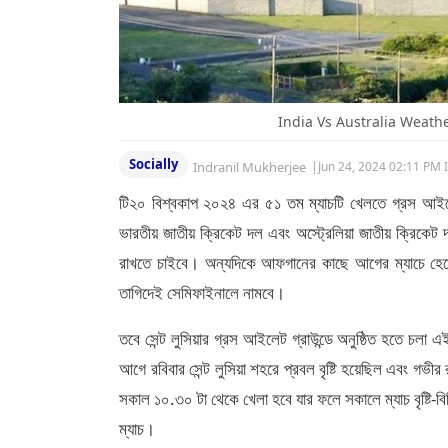
India Vs Australia Weath
Socially
Indranil Mukherjee
|
Jun 24, 2024 02:11 PM 
টি২০ বিশ্বকাপ ২০২৪ এর ৫১ তম ম্যাচটি খেলতে গ্রস আইলেট, স
ভারতীয় জাতীয় ক্রিকেট দল এবং অস্ট্রেলিয়া জাতীয় ক্রিকে
রাখতে চাইবে। অন্যদিকে আফগানের কাছে আগের ম্যাচে হেরে কি
তাগিদেই সেমিফাইনালে নামবে।
তবে সেন্ট লুসিয়ার গ্রস আইলেট গ্রাউন্ডে অনুষ্ঠিত হতে চল
আগে রবিবার সেন্ট লুসিয়া শহরে প্রবল বৃষ্টি হয়েছিল এবং গভীর 
সকাল ১০.৩০ টা থেকে খেলা হবে যার ফলে সকালে ম্যাচ বৃষ্টি-বি
ম্যাচ।