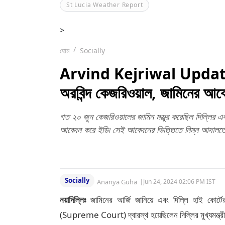
St Lucia Weather Report
>
হোম
Socially
Arvind Kejriwal Update:সুপ্
অরবিন্দ কেজরিওয়াল, জামিনের আবে
গত ২০ জুন কেজরিওয়ালের জামিন মঞ্জুর করেছিল দিল্লির এক
আবেদন করে ইডি৷ সেই আবেদনের ভিত্তিতে নিম্ন আদালতের ন
Socially
Ananya Guha
|
Jun 24, 2024 02:06 PM IST
নয়াদিল্লিঃ
জামিনের আর্জি জানিয়ে এবং দিল্লি হাই কোর্ট
(Supreme Court) দ্বারস্থ হয়েছিলেন দিল্লির মুখ্যমন্ত্র