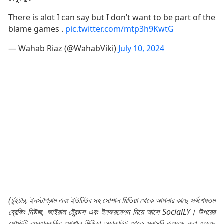
There is alot I can say but I don’t want to be part of the
blame games .
pic.twitter.com/mtp3h9KwtG
— Wahab Riaz (@WahabViki)
July 10, 2024
(টুইটার, ইনস্টাগ্রাম এবং ইউটিউব সহ সোশাল মিডিয়া থেকে আপনার কাছে সর্বশেষতম
ব্রেকিং নিউজ, ভাইরাল ট্রেন্ডস এবং ইনফরমেশন নিয়ে আসে SocialLY। উপরের
পোস্টটি ব্যবহারকারীর সোশাল মিডিয়া অ্যাকাউন্ট থেকে সরাসরি এম্বেড করা হয়েছে