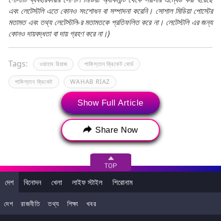
এবং লেটেস্টলি এতে কোনও সংশোধন বা সম্পাদনা করেনি। সোশাল মিডিয়া পোস্টের
মতামত এবং তথ্য লেটেস্টলি-র মতামতকে প্রতিফলিত করে না। লেটেস্টলি এর জন্য
কোনও দায়বদ্ধতা বা দায় গ্রহণ করে না।)
Tags:
ওয়াহাব রিয়াজ
পাকিস্তান ক্রিকেট বোর্ড
পাকিস্তান ক্রিকেট
WAHAB RIAZ
Pakistan Cricket Board
Pakistan Cricket
Show Full Article
Share Now
দেশ
বিনোদন
খেলা
লাইফ স্টাইল
শিরোনাম
দেশ
রাজনীতি
তথ্য
শিক্ষা
খবর