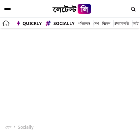
QUICKLY
SOCIALLY
পশ্চিমবঙ্গ
দেশ
বিদেশ
টেকনোলজি
অটো
হোম
Socially