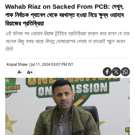
Wahab Riaz on Sacked From PCB: দেখুন,
পাক নির্বাচক প্যানেল থেকে বরখাস্ত হওয়া নিয়ে ক্ষুব্ধ ওয়াহাব
রিয়াজের প্রতিক্রিয়া
এই ঘটনার পর ওয়াহাব রিয়াজ টুইটারে প্রতিক্রিয়া ব্যক্ত করে বলেন যে তার
অনেক কিছু বলার আছে কিন্তু দোষারোপের খেলায় না যাওয়াই পছন্দ করেন
তিনি
Kopal Shaw
|
Jul 11, 2024 03:07 PM IST
A+
A-