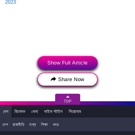
2023
Show Full Article
Share Now
(টুইটার, ইনস্টাগ্রাম এবং ইউটিউব সহ সোশাল মিডিয়া থেকে আপনার কাছে সর্বশেষতম
ব্রেকিং নিউজ, ভাইরাল ট্রেন্ডস এবং ইনফরমেশন নিয়ে আসে SocialLY। উপরের
পোস্টটি ব্যবহারকারীর সোশাল মিডিয়া অ্যাকাউন্ট থেকে সরাসরি এম্বেড করা হয়েছে
দেশ
বিনোদন
খেলা
লাইফ স্টাইল
শিরোনাম
এবং লেটেস্টলি এতে কোনও সংশোধন বা সম্পাদনা করেনি। সোশাল মিডিয়া পোস্টের
মতামত এবং তথ্য লেটেস্টলি-র মতামতকে প্রতিফলিত করে না। লেটেস্টলি এর জন্য
দেশ
রাজনীতি
তথ্য
শিক্ষা
খবর
কোনও দায়বদ্ধতা বা দায় গ্রহণ করে না।)