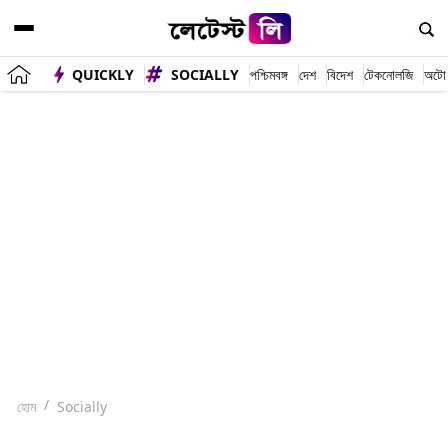
QUICKLY
SOCIALLY
পশ্চিমবঙ্গ
দেশ
বিদেশ
টেকনোলজি
অটো
হোম
Socially