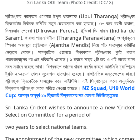
Sri Lanka ODI Team (Photo Credit: ICC/ X)
শ্রীলঙ্কার প্রাক্তন ওপেনার উপুল থারাঙ্গাকে (Upul Tharanga) শ্রীলঙ্কা
ক্রিকেটের নির্বাচক কমিটির নতুন চেয়ারম্যান করা হয়েছে। ৩৮ বছর বয়সী থারাঙ্গা,
দিলরুয়ান পেরেরা (Dilruwan Perera), ইন্ডিকা ডি সারাম (Indika de
Saram), থারাঙ্গা পারানাভিটানা (Tharanga Paranavitana) ও প্রাক্তন
স্পিনার অজন্তা মেন্ডিসকে (Ajantha Mendis) নিয়ে পাঁচ সদস্যের কমিটির
নেতৃত্ব দেবেন। সাম্প্রতিক ওয়ানডে বিশ্বকাপে শ্রীলঙ্কার খুবই খারাপ
পারফরম্যান্সের পর এই পরিবর্তন এসেছে। ৯ ম্যাচে মাত্র ২টি জয় ও ৭টি হারের ফলে
নবম স্থানে রয়েছে তারা। বিশ্বকাপে তাদের খারাপ ফর্মের কারণে আইসিসি চ্যাম্পিয়ন্স
ট্রফি ২০২৫-এ খেলার সুযোগও হাতছাড়া হয়েছে। রাজনৈতিক হস্তক্ষেপের কারণে
শ্রীলঙ্কা ক্রিকেটকে সাসপেন্ড করে আইসিসি। এই সিদ্ধান্তের ফলে অনূর্ধ্ব-১৯
বিশ্বকাপ শ্রীলঙ্কা থেকে সরিয়ে নেওয়া হয়েছে।
NZ Squad, U19 World
Cup: আসন্ন অনূর্ধ্ব-১৯ ক্রিকেট বিশ্বকাপের দল ঘোষণা নিউজিল্যান্ডের
Sri Lanka Cricket wishes to announce a new ‘Cricket
Selection Committee’ for a period of
two years to select national teams.
The appointment of the new committee, which comes