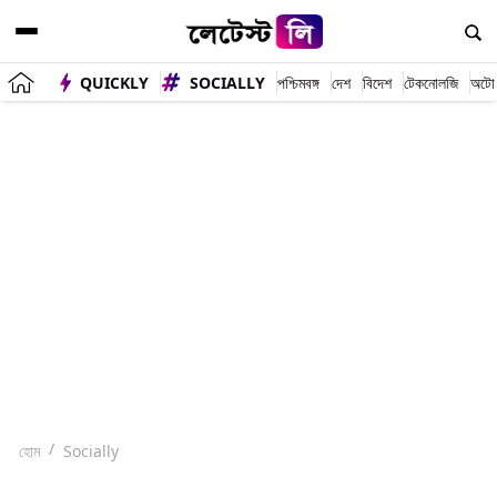
QUICKLY
SOCIALLY
পশ্চিমবঙ্গ
দেশ
বিদেশ
টেকনোলজি
অটো
হোম
Socially