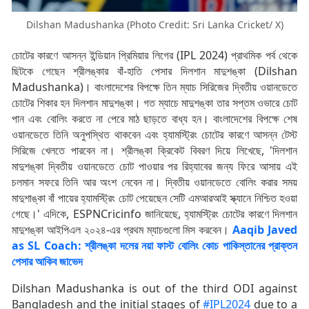
Dilshan Madushanka (Photo Credit: Sri Lanka Cricket/ X)
চোটের কারণে আসন্ন ইন্ডিয়ান প্রিমিয়ার লিগের (IPL 2024) প্রাথমিক পর্ব থেকে
ছিটকে গেছেন শ্রীলঙ্কার বাঁ-হাতি পেসার দিলশান মাদুশঙ্কা (Dilshan
Madushanka)। বাংলাদেশের বিপক্ষে তিন ম্যাচ সিরিজের দ্বিতীয় ওয়ানডেতে
চোটের শিকার হন দিলশান মাদুশঙ্কা। গত ম্যাচে মাদুশঙ্কা তার সপ্তম ওভারে চোট
পান এবং বোলিং করতে না পেরে মাঠ ছাড়তে বাধ্য হন। বাংলাদেশের বিপক্ষে শেষ
ওয়ানডেতে তিনি অনুপস্থিত থাকবেন এবং হ্যামস্ট্রিং চোটের কারণে আসন্ন টেস্ট
সিরিজে খেলতে পারবেন না। শ্রীলঙ্কা ক্রিকেট বিবরণ দিয়ে লিখেছে, 'দিলশান
মাদুশঙ্কা দ্বিতীয় ওয়ানডেতে চোট পাওয়ার পর রিহ্যাবের জন্য ফিরে আসায় এই
চলমান সফরে তিনি আর অংশ নেবেন না। দ্বিতীয় ওয়ানডেতে বোলিং করার সময়
মাদুশাঙ্কা বাঁ পায়ের হ্যামস্ট্রিং চোট পেয়েছেন সেটি এমআরআই স্ক্যানে নিশ্চিত হওয়া
গেছে।' এদিকে, ESPNCricinfo জানিয়েছে, হ্যামস্ট্রিং চোটের কারণে দিলশান
মাদুশঙ্কা আইপিএল ২০২৪-এর প্রথম ম্যাচগুলো মিস করবেন।
Aaqib Javed
as SL Coach: শ্রীলঙ্কা দলের নয়া ফাস্ট বোলিং কোচ পাকিস্তানের প্রাক্তন
পেসার আকিব জাভেদ
Dilshan Madushanka is out of the third ODI against
Bangladesh and the initial stages of
#IPL2024
due to a