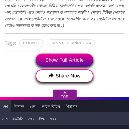
পোস্টটি ব্যবহারকারীর সোশাল মিডিয়া অ্যাকাউন্ট থেকে সরাসরি এম্বেড করা হয়েছে
এবং লেটেস্টলি এতে কোনও সংশোধন বা সম্পাদনা করেনি। সোশাল মিডিয়া পোস্টের
মতামত এবং তথ্য লেটেস্টলি-র মতামতকে প্রতিফলিত করে না। লেটেস্টলি এর জন্য
কোনও দায়বদ্ধতা বা দায় গ্রহণ করে না।)
Tags:
Ban vs SL
BAN vs SL Series 2024
Dilshan Madushanka
IPL 2024
Show Full Article
Mumbai Indians
আইপিএল ২০২৪
দিলশান মাদুশঙ্কা
মুম্বই ইন্ডিয়ন্স
শ্রীলঙ্কা বনাম বাংলাদেশ
Share Now
দেশ
বিনোদন
খেলা
লাইফ স্টাইল
শিরোনাম
দেশ
রাজনীতি
তথ্য
শিক্ষা
খবর