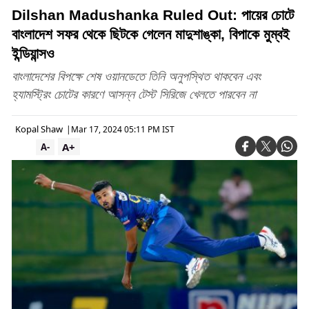
Dilshan Madushanka Ruled Out: পায়ের চোটে
বাংলাদেশ সফর থেকে ছিটকে গেলেন মাদুশাঙ্কা, বিপাকে মুম্বই
ইন্ডিয়ান্সও
বাংলাদেশের বিপক্ষে শেষ ওয়ানডেতে তিনি অনুপস্থিত থাকবেন এবং
হ্যামস্ট্রিং চোটের কারণে আসন্ন টেস্ট সিরিজে খেলতে পারবেন না
Kopal Shaw
|
Mar 17, 2024 05:11 PM IST
A+
A-