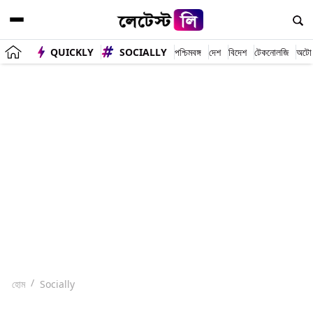
QUICKLY
SOCIALLY
পশ্চিমবঙ্গ
দেশ
বিদেশ
টেকনোলজি
অটো
হোম
Socially