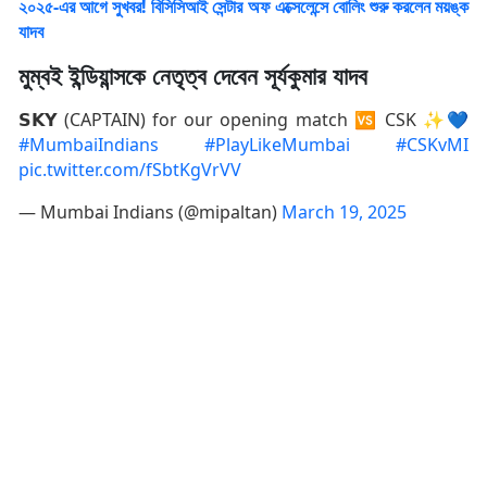
২০২৫-এর আগে সুখবর! বিসিসিআই সেন্টার অফ এক্সেলেন্সে বোলিং শুরু করলেন ময়ঙ্ক
যাদব
মুম্বই ইন্ডিয়ান্সকে নেতৃত্ব দেবেন সূর্যকুমার যাদব
𝗦𝗞𝗬 (CAPTAIN) for our opening match 🆚 CSK ✨💙
#MumbaiIndians
#PlayLikeMumbai
#CSKvMI
pic.twitter.com/fSbtKgVrVV
— Mumbai Indians (@mipaltan)
March 19, 2025