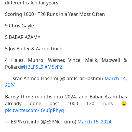
different calendar years.
Scoring 1000+ T20 Runs in a Year Most Often
9 Chris Gayle
5 BABAR AZAM*
5 Jos Butler & Aaron Finch
4 Hales, Munro, Warner, Vince, Malik, Maxwell &
Pollard
#HBLPSL9
#MSvPZ
— Israr Ahmed Hashmi (@IamIsrarHashmi)
March 14,
2024
Barely three months into 2024, and Babar Azam has
already gone past 1000 T20 runs 😮
pic.twitter.com/itVuIpRhyq
— ESPNcricinfo (@ESPNcricinfo)
March 15, 2024