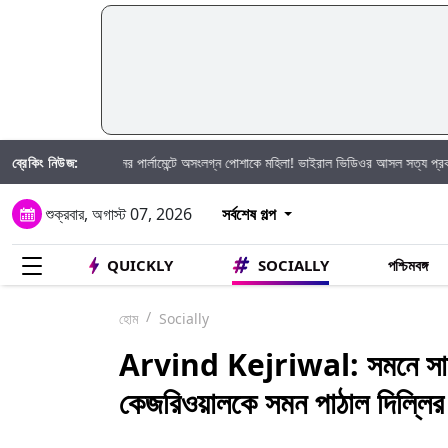
ব্রেকিং নিউজ:
Check: জাপানের পার্লামেন্টে অসংলগ্ন পোশাকে মহিলা! ভাইরাল ভিডিওর আসল সত্য প্রকাশ করল ফ্য
শুক্রবার, অগাস্ট 07, 2026
সর্বশেষ গল্প
QUICKLY
SOCIALLY
পশ্চিমবঙ্গ
হোম
Socially
Arvind Kejriwal: সমনে সাড়
কেজরিওয়ালকে সমন পাঠাল দিল্লি