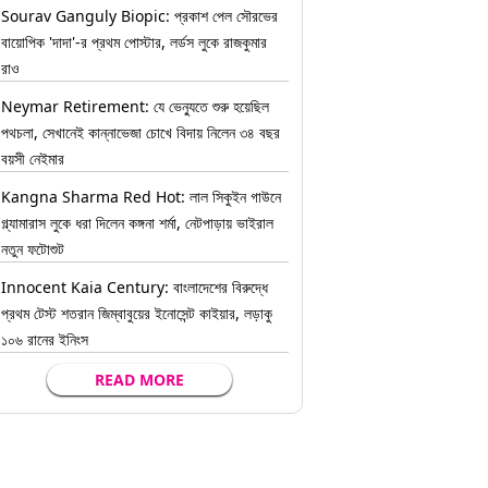
Sourav Ganguly Biopic: প্রকাশ পেল সৌরভের
বায়োপিক 'দাদা'-র প্রথম পোস্টার, লর্ডস লুকে রাজকুমার
রাও
Neymar Retirement: যে ভেন্যুতে শুরু হয়েছিল
পথচলা, সেখানেই কান্নাভেজা চোখে বিদায় নিলেন ৩৪ বছর
বয়সী নেইমার
Kangna Sharma Red Hot: লাল সিকুইন গাউনে
গ্ল্যামারাস লুকে ধরা দিলেন কঙ্গনা শর্মা, নেটপাড়ায় ভাইরাল
নতুন ফটোশুট
Innocent Kaia Century: বাংলাদেশের বিরুদ্ধে
প্রথম টেস্ট শতরান জিম্বাবুয়ের ইনোসেন্ট কাইয়ার, লড়াকু
১০৬ রানের ইনিংস
READ MORE