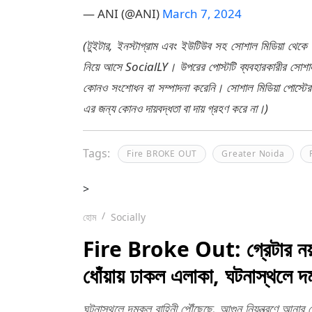
— ANI (@ANI)
March 7, 2024
(টুইটার, ইনস্টাগ্রাম এবং ইউটিউব সহ সোশাল মিডিয়া থেকে
নিয়ে আসে SocialLY। উপরের পোস্টটি ব্যবহারকারীর সোশাল 
কোনও সংশোধন বা সম্পাদনা করেনি। সোশাল মিডিয়া পোস্টে
এর জন্য কোনও দায়বদ্ধতা বা দায় গ্রহণ করে না।)
Tags:
Fire BROKE OUT
Greater Noida
>
হোম
Socially
Fire Broke Out: গ্রেটার নয়ড
ধোঁয়ায় ঢাকল এলাকা, ঘটনাস্থলে দ
ঘটনাস্থলে দমকল বাহিনী পৌঁছেছে, আগুন নিয়ন্ত্রণে আনার চ