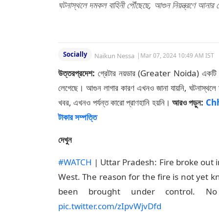
ঘটনাস্থলে দমকল বাহিনী পৌঁছেছে, আগুন নিয়ন্ত্রণে আনার চ
Socially
Naikun Nessa
|
Mar 07, 2024 10:49 AM IST
উত্তরপ্রদেশ:
গ্রেটার নয়ডার (Greater Noida) একটি আ
লেগেছে। আগুন লাগার কারণ এখনও জানা যায়নি, ঘটনাস্থলে দম
খবর, এখনও পর্যন্ত কারো প্রাণহানি হয়নি।
আরও পড়ুন:
Chha
টাকার সম্পত্তি
দেখুন
#WATCH
| Uttar Pradesh: Fire broke out in
West. The reason for the fire is not yet 
been brought under control. No 
pic.twitter.com/zIpvWjvDfd