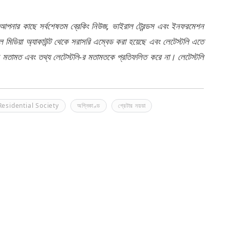
 আপনার কাছে সর্বশেষতম ব্রেকিং নিউজ, ভাইরাল ট্রেন্ডস এবং ইনফরমেশন
মিডিয়া অ্যাকাউন্ট থেকে সরাসরি এম্বেড করা হয়েছে এবং লেটেস্টলি এতে
র মতামত এবং তথ্য লেটেস্টলি-র মতামতকে প্রতিফলিত করে না। লেটেস্টলি
Residential Society
অগ্নিকাণ্ড
গ্রেটার নয়ডা
খেলা
লাইফ স্টাইল