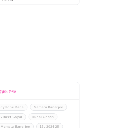
্রেন্ডিং টপিক
Cyclone Dana
Mamata Banerjee
Vineet Goyal
Kunal Ghosh
Mamata Banerjee
ISL 2024 25