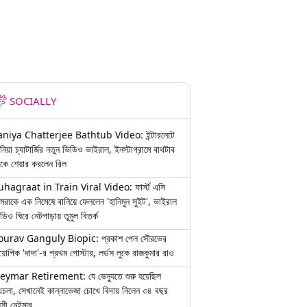
SOCIALLY
aniya Chatterjee Bathtub Video: ইন্টারনেটে
নিয়া চ্যাটার্জির নতুন ভিডিও ভাইরাল, ইনস্টাগ্রামে বাথটাব
কে শেয়ার করলেন রিল
uhagraat in Train Viral Video: ফার্স্ট এসি
মরাকে এক নিমেষে বানিয়ে ফেললেন 'হানিমুন সুইট', ভাইরাল
ডিও ঘিরে নেটপাড়ায় তুমুল বিতর্ক
ourav Ganguly Biopic: প্রকাশ পেল সৌরভের
য়োপিক 'দাদা'-র প্রথম পোস্টার, লর্ডস লুকে রাজকুমার রাও
eymar Retirement: যে ভেন্যুতে শুরু হয়েছিল
চলা, সেখানেই কান্নাভেজা চোখে বিদায় নিলেন ৩৪ বছর
়সী নেইমার