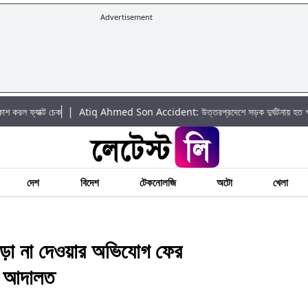
Advertisement
|
াক্ট চেক
Atiq Ahmed Son Accident: উত্তরপ্রদেশে সড়ক দুর্ঘটনায় হত গ্যাংস্টার
দেশ
বিদেশ
টেকনোলজি
অটো
খেলা
া না দেওয়ার অভিযোগ ফের
র আদালত