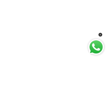
শিরোনাম
পশ্চিমবঙ্গ