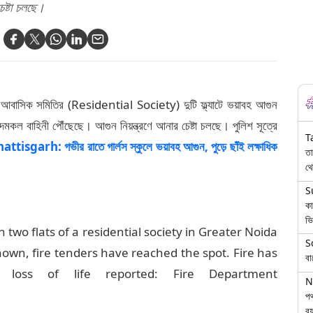
েষ্টা চলছে।
বাসিক সমিতির (Residential Society) দুটি ফ্ল্যাটে ভয়াবহ আগুন
কল বাহিনী পৌঁছেছে। আগুন নিয়ন্ত্রণে আনার চেষ্টা চলছে। পুলিশ সূত্রে
T
ttisgarh: গভীর রাতে গার্লস স্কুলে ভয়াবহ আগুন, পুড়ে ছাঁই লক্ষাধিক
তা
থে
S
কা
ভি
 two flats of a residential society in Greater Noida
S
known, fire tenders have reached the spot. Fire has
বা
loss of life reported: Fire Department
N
পথ
বয