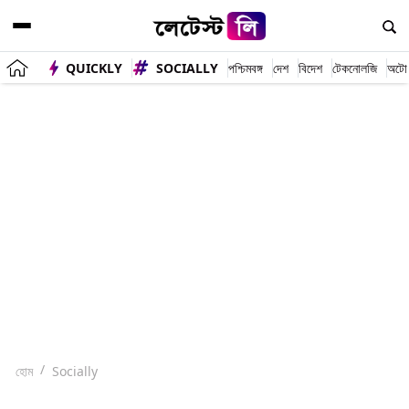
QUICKLY
SOCIALLY
পশ্চিমবঙ্গ
দেশ
বিদেশ
টেকনোলজি
অটো
হোম
Socially