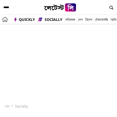
QUICKLY
SOCIALLY
পশ্চিমবঙ্গ
দেশ
বিদেশ
টেকনোলজি
অটো
হোম
Socially