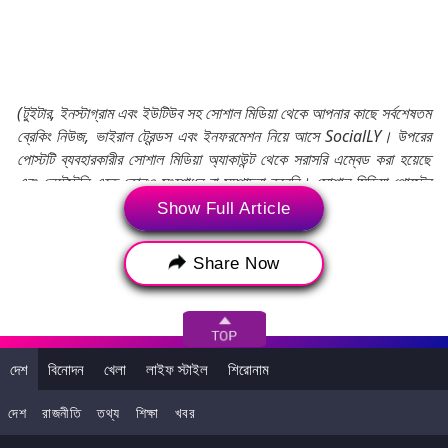
(টুইটার, ইনস্টাগ্রাম এবং ইউটিউব সহ সোশাল মিডিয়া থেকে আপনার কাছে সর্বশেষতম
ব্রেকিং নিউজ, ভাইরাল ট্রেন্ডস এবং ইনফরমেশন নিয়ে আসে SocialLY। উপরের
পোস্টটি ব্যবহারকারীর সোশাল মিডিয়া অ্যাকাউন্ট থেকে সরাসরি এম্বেড করা হয়েছে
এবং লেটেস্টলি এতে কোনও সংশোধন বা সম্পাদনা করেনি। সোশাল মিডিয়া পোস্টের
মতামত এবং তথ্য লেটেস্টলি-র মতামতকে প্রতিফলিত করে না। লেটেস্টলি এর জন্য
Show Full Article
কোনও দায়বদ্ধতা বা দায় গ্রহণ করে না।)
Share Now
Tags:
জিএসটি সংস্কার
কেন্দ্রীয় প্রতিমন্ত্রী ডঃ সুকান্ত মজুমদার
Union MoS Sukanta Majumdar
সুকান্ত মজুমদার
GST Reforms In India
দেশ
বিনোদন
খেলা
লাইফ স্টাইল
শিরোনাম
দেশ
রাজনীতি
তথ্য
শিক্ষা
খবর