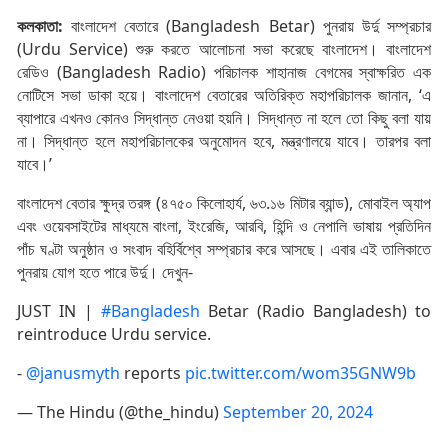
কলকাতা:
বাংলাদেশ বেতারে (Bangladesh Betar) পুনরায় উর্দু সম্প্রচার
(Urdu Service) শুরু করতে আলোচনা সভা করেছে বাংলাদেশ। বাংলাদেশ
রেডিও (Bangladesh Radio) পরিচালক শাহানাজ বেগমের স্বাক্ষরিত এক
নোটিসে সভা ডাকা হয়ে। বাংলাদেশ বেতারের অতিরিক্ত মহাপরিচালক জানান, ‘এ
ব্যাপারে এখনও কোনও সিদ্ধান্ত নেওয়া হয়নি। সিদ্ধান্ত না হলে তো কিছু বলা যায়
না। সিদ্ধান্ত হলে মহাপরিচালকের অনুমোদন হবে, মন্ত্রণালয়ে যাবে। তারপর বলা
যাবে।’
বাংলাদেশ বেতার ক্ষুদ্র তরঙ্গ (৪৭৫০ কিলোহার্য, ৬৩.১৬ মিটার ব্যান্ড), মোবাইল অ্যাপ
এবং ওয়েবসাইটের মাধ্যমে বাংলা, ইংরেজি, আরবি, হিন্দি ও নেপালি ভাষায় প্রতিদিন
পাঁচ ঘণ্টা অনুষ্ঠান ও সংবাদ বহির্বিশ্বে সম্প্রচার করে আসছে। এবার এই তালিকাতে
পুনরায় যোগ হতে পারে উর্দু। দেখুন-
JUST IN |
#Bangladesh
Betar (Radio Bangladesh) to
reintroduce Urdu service.
-
@janusmyth
reports
pic.twitter.com/wom35GNW9b
— The Hindu (@the_hindu)
September 20, 2024