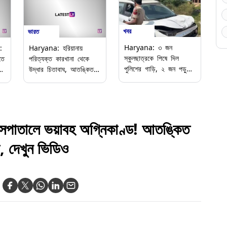
খবর
ভারত
Haryana: ৩ জন
:
Haryana: হরিয়ানায়
স্কুলছাত্রকে পিষে দিল
তে
পরিত্যক্ত কারখানা থেকে
পুলিশের গাড়ি, ২ জন পড়ুয়া
উদ্ধার চিতাবাঘ, আতঙ্কিত
নিহত ও তৃতীয় ভাই গুরুতর
স্থানীয়রা, দেখুন ভিডিয়ো
আহত
াতালে ভয়াবহ অগ্নিকাণ্ড! আতঙ্কিত
া, দেখুন ভিডিও