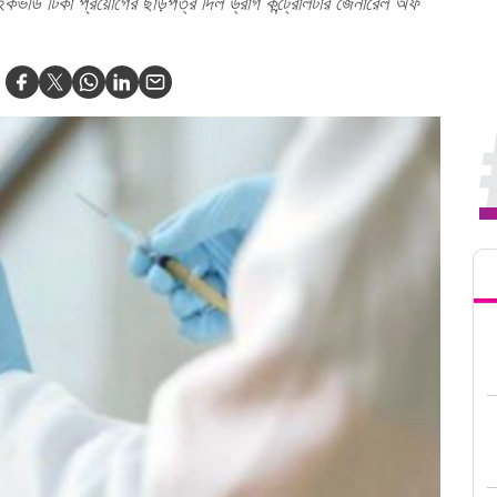
কভডি টিকা প্রয়োগের ছাড়পত্র দিল ড্রাগ কন্ট্রোলটার জেনারেল অফ
Tren