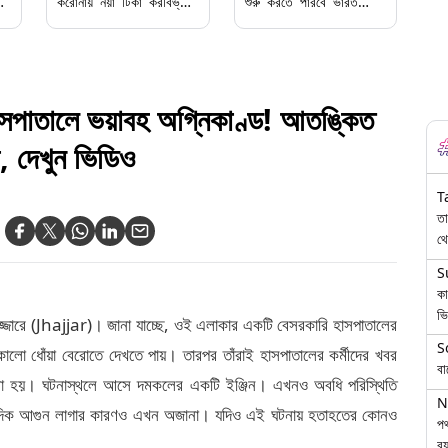
া
করোনায় নয়া টিকা করবিভ্যাক্স
শুরু করতে পারবে ভারত
নিরাপদ, শংসাপত্র দিলেন ডঃ
বায়োটেক, মিলল ছাড়পত্র
এনকে অরোরা
াতালে ভয়াবহ অগ্নিকাণ্ড! আতঙ্কিত
া, দেখুন ভিডিও
T
তা
থে
S
কা
ভি
 ঝাজ্জারে (Jhajjar)। জানা যাচ্ছে, ওই এলাকার একটি বেসরকারি হাসপাতালের
S
ালো ধোঁয়া বেরোতে দেখতে পায়। তারপর তাঁরাই হাসপাতালের কর্মীদের খবর
বা
া হয়। ঘটনাস্থলে আসে দমকলের একটি ইঞ্জিন। এখনও অবধি পরিস্থিতি
N
অন্যদিক আগুন লাগার কারণও এখন অজানা। যদিও এই ঘটনায় হতাহতের কোনও
পথ
বয