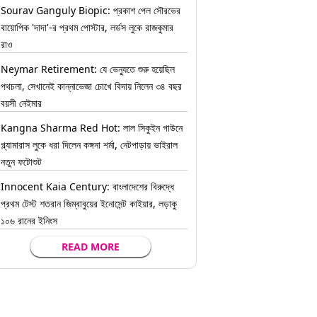
Sourav Ganguly Biopic: প্রকাশ পেল সৌরভের
বায়োপিক 'দাদা'-র প্রথম পোস্টার, লর্ডস লুকে রাজকুমার
রাও
Neymar Retirement: যে ভেন্যুতে শুরু হয়েছিল
পথচলা, সেখানেই কান্নাভেজা চোখে বিদায় নিলেন ৩৪ বছর
বয়সী নেইমার
Kangna Sharma Red Hot: লাল সিকুইন গাউনে
গ্ল্যামারাস লুকে ধরা দিলেন কঙ্গনা শর্মা, নেটপাড়ায় ভাইরাল
নতুন ফটোশুট
Innocent Kaia Century: বাংলাদেশের বিরুদ্ধে
প্রথম টেস্ট শতরান জিম্বাবুয়ের ইনোসেন্ট কাইয়ার, লড়াকু
১০৬ রানের ইনিংস
READ MORE