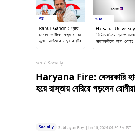
খবর
ভারত
Rahul Gandhi: প্রতি
Haryana University
৮ জন ভোটারের মধ্যে ১ জন
'পিরিয়ডস'-এর প্রমাণ দেখা
ভুয়ো! অভিযোগ রাহুল গান্ধীর
সাফাইকর্মীদের জামা খোলার
নির্দেশ, বরখাস্ত ২ পুরুষ
সুপারভাইজার
হোম
Socially
Haryana Fire: বেসরকারি হাসপ
হয়ে রাস্তায় বেরিয়ে পড়লেন রোগীর
Socially
Subhayan Roy
|
Jun 16, 2024 04:20 PM IST