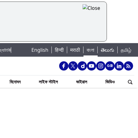
|
English
हिन्दी
मराठी
বাংলা
తెలుగు
தமிழ்
Jannat Toha Hot Video: জান্নাত তোহার নতুন ইনস্টা পোস্ট দেখে হৃদয় গলল নেটিজেনদের,
বিনোদন
লাইফ স্টাইল
ভাইরাল
ভিডিও