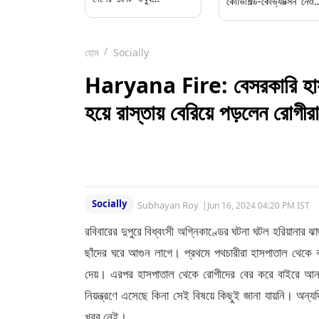
কোভিশিল্ড-কোভ্যাক্সিন নেওয়
প্রস্তুতকারী কোম্পানির
১৮ ঊর্দ্ধদের কর্বিভ্যাক্স
লাইসেন্স বাতিল কেন্দ্রের
বুস্টার, স্বাস্থ্য মন্ত্রক
হোম
Socially
Haryana Fire: বেসরকারি হাসপ
হয়ে রাস্তায় বেরিয়ে পড়লেন রোগীর
Socially
Subhayan Roy
|
Jun 16, 2024 04:20 PM IST
রবিবারের দুপুরে বিধ্বংসী অগ্নিকাণ্ডের ঘটনা ঘটল হরিয়ানার
ছাঁদের ঘরে আগুন লাগে। প্রথমে পথচারীরা হাসপাতাল থেকে ক
দেয়। এরপর হাসপাতাল থেকে রোগীদের বের করে বাইরে আন
নিয়ন্ত্রণে এসেছে কিনা সেই বিষয়ে কিছুই জানা যায়নি। 
খবর নেই।