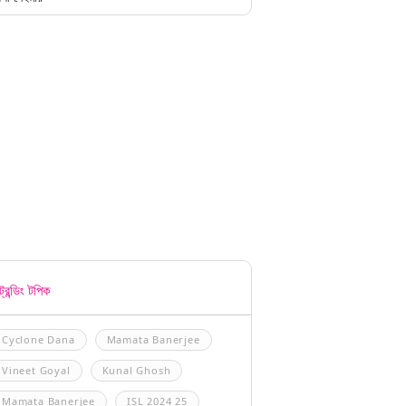
্রেন্ডিং টপিক
Cyclone Dana
Mamata Banerjee
Vineet Goyal
Kunal Ghosh
Mamata Banerjee
ISL 2024 25