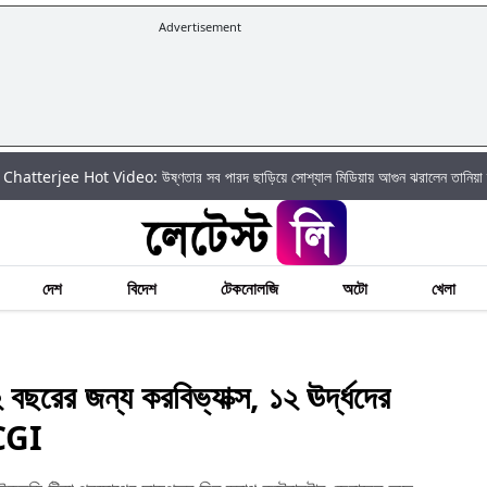
Advertisement
ot Video: উষ্ণতার সব পারদ ছাড়িয়ে সোশ্যাল মিডিয়ায় আগুন ঝরালেন তানিয়া চ্যাটার্জি
দেশ
বিদেশ
টেকনোলজি
অটো
খেলা
 জন্য করবিভ্যাক্স, ১২ ঊর্দ্ধদের
DCGI