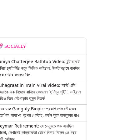
SOCIALLY
aniya Chatterjee Bathtub Video: ইন্টারনেটে
নিয়া চ্যাটার্জির নতুন ভিডিও ভাইরাল, ইনস্টাগ্রামে বাথটাব
কে শেয়ার করলেন রিল
uhagraat in Train Viral Video: ফার্স্ট এসি
মরাকে এক নিমেষে বানিয়ে ফেললেন 'হানিমুন সুইট', ভাইরাল
ডিও ঘিরে নেটপাড়ায় তুমুল বিতর্ক
ourav Ganguly Biopic: প্রকাশ পেল সৌরভের
য়োপিক 'দাদা'-র প্রথম পোস্টার, লর্ডস লুকে রাজকুমার রাও
eymar Retirement: যে ভেন্যুতে শুরু হয়েছিল
চলা, সেখানেই কান্নাভেজা চোখে বিদায় নিলেন ৩৪ বছর
়সী নেইমার