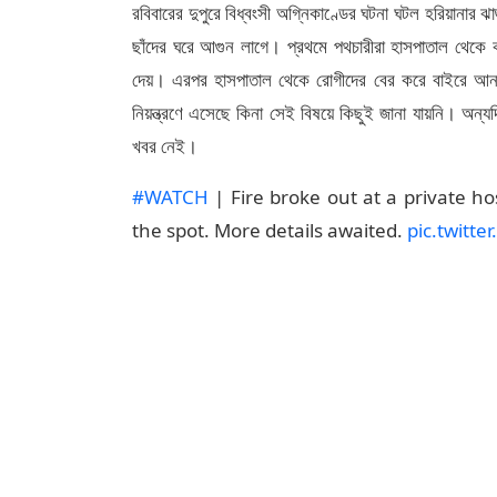
রবিবারের দুপুরে বিধ্বংসী অগ্নিকাণ্ডের ঘটনা ঘটল হরিয়ানার
ছাঁদের ঘরে আগুন লাগে। প্রথমে পথচারীরা হাসপাতাল থেকে ক
দেয়। এরপর হাসপাতাল থেকে রোগীদের বের করে বাইরে আন
নিয়ন্ত্রণে এসেছে কিনা সেই বিষয়ে কিছুই জানা যায়নি। 
খবর নেই।
#WATCH
| Fire broke out at a private hos
the spot. More details awaited.
pic.twitt
— ANI (@ANI)
June 16, 2024
(টুইটার, ইনস্টাগ্রাম এবং ইউটিউব সহ সোশাল মিডিয়া থেকে
নিয়ে আসে SocialLY। উপরের পোস্টটি ব্যবহারকারীর সোশাল 
কোনও সংশোধন বা সম্পাদনা করেনি। সোশাল মিডিয়া পোস্টে
এর জন্য কোনও দায়বদ্ধতা বা দায় গ্রহণ করে না।)