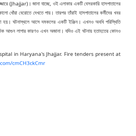
 ঝাজ্জারে (Jhajjar)। জানা যাচ্ছে, ওই এলাকার একটি বেসরকারি হাসপাতালের
ালো ধোঁয়া বেরোতে দেখতে পায়। তারপর তাঁরাই হাসপাতালের কর্মীদের খবর
া হয়। ঘটনাস্থলে আসে দমকলের একটি ইঞ্জিন। এখনও অবধি পরিস্থিতি
অন্যদিক আগুন লাগার কারণও এখন অজানা। যদিও এই ঘটনায় হতাহতের কোনও
pital in Haryana's Jhajjar. Fire tenders present at
er.com/cmCH3ckCmr
 আপনার কাছে সর্বশেষতম ব্রেকিং নিউজ, ভাইরাল ট্রেন্ডস এবং ইনফরমেশন
মিডিয়া অ্যাকাউন্ট থেকে সরাসরি এম্বেড করা হয়েছে এবং লেটেস্টলি এতে
র মতামত এবং তথ্য লেটেস্টলি-র মতামতকে প্রতিফলিত করে না। লেটেস্টলি