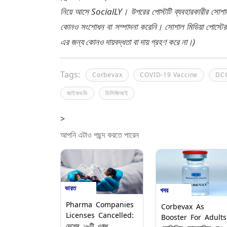
নিয়ে আসে SocialLY। উপরের পোস্টটি ব্যবহারকারীর সোশাল 
কোনও সংশোধন বা সম্পাদনা করেনি। সোশাল মিডিয়া পোস্টে
এর জন্য কোনও দায়বদ্ধতা বা দায় গ্রহণ করে না।)
Tags:
Corbevax
COVID-19 Vaccine
DC
জাইকভডি
ডিসিজিআই
>
আপনি এটাও পছন্দ করতে পারেন
ভারত
খবর
Pharma Companies
Corbevax As
Licenses Cancelled:
Booster For Adults
দেশের ১৮টি ওষুধ