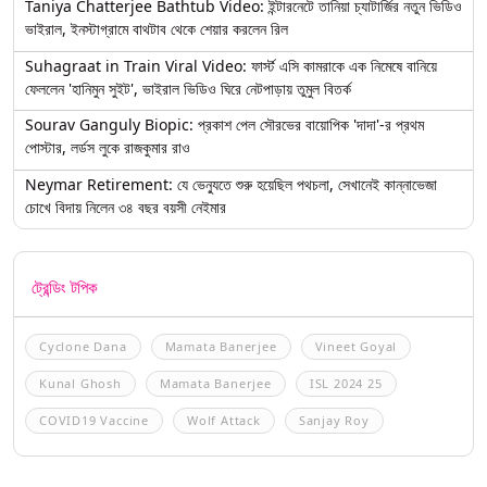
Taniya Chatterjee Bathtub Video: ইন্টারনেটে তানিয়া চ্যাটার্জির নতুন ভিডিও
ভাইরাল, ইনস্টাগ্রামে বাথটাব থেকে শেয়ার করলেন রিল
Suhagraat in Train Viral Video: ফার্স্ট এসি কামরাকে এক নিমেষে বানিয়ে
ফেললেন 'হানিমুন সুইট', ভাইরাল ভিডিও ঘিরে নেটপাড়ায় তুমুল বিতর্ক
Sourav Ganguly Biopic: প্রকাশ পেল সৌরভের বায়োপিক 'দাদা'-র প্রথম
পোস্টার, লর্ডস লুকে রাজকুমার রাও
Neymar Retirement: যে ভেন্যুতে শুরু হয়েছিল পথচলা, সেখানেই কান্নাভেজা
চোখে বিদায় নিলেন ৩৪ বছর বয়সী নেইমার
ট্রেন্ডিং টপিক
Cyclone Dana
Mamata Banerjee
Vineet Goyal
Kunal Ghosh
Mamata Banerjee
ISL 2024 25
COVID19 Vaccine
Wolf Attack
Sanjay Roy