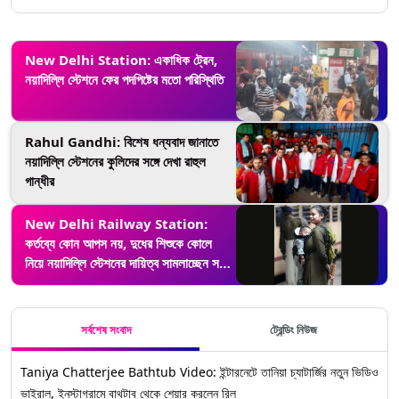
New Delhi Station: একাধিক ট্রেন,
নয়াদিল্লি স্টেশনে ফের পদপিষ্টের মতো পরিস্থিতি
Rahul Gandhi: বিশেষ ধন্যবাদ জানাতে
নয়াদিল্লি স্টেশনের কুলিদের সঙ্গে দেখা রাহুল
গান্ধীর
New Delhi Railway Station:
কর্তব্যে কোন আপস নয়, দুধের শিশুকে কোলে
নিয়ে নয়াদিল্লি স্টেশনের দায়িত্ব সামলাচ্ছেন সদ্য
মা হওয়া RPF
সর্বশেষ সংবাদ
ট্রেন্ডিং নিউজ
Taniya Chatterjee Bathtub Video: ইন্টারনেটে তানিয়া চ্যাটার্জির নতুন ভিডিও
ভাইরাল, ইনস্টাগ্রামে বাথটাব থেকে শেয়ার করলেন রিল