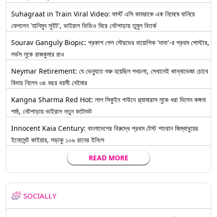
Suhagraat in Train Viral Video: ফার্স্ট এসি কামরাকে এক নিমেষে বানিয়ে
ফেললেন 'হানিমুন সুইট', ভাইরাল ভিডিও ঘিরে নেটপাড়ায় তুমুল বিতর্ক
Sourav Ganguly Biopic: প্রকাশ পেল সৌরভের বায়োপিক 'দাদা'-র প্রথম পোস্টার,
লর্ডস লুকে রাজকুমার রাও
Neymar Retirement: যে ভেন্যুতে শুরু হয়েছিল পথচলা, সেখানেই কান্নাভেজা চোখে
বিদায় নিলেন ৩৪ বছর বয়সী নেইমার
Kangna Sharma Red Hot: লাল সিকুইন গাউনে গ্ল্যামারাস লুকে ধরা দিলেন কঙ্গনা
শর্মা, নেটপাড়ায় ভাইরাল নতুন ফটোশুট
Innocent Kaia Century: বাংলাদেশের বিরুদ্ধে প্রথম টেস্ট শতরান জিম্বাবুয়ের
ইনোসেন্ট কাইয়ার, লড়াকু ১০৬ রানের ইনিংস
READ MORE
SOCIALLY