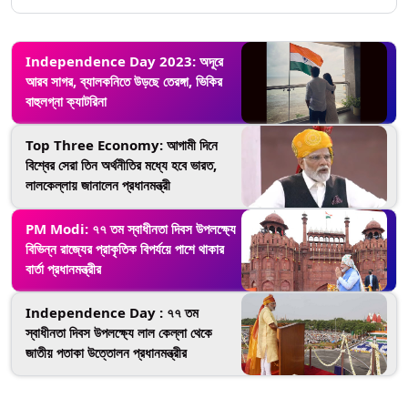
Independence Day 2023: অদূরে
আরব সাগর, ব্যালকনিতে উড়ছে তেরঙ্গা, ভিকির
বাহুলগ্না ক্যাটরিনা
Top Three Economy: আগামী দিনে
বিশ্বের সেরা তিন অর্থনীতির মধ্যে হবে ভারত,
লালকেল্লায় জানালেন প্রধানমন্ত্রী
PM Modi: ৭৭ তম স্বাধীনতা দিবস উপলক্ষ্যে
বিভিন্ন রাজ্যের প্রাকৃতিক বিপর্যয়ে পাশে থাকার
বার্তা প্রধানমন্ত্রীর
Independence Day : ৭৭ তম
স্বাধীনতা দিবস উপলক্ষ্যে লাল কেল্লা থেকে
জাতীয় পতাকা উত্তোলন প্রধানমন্ত্রীর