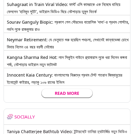
Suhagraat in Train Viral Video: ফার্স্ট এসি কামরাকে এক নিমেষে বানিয়ে
ফেললেন 'হানিমুন সুইট', ভাইরাল ভিডিও ঘিরে নেটপাড়ায় তুমুল বিতর্ক
Sourav Ganguly Biopic: প্রকাশ পেল সৌরভের বায়োপিক 'দাদা'-র প্রথম পোস্টার,
লর্ডস লুকে রাজকুমার রাও
Neymar Retirement: যে ভেন্যুতে শুরু হয়েছিল পথচলা, সেখানেই কান্নাভেজা চোখে
বিদায় নিলেন ৩৪ বছর বয়সী নেইমার
Kangna Sharma Red Hot: লাল সিকুইন গাউনে গ্ল্যামারাস লুকে ধরা দিলেন কঙ্গনা
শর্মা, নেটপাড়ায় ভাইরাল নতুন ফটোশুট
Innocent Kaia Century: বাংলাদেশের বিরুদ্ধে প্রথম টেস্ট শতরান জিম্বাবুয়ের
ইনোসেন্ট কাইয়ার, লড়াকু ১০৬ রানের ইনিংস
READ MORE
SOCIALLY
Taniya Chatterjee Bathtub Video: ইন্টারনেটে তানিয়া চ্যাটার্জির নতুন ভিডিও