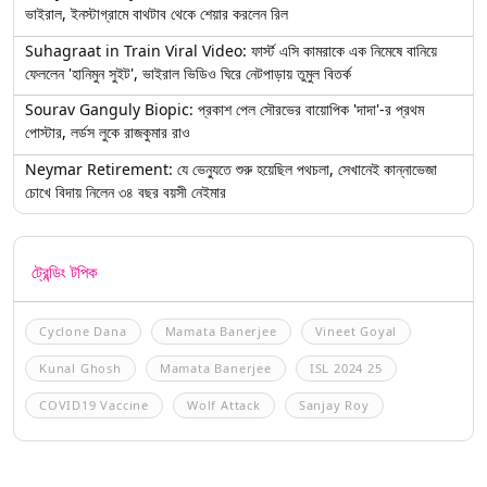
ভাইরাল, ইনস্টাগ্রামে বাথটাব থেকে শেয়ার করলেন রিল
Suhagraat in Train Viral Video: ফার্স্ট এসি কামরাকে এক নিমেষে বানিয়ে
ফেললেন 'হানিমুন সুইট', ভাইরাল ভিডিও ঘিরে নেটপাড়ায় তুমুল বিতর্ক
Sourav Ganguly Biopic: প্রকাশ পেল সৌরভের বায়োপিক 'দাদা'-র প্রথম
পোস্টার, লর্ডস লুকে রাজকুমার রাও
Neymar Retirement: যে ভেন্যুতে শুরু হয়েছিল পথচলা, সেখানেই কান্নাভেজা
চোখে বিদায় নিলেন ৩৪ বছর বয়সী নেইমার
ট্রেন্ডিং টপিক
Cyclone Dana
Mamata Banerjee
Vineet Goyal
Kunal Ghosh
Mamata Banerjee
ISL 2024 25
COVID19 Vaccine
Wolf Attack
Sanjay Roy