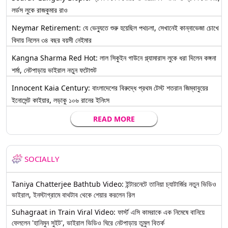
লর্ডস লুকে রাজকুমার রাও
Neymar Retirement: যে ভেন্যুতে শুরু হয়েছিল পথচলা, সেখানেই কান্নাভেজা চোখে
বিদায় নিলেন ৩৪ বছর বয়সী নেইমার
Kangna Sharma Red Hot: লাল সিকুইন গাউনে গ্ল্যামারাস লুকে ধরা দিলেন কঙ্গনা
শর্মা, নেটপাড়ায় ভাইরাল নতুন ফটোশুট
Innocent Kaia Century: বাংলাদেশের বিরুদ্ধে প্রথম টেস্ট শতরান জিম্বাবুয়ের
ইনোসেন্ট কাইয়ার, লড়াকু ১০৬ রানের ইনিংস
READ MORE
SOCIALLY
Taniya Chatterjee Bathtub Video: ইন্টারনেটে তানিয়া চ্যাটার্জির নতুন ভিডিও
ভাইরাল, ইনস্টাগ্রামে বাথটাব থেকে শেয়ার করলেন রিল
Suhagraat in Train Viral Video: ফার্স্ট এসি কামরাকে এক নিমেষে বানিয়ে
ফেললেন 'হানিমুন সুইট', ভাইরাল ভিডিও ঘিরে নেটপাড়ায় তুমুল বিতর্ক