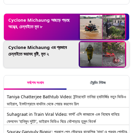
Cyclone Michaung আছড়ে পড়ছে
অন্ধ্রে, চেন্নাইতে মৃত ৮
Cyclone Michaung এর প্রভাবে
চেন্নাইতে ভয়াবহ বৃষ্টি, মৃত ২
সর্বশেষ সংবাদ
ট্রেন্ডিং নিউজ
Taniya Chatterjee Bathtub Video: ইন্টারনেটে তানিয়া চ্যাটার্জির নতুন ভিডিও
ভাইরাল, ইনস্টাগ্রামে বাথটাব থেকে শেয়ার করলেন রিল
Suhagraat in Train Viral Video: ফার্স্ট এসি কামরাকে এক নিমেষে বানিয়ে
ফেললেন 'হানিমুন সুইট', ভাইরাল ভিডিও ঘিরে নেটপাড়ায় তুমুল বিতর্ক
Sourav Ganguly Biopic: প্রকাশ পেল সৌরভের বায়োপিক 'দাদা'-র প্রথম পোস্টার,