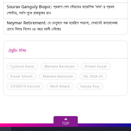
Sourav Ganguly Biopic: প্রকাশ পেল সৌরভের বায়োপিক 'দাদা'-র প্রথম
পোস্টার, লর্ডস লুকে রাজকুমার রাও
Neymar Retirement: যে ভেন্যুতে শুরু হয়েছিল পথচলা, সেখানেই কান্নাভেজা
চোখে বিদায় নিলেন ৩৪ বছর বয়সী নেইমার
ট্রেন্ডিং টপিক
Cyclone Dana
Mamata Banerjee
Vineet Goyal
Kunal Ghosh
Mamata Banerjee
ISL 2024 25
COVID19 Vaccine
Wolf Attack
Sanjay Roy