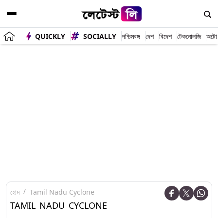
QUICKLY
SOCIALLY
পশ্চিমবঙ্গ
দেশ
বিদেশ
টেকনোলজি
অটো
হোম
Tamil Nadu Cyclone
TAMIL NADU CYCLONE