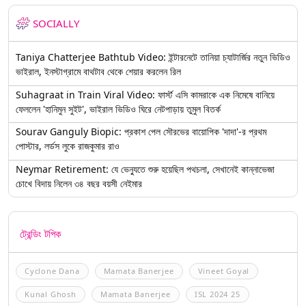
SOCIALLY
Taniya Chatterjee Bathtub Video: ইন্টারনেটে তানিয়া চ্যাটার্জির নতুন ভিডিও
ভাইরাল, ইনস্টাগ্রামে বাথটাব থেকে শেয়ার করলেন রিল
Suhagraat in Train Viral Video: ফার্স্ট এসি কামরাকে এক নিমেষে বানিয়ে
ফেললেন 'হানিমুন সুইট', ভাইরাল ভিডিও ঘিরে নেটপাড়ায় তুমুল বিতর্ক
Sourav Ganguly Biopic: প্রকাশ পেল সৌরভের বায়োপিক 'দাদা'-র প্রথম
পোস্টার, লর্ডস লুকে রাজকুমার রাও
Neymar Retirement: যে ভেন্যুতে শুরু হয়েছিল পথচলা, সেখানেই কান্নাভেজা
চোখে বিদায় নিলেন ৩৪ বছর বয়সী নেইমার
ট্রেন্ডিং টপিক
Cyclone Dana
Mamata Banerjee
Vineet Goyal
Kunal Ghosh
Mamata Banerjee
ISL 2024 25