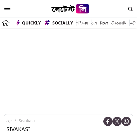
QUICKLY
SOCIALLY
পশ্চিমবঙ্গ
দেশ
বিদেশ
টেকনোলজি
অটো
হোম
Sivakasi
SIVAKASI