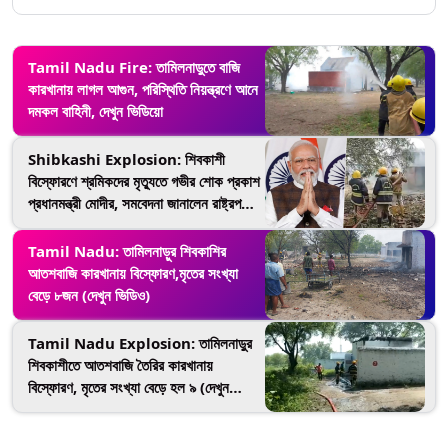
Tamil Nadu Fire: তামিলনাড়ুতে বাজি
কারখানায় লাগল আগুন, পরিস্থিতি নিয়ন্ত্রণে আনে
দমকল বাহিনী, দেখুন ভিডিয়ো
Shibkashi Explosion: শিবকাশী
বিস্ফোরণে শ্রমিকদের মৃত্যুতে গভীর শোক প্রকাশ
প্রধানমন্ত্রী মোদীর, সমবেদনা জানালেন রাষ্ট্রপতি
মুর্মুও(দেখুন টুইট)
Tamil Nadu: তামিলনাড়ুর শিবকাশির
আতশবাজি কারখানায় বিস্ফোরণ,মৃতের সংখ্যা
বেড়ে ৮জন (দেখুন ভিডিও)
Tamil Nadu Explosion: তামিলনাড়ুর
শিবকাশীতে আতশবাজি তৈরির কারখানায়
বিস্ফোরণ, মৃতের সংখ্যা বেড়ে হল ৯ (দেখুন
ভিডিও)