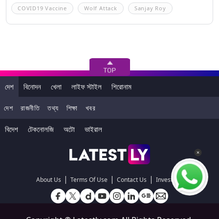
COVID19 Vaccine
Wolf Attack
Sanjay Roy
দেশ
বিনোদন
খেলা
লাইফ স্টাইল
শিরোনাম
দেশ
রাজনীতি
তথ্য
শিক্ষা
খবর
বিদেশ
টেকনোলজি
অটো
ভাইরাল
|
|
|
About Us
Terms Of Use
Contact Us
Investors