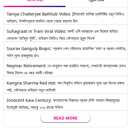
সর্বশেষ সংবাদ
ট্রেন্ডিং নিউজ
Taniya Chatterjee Bathtub Video: ইন্টারনেটে তানিয়া চ্যাটার্জির নতুন ভিডিও
ভাইরাল, ইনস্টাগ্রামে বাথটাব থেকে শেয়ার করলেন রিল
Suhagraat in Train Viral Video: ফার্স্ট এসি কামরাকে এক নিমেষে বানিয়ে
ফেললেন 'হানিমুন সুইট', ভাইরাল ভিডিও ঘিরে নেটপাড়ায় তুমুল বিতর্ক
Sourav Ganguly Biopic: প্রকাশ পেল সৌরভের বায়োপিক 'দাদা'-র প্রথম পোস্টার,
লর্ডস লুকে রাজকুমার রাও
Neymar Retirement: যে ভেন্যুতে শুরু হয়েছিল পথচলা, সেখানেই কান্নাভেজা চোখে
বিদায় নিলেন ৩৪ বছর বয়সী নেইমার
Kangna Sharma Red Hot: লাল সিকুইন গাউনে গ্ল্যামারাস লুকে ধরা দিলেন কঙ্গনা
শর্মা, নেটপাড়ায় ভাইরাল নতুন ফটোশুট
Innocent Kaia Century: বাংলাদেশের বিরুদ্ধে প্রথম টেস্ট শতরান জিম্বাবুয়ের
ইনোসেন্ট কাইয়ার, লড়াকু ১০৬ রানের ইনিংস
READ MORE