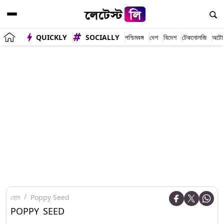
QUICKLY
SOCIALLY
পশ্চিমবঙ্গ
দেশ
বিদেশ
টেকনোলজি
অটো
হোম
Poppy Seed
POPPY SEED