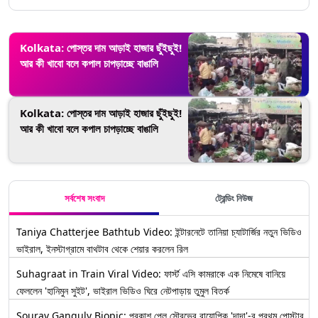
Kolkata: পোস্তর দাম আড়াই হাজার ছুঁইছুই!
আর কী খাবো বলে কপাল চাপড়াচ্ছে বাঙালি
Kolkata: পোস্তর দাম আড়াই হাজার ছুঁইছুই!
আর কী খাবো বলে কপাল চাপড়াচ্ছে বাঙালি
সর্বশেষ সংবাদ
ট্রেন্ডিং নিউজ
Taniya Chatterjee Bathtub Video: ইন্টারনেটে তানিয়া চ্যাটার্জির নতুন ভিডিও
ভাইরাল, ইনস্টাগ্রামে বাথটাব থেকে শেয়ার করলেন রিল
Suhagraat in Train Viral Video: ফার্স্ট এসি কামরাকে এক নিমেষে বানিয়ে
ফেললেন 'হানিমুন সুইট', ভাইরাল ভিডিও ঘিরে নেটপাড়ায় তুমুল বিতর্ক
Sourav Ganguly Biopic: প্রকাশ পেল সৌরভের বায়োপিক 'দাদা'-র প্রথম পোস্টার,