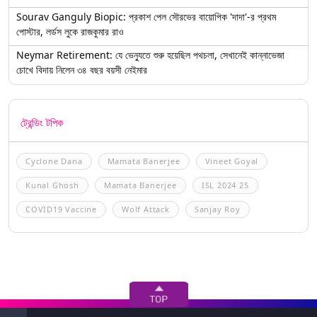
Sourav Ganguly Biopic: প্রকাশ পেল সৌরভের বায়োপিক 'দাদা'-র প্রথম
পোস্টার, লর্ডস লুকে রাজকুমার রাও
Neymar Retirement: যে ভেন্যুতে শুরু হয়েছিল পথচলা, সেখানেই কান্নাভেজা
চোখে বিদায় নিলেন ৩৪ বছর বয়সী নেইমার
ট্রেন্ডিং টপিক
Cyclone Dana
Mamata Banerjee
Vineet Goyal
Kunal Ghosh
Mamata Banerjee
ISL 2024 25
COVID19 Vaccine
Wolf Attack
Sanjay Roy