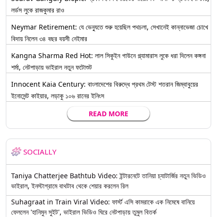
লর্ডস লুকে রাজকুমার রাও
Neymar Retirement: যে ভেন্যুতে শুরু হয়েছিল পথচলা, সেখানেই কান্নাভেজা চোখে
বিদায় নিলেন ৩৪ বছর বয়সী নেইমার
Kangna Sharma Red Hot: লাল সিকুইন গাউনে গ্ল্যামারাস লুকে ধরা দিলেন কঙ্গনা
শর্মা, নেটপাড়ায় ভাইরাল নতুন ফটোশুট
Innocent Kaia Century: বাংলাদেশের বিরুদ্ধে প্রথম টেস্ট শতরান জিম্বাবুয়ের
ইনোসেন্ট কাইয়ার, লড়াকু ১০৬ রানের ইনিংস
READ MORE
SOCIALLY
Taniya Chatterjee Bathtub Video: ইন্টারনেটে তানিয়া চ্যাটার্জির নতুন ভিডিও
ভাইরাল, ইনস্টাগ্রামে বাথটাব থেকে শেয়ার করলেন রিল
Suhagraat in Train Viral Video: ফার্স্ট এসি কামরাকে এক নিমেষে বানিয়ে
ফেললেন 'হানিমুন সুইট', ভাইরাল ভিডিও ঘিরে নেটপাড়ায় তুমুল বিতর্ক