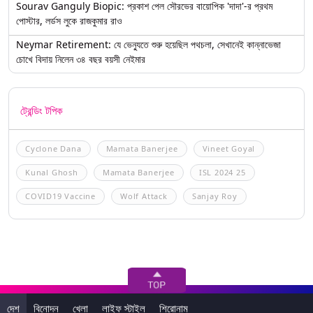
Sourav Ganguly Biopic: প্রকাশ পেল সৌরভের বায়োপিক 'দাদা'-র প্রথম
পোস্টার, লর্ডস লুকে রাজকুমার রাও
Neymar Retirement: যে ভেন্যুতে শুরু হয়েছিল পথচলা, সেখানেই কান্নাভেজা
চোখে বিদায় নিলেন ৩৪ বছর বয়সী নেইমার
ট্রেন্ডিং টপিক
Cyclone Dana
Mamata Banerjee
Vineet Goyal
Kunal Ghosh
Mamata Banerjee
ISL 2024 25
COVID19 Vaccine
Wolf Attack
Sanjay Roy
দেশ
বিনোদন
খেলা
লাইফ স্টাইল
শিরোনাম