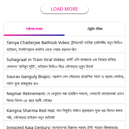
LOAD MORE
সর্বশেষ সংবাদ
ট্রেন্ডিং নিউজ
Taniya Chatterjee Bathtub Video: ইন্টারনেটে তানিয়া চ্যাটার্জির নতুন ভিডিও
ভাইরাল, ইনস্টাগ্রামে বাথটাব থেকে শেয়ার করলেন রিল
Suhagraat in Train Viral Video: ফার্স্ট এসি কামরাকে এক নিমেষে বানিয়ে
ফেললেন 'হানিমুন সুইট', ভাইরাল ভিডিও ঘিরে নেটপাড়ায় তুমুল বিতর্ক
Sourav Ganguly Biopic: প্রকাশ পেল সৌরভের বায়োপিক 'দাদা'-র প্রথম পোস্টার,
লর্ডস লুকে রাজকুমার রাও
Neymar Retirement: যে ভেন্যুতে শুরু হয়েছিল পথচলা, সেখানেই কান্নাভেজা চোখে
বিদায় নিলেন ৩৪ বছর বয়সী নেইমার
Kangna Sharma Red Hot: লাল সিকুইন গাউনে গ্ল্যামারাস লুকে ধরা দিলেন কঙ্গনা
শর্মা, নেটপাড়ায় ভাইরাল নতুন ফটোশুট
Innocent Kaia Century: বাংলাদেশের বিরুদ্ধে প্রথম টেস্ট শতরান জিম্বাবুয়ের