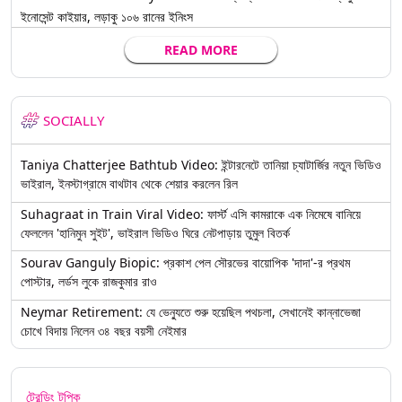
ইনোসেন্ট কাইয়ার, লড়াকু ১০৬ রানের ইনিংস
READ MORE
SOCIALLY
Taniya Chatterjee Bathtub Video: ইন্টারনেটে তানিয়া চ্যাটার্জির নতুন ভিডিও
ভাইরাল, ইনস্টাগ্রামে বাথটাব থেকে শেয়ার করলেন রিল
Suhagraat in Train Viral Video: ফার্স্ট এসি কামরাকে এক নিমেষে বানিয়ে
ফেললেন 'হানিমুন সুইট', ভাইরাল ভিডিও ঘিরে নেটপাড়ায় তুমুল বিতর্ক
Sourav Ganguly Biopic: প্রকাশ পেল সৌরভের বায়োপিক 'দাদা'-র প্রথম
পোস্টার, লর্ডস লুকে রাজকুমার রাও
Neymar Retirement: যে ভেন্যুতে শুরু হয়েছিল পথচলা, সেখানেই কান্নাভেজা
চোখে বিদায় নিলেন ৩৪ বছর বয়সী নেইমার
ট্রেন্ডিং টপিক