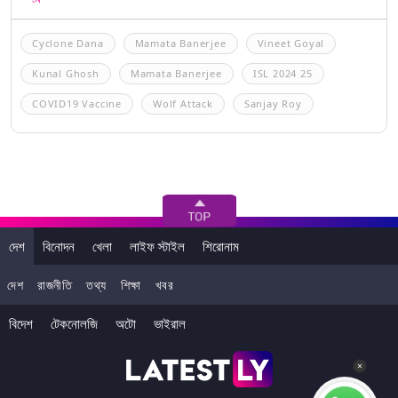
Cyclone Dana
Mamata Banerjee
Vineet Goyal
Kunal Ghosh
Mamata Banerjee
ISL 2024 25
COVID19 Vaccine
Wolf Attack
Sanjay Roy
দেশ
বিনোদন
খেলা
লাইফ স্টাইল
শিরোনাম
দেশ
রাজনীতি
তথ্য
শিক্ষা
খবর
বিদেশ
টেকনোলজি
অটো
ভাইরাল